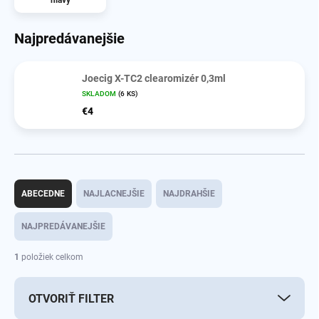
Najpredávanejšie
Joecig X-TC2 clearomizér 0,3ml
SKLADOM
(6 KS)
€4
R
a
ABECEDNE
NAJLACNEJŠIE
NAJDRAHŠIE
d
e
NAJPREDÁVANEJŠIE
n
i
1
položiek celkom
e
p
OTVORIŤ FILTER
r
o