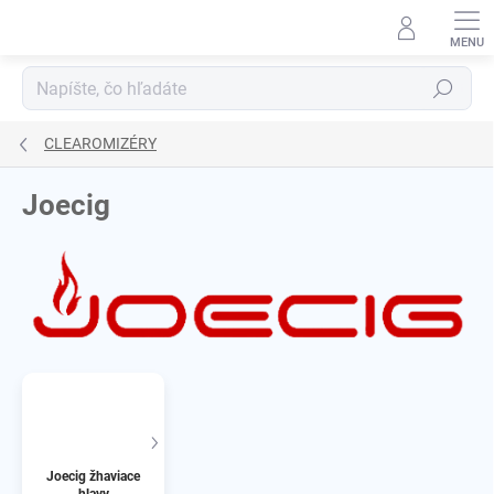
Prejsť
na
obsah
Hľadať
CLEAROMIZÉRY
Joecig
Joecig žhaviace
hlavy