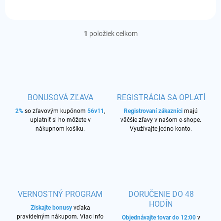
1
položiek celkom
O
v
l
á
d
a
c
BONUSOVÁ ZĽAVA
REGISTRÁCIA SA OPLATÍ
i
2%
so zľavovým kupónom
56v11
,
e
Registrovaní zákazníci
majú
uplatniť si ho môžete v
väčšie zľavy v našom e-shope.
p
nákupnom košíku.
Využívajte jedno konto.
r
v
k
y
v
ý
p
VERNOSTNÝ PROGRAM
DORUČENIE DO 48
i
HODÍN
s
Získajte bonusy
vďaka
u
pravidelným nákupom. Viac info
Objednávajte tovar do 12:00
v