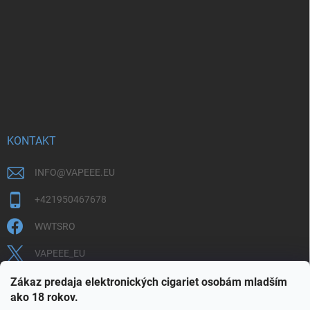
KONTAKT
INFO
@
VAPEEE.EU
+421950467678
WWTSRO
VAPEEE_EU
VAPEEE.EU
Zákaz predaja elektronických cigariet osobám mladším
ako 18 rokov.