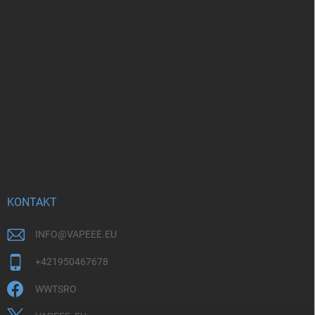
KONTAKT
INFO
@
VAPEEE.EU
+421950467678
WWTSRO