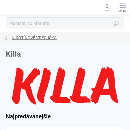
Prejsť
na
obsah
Hľadať
NIKOTÍNOVÉ VRECÚŠKA
Killa
Najpredávanejšie