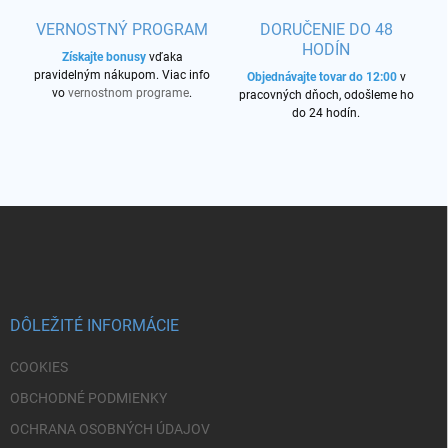
p
VERNOSTNÝ PROGRAM
DORUČENIE DO 48
i
HODÍN
s
Získajte bonusy
vďaka
u
pravidelným nákupom. Viac info
Objednávajte tovar do 12:00
v
vo
vernostnom programe
.
pracovných dňoch, odošleme ho
do 24 hodín.
Z
á
p
ä
t
i
DÔLEŽITÉ INFORMÁCIE
e
COOKIES
OBCHODNÉ PODMIENKY
OCHRANA OSOBNÝCH ÚDAJOV