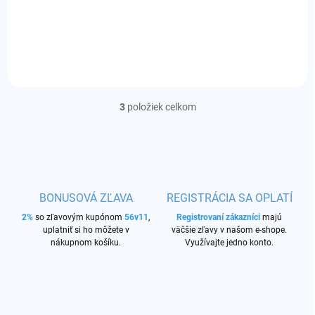
Príchuť:
mäta
3
položiek celkom
O
v
l
á
d
a
c
BONUSOVÁ ZĽAVA
REGISTRÁCIA SA OPLATÍ
i
2%
so zľavovým kupónom
56v11
,
e
Registrovaní zákazníci
majú
uplatniť si ho môžete v
väčšie zľavy v našom e-shope.
p
nákupnom košíku.
Využívajte jedno konto.
r
v
k
y
v
ý