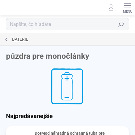
Prejsť
na
obsah
Hľadať
BATÉRIE
púzdra pre monočlánky
Najpredávanejšie
DotMod náhradná ochranná tuba pre