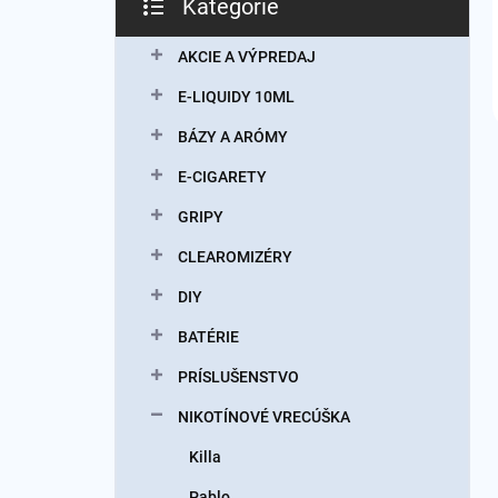
Kategórie
Preskočiť
kategórie
AKCIE A VÝPREDAJ
E-LIQUIDY 10ML
BÁZY A ARÓMY
E-CIGARETY
GRIPY
CLEAROMIZÉRY
DIY
BATÉRIE
PRÍSLUŠENSTVO
NIKOTÍNOVÉ VRECÚŠKA
Killa
Pablo