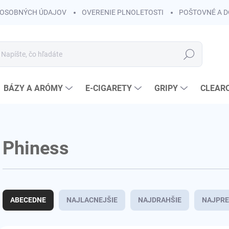
OSOBNÝCH ÚDAJOV
OVERENIE PLNOLETOSTI
POŠTOVNÉ A 
Hľadať
BÁZY A ARÓMY
E-CIGARETY
GRIPY
CLEAR
Phiness
R
a
ABECEDNE
NAJLACNEJŠIE
NAJDRAHŠIE
NAJPRE
d
e