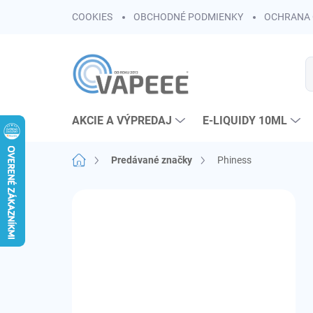
Prejsť
COOKIES
OBCHODNÉ PODMIENKY
OCHRANA 
na
obsah
AKCIE A VÝPREDAJ
E-LIQUIDY 10ML
Domov
Predávané značky
Phiness
B
o
č
n
ý
p
a
n