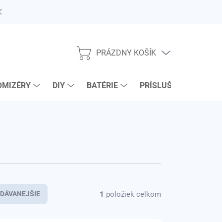
DOPRAVA
ÚHRADA OBJEDNÁVKY ONLINE
INFORMAČNÝ LETÁK
PRÁZDNY KOŠÍK
NÁKUPNÝ
KOŠÍK
OMIZÉRY
DIY
BATÉRIE
PRÍSLUŠENSTVO
1
položiek celkom
DÁVANEJŠIE