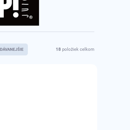
18
položiek celkom
DÁVANEJŠIE
KOLOK A
ADOM
SKLADOM