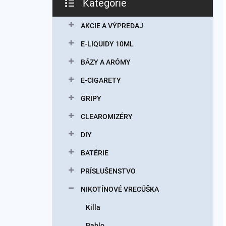
Kategórie
Preskočiť
kategórie
AKCIE A VÝPREDAJ
E-LIQUIDY 10ML
BÁZY A ARÓMY
E-CIGARETY
GRIPY
CLEAROMIZÉRY
DIY
BATÉRIE
PRÍSLUŠENSTVO
NIKOTÍNOVÉ VRECÚŠKA
Killa
Pablo