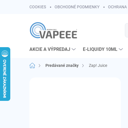
Prejsť
COOKIES
OBCHODNÉ PODMIENKY
OCHRANA 
na
obsah
AKCIE A VÝPREDAJ
E-LIQUIDY 10ML
Domov
Predávané značky
Zap! Juice
B
o
č
n
ý
p
a
n