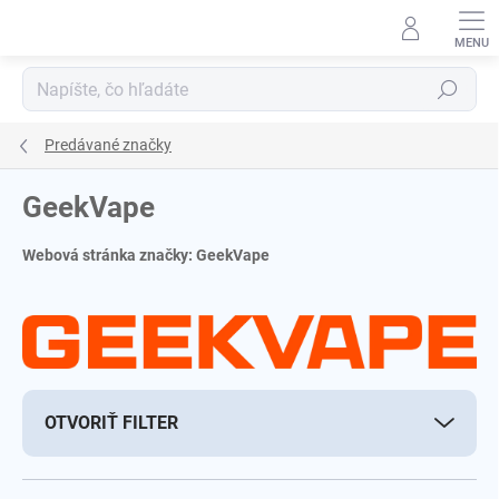
Prejsť
na
obsah
Hľadať
Predávané značky
GeekVape
Webová stránka značky:
GeekVape
OTVORIŤ FILTER