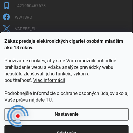
+421950467678
WWTSRO
VAPEEE_EU
VAPEEE.EU
Zákaz predaja elektronických cigariet osobám mladším
ako 18 rokov.
Používame cookies, aby sme Vám umožnili pohodlné
prehliadanie webu a vďaka analýze prevádzky webu
neustále zlepšovali jeho funkcie, výkon a
použiteľnosť.
Viac informácií
COOKIES
OBCHODNÉ PODMIENKY
OCHRANA OSOBNÝCH ÚDAJOV
OVERENIE PLNOLETOSTI
Podrobnejšie informácie o ochrane osobných údajov ako aj
POŠTOVNÉ A DOPRAVA
INFORMAČNÝ LETÁK
Vaše práva nájdete
TU
.
VERNOSTNÝ PROGRAM
KONTAKT
Nastavenie
Copyright 2026
vapeee.eu
. Všetky práva vyhradené.