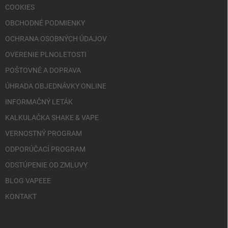
ý
COOKIES
p
i
OBCHODNÉ PODMIENKY
s
OCHRANA OSOBNÝCH ÚDAJOV
u
OVERENIE PLNOLETOSTI
POŠTOVNÉ A DOPRAVA
ÚHRADA OBJEDNÁVKY ONLINE
INFORMAČNÝ LETÁK
KALKULAČKA SHAKE & VAPE
VERNOSTNÝ PROGRAM
ODPORÚČACÍ PROGRAM
ODSTÚPENIE OD ZMLUVY
BLOG VAPEEE
KONTAKT