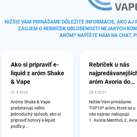
NIŽŠIE VÁM PRINÁŠAME DÔLEŽITÉ INFORMÁCIE, AKO AJ 
ZÁUJEM O REBRÍČEK OBĽÚBENOSTI NEJAKÝCH KONK
ARÓM?
NAPÍŠTE NÁM NA CHAT, PR
V
ý
p
Ako si pripraviť e-
Rebríček u nás
i
liquid z aróm Shake
najpredávanejšíc
s
č
& Vape
aróm Avoria do
l
marca 2021
21.4.2023
28.4.2021
á
n
Arómy Shake & Vape
Nižšie Vám prinášame
k
predstavujú veľmi
TOP10* aróm, ktoré sa u
o
jednoduchý spôsob, ako si
nás najviac nakupujú:
pripraviť hotový e-liquid
1. Avoria Menthol, 2. Avor
v
podľa p...