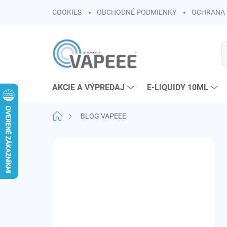
Prejsť
COOKIES
OBCHODNÉ PODMIENKY
OCHRANA 
na
obsah
AKCIE A VÝPREDAJ
E-LIQUIDY 10ML
Domov
BLOG VAPEEE
B
o
č
n
ý
p
a
n