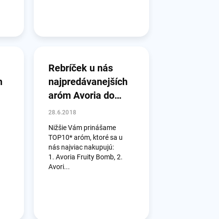
Rebríček u nás
h
najpredávanejších
aróm Avoria do
júna 2018
28.6.2018
Nižšie Vám prinášame
TOP10* aróm, ktoré sa u
nás najviac nakupujú:
1. Avoria Fruity Bomb, 2.
Avori...