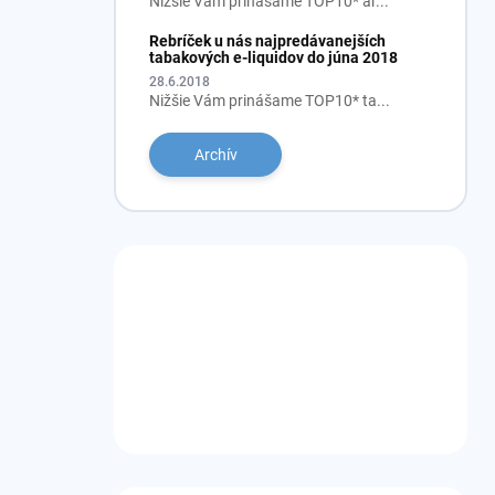
Nižšie Vám prinášame TOP10* ar...
Rebríček u nás najpredávanejších
tabakových e-liquidov do júna 2018
28.6.2018
Nižšie Vám prinášame TOP10* ta...
Archív