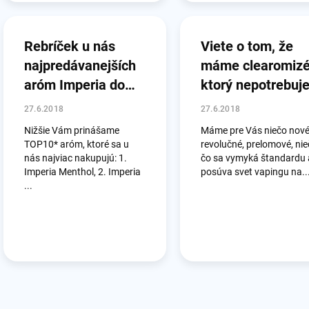
Rebríček u nás
Viete o tom, že
najpredávanejších
máme clearomizé
aróm Imperia do
ktorý nepotrebuj
júna 2018
žhaviace hlavy?
27.6.2018
27.6.2018
Nižšie Vám prinášame
Máme pre Vás niečo nové
TOP10* aróm, ktoré sa u
revolučné, prelomové, ni
nás najviac nakupujú: 1.
čo sa vymyká štandardu 
Imperia Menthol, 2. Imperia
posúva svet vapingu na..
...
O
v