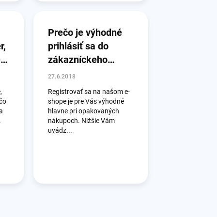
Prečo je výhodné
r,
prihlásiť sa do
e
zákazníckeho
konta pred
27.6.2018
nakupovaním?
,
Registrovať sa na našom e-
ečo
shope je pre Vás výhodné
a
hlavne pri opakovaných
.
nákupoch. Nižšie Vám
uvádz...