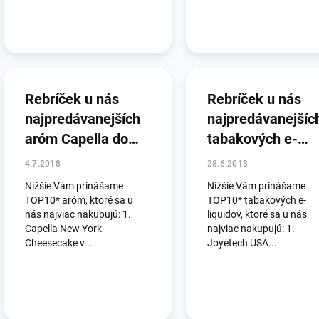
Rebríček u nás
Rebríček u nás
najpredávanejších
najpredávanejšíc
aróm Capella do
tabakových e-
júna 2018
liquidov do júna
4.7.2018
28.6.2018
2018
Nižšie Vám prinášame
Nižšie Vám prinášame
TOP10* aróm, ktoré sa u
TOP10* tabakových e-
nás najviac nakupujú: 1.
liquidov, ktoré sa u nás
Capella New York
najviac nakupujú: 1.
Cheesecake v...
Joyetech USA...