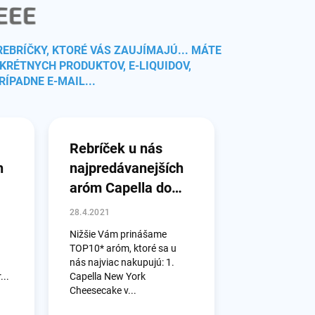
REBRÍČKY, KTORÉ VÁS ZAUJÍMAJÚ...
MÁTE
RÉTNYCH PRODUKTOV, E-LIQUIDOV,
ÍPADNE E-MAIL...
Rebríček u nás
h
najpredávanejších
aróm Capella do
marca 2021
28.4.2021
Nižšie Vám prinášame
TOP10* aróm, ktoré sa u
nás najviac nakupujú: 1.
...
Capella New York
Cheesecake v...