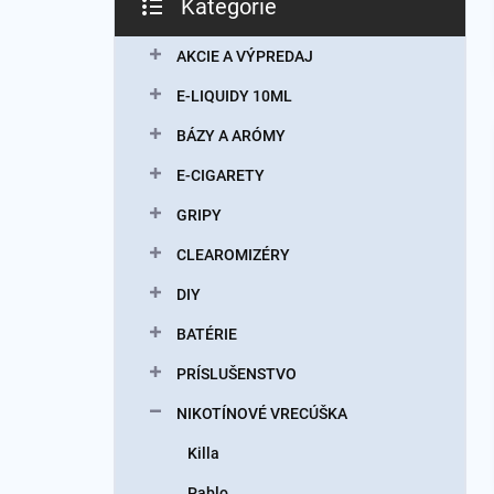
Kategórie
Preskočiť
kategórie
AKCIE A VÝPREDAJ
E-LIQUIDY 10ML
BÁZY A ARÓMY
E-CIGARETY
GRIPY
CLEAROMIZÉRY
DIY
BATÉRIE
PRÍSLUŠENSTVO
NIKOTÍNOVÉ VRECÚŠKA
Killa
Pablo