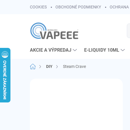
Prejsť
COOKIES
OBCHODNÉ PODMIENKY
OCHRANA 
na
obsah
AKCIE A VÝPREDAJ
E-LIQUIDY 10ML
Domov
DIY
Steam Crave
B
o
č
n
ý
p
a
n