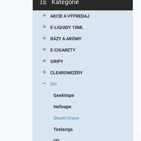
Kategórie
Preskočiť
kategórie
AKCIE A VÝPREDAJ
E-LIQUIDY 10ML
BÁZY A ARÓMY
E-CIGARETY
GRIPY
CLEAROMIZÉRY
DIY
GeekVape
Hellvape
Steam Crave
Teslacigs
UD