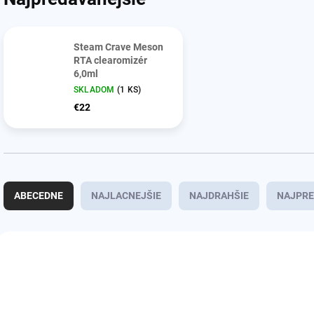
Steam Crave Meson
RTA clearomizér
6,0ml
SKLADOM
(1 KS)
€22
R
a
ABECEDNE
NAJLACNEJŠIE
NAJDRAHŠIE
NAJPRE
d
e
n
V
i
ý
AKCIA
e
p
p
i
r
s
o