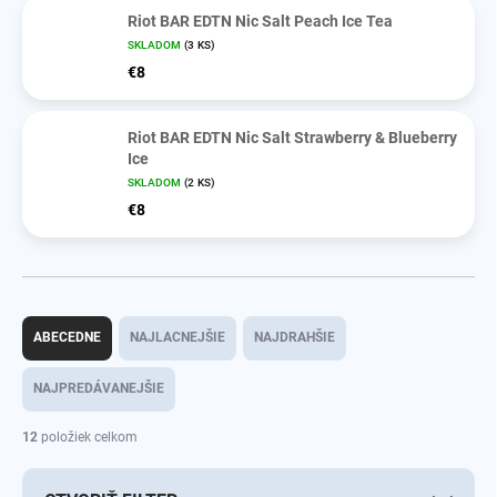
Riot BAR EDTN Nic Salt Peach Ice Tea
SKLADOM
(3 KS)
€8
Riot BAR EDTN Nic Salt Strawberry & Blueberry
Ice
SKLADOM
(2 KS)
€8
R
a
ABECEDNE
NAJLACNEJŠIE
NAJDRAHŠIE
d
e
NAJPREDÁVANEJŠIE
n
i
12
položiek celkom
e
p