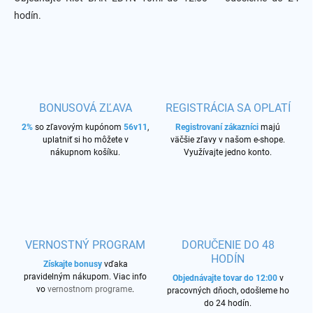
hodín.
BONUSOVÁ ZĽAVA
REGISTRÁCIA SA OPLATÍ
2%
so zľavovým kupónom
56v11
,
Registrovaní zákazníci
majú
uplatniť si ho môžete v
väčšie zľavy v našom e-shope.
nákupnom košíku.
Využívajte jedno konto.
VERNOSTNÝ PROGRAM
DORUČENIE DO 48
HODÍN
Získajte bonusy
vďaka
pravidelným nákupom. Viac info
Objednávajte tovar do 12:00
v
vo
vernostnom programe
.
pracovných dňoch, odošleme ho
do 24 hodín.