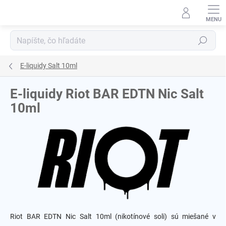
Prejsť
na
obsah
Hľadať
E-liquidy Salt 10ml
E-liquidy Riot BAR EDTN Nic Salt
10ml
Riot BAR EDTN Nic Salt 10ml (nikotínové soli) sú miešané v