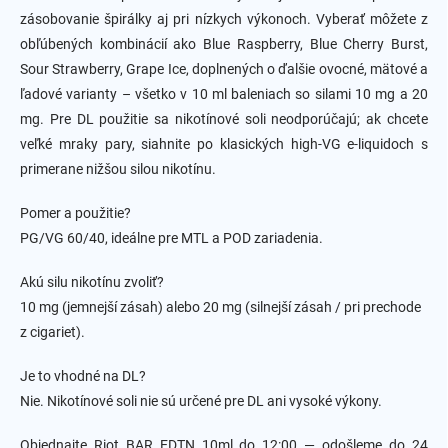
c
zásobovanie špirálky aj pri nízkych výkonoch. Vyberať môžete z
i
obľúbených kombinácií ako Blue Raspberry, Blue Cherry Burst,
e
Sour Strawberry, Grape Ice, doplnených o ďalšie ovocné, mätové a
p
r
ľadové varianty – všetko v 10 ml baleniach so silami 10 mg a 20
v
mg. Pre DL použitie sa nikotínové soli neodporúčajú; ak chcete
k
veľké mraky pary, siahnite po klasických high-VG e-liquidoch s
y
v
primerane nižšou silou nikotínu.
ý
p
Pomer a použitie?
i
PG/VG 60/40, ideálne pre MTL a POD zariadenia.
s
u
Akú silu nikotínu zvoliť?
10 mg (jemnejší zásah) alebo 20 mg (silnejší zásah / pri prechode
z cigariet).
Je to vhodné na DL?
Nie. Nikotínové soli nie sú určené pre DL ani vysoké výkony.
Objednajte Riot BAR EDTN 10ml do 12:00 — odošleme do 24