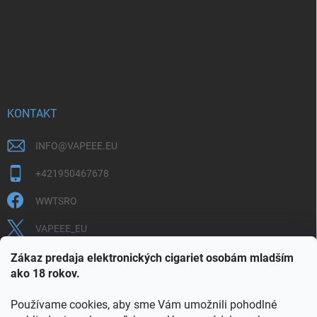
KONTAKT
INFO
@
VAPEEE.EU
+421950467678
WWTSRO
VAPEEE_EU
VAPEEE.EU
Zákaz predaja elektronických cigariet osobám mladším
ako 18 rokov.
Používame cookies, aby sme Vám umožnili pohodlné