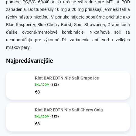
pomere PG/VG 60/40 a sú určené výhradne pre MTL a POD
zariadenia. Dostupné sily 10 mg a 20 mg prinášajú jemnejší ťah a
rýchly nástup nikotínu. V ponuke nájdete populárne príchute ako
Blue Raspberry, Blue Cherry Burst, Sour Strawberry, Grape Ice a
ďalšie ovocné/mentolové kombinácie. Nikotínové soli sa
neodporúčajú pre výkonné DL zariadenia ani tvorbu veľkých
mrakov pary.
Najpredávanejšie
Riot BAR EDTN Nic Salt Grape Ice
SKLADOM
(3 KS)
€8
Riot BAR EDTN Nic Salt Cherry Cola
SKLADOM
(5 KS)
€8