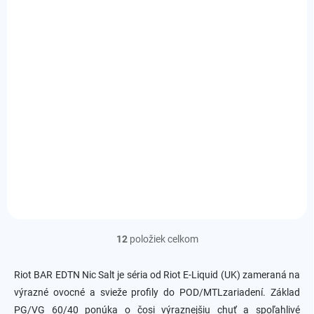
Riot BAR EDTN Nic
Riot BAR EDTN Nic
Salt Strawberry &
Salt Watermelon Ice
Blueberry Ice
€8
/ ks
€8
/ ks
Detail
Detail
Príchuť:
osviežujúci vodný
melón
Príchuť:
chladivá zmes jahody
a čučoriedky
12
položiek celkom
O
v
l
Riot BAR EDTN Nic Salt je séria od Riot E-Liquid (UK) zameraná na
á
výrazné ovocné a svieže profily do POD/MTLzariadení. Základ
d
PG/VG 60/40 ponúka o čosi výraznejšiu chuť a spoľahlivé
a