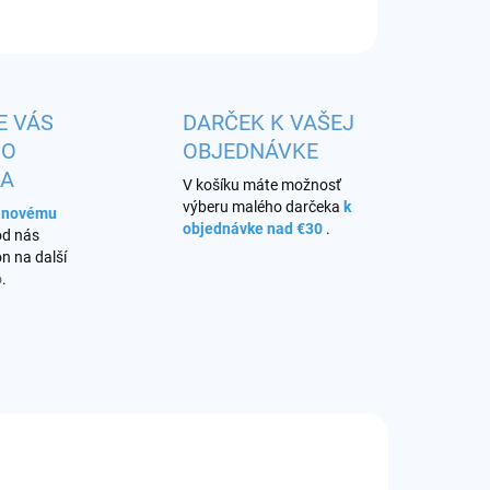
OPÝTAŤ SA
STRÁŽIŤ
E VÁS
DARČEK K VAŠEJ
HO
OBJEDNÁVKE
KA
V košíku máte možnosť
výberu malého darčeka
k
s novému
objednávke nad €30
.
od nás
n na další
o
.