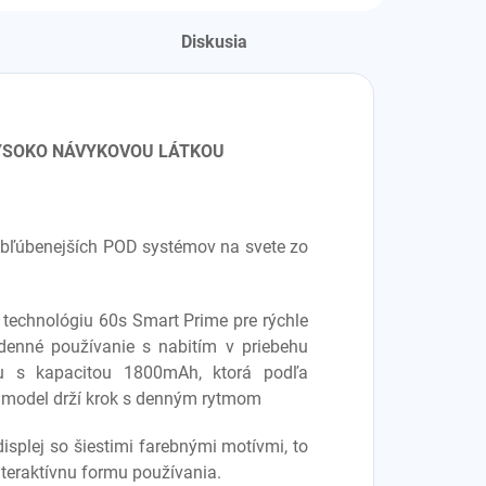
Diskusia
VYSOKO NÁVYKOVOU LÁTKOU
obľúbenejších POD systémov na svete zo
a technológiu 60s Smart Prime pre rýchle
odenné používanie s nabitím v priebehu
ou s kapacitou 1800mAh, ktorá podľa
ý model drží krok s denným rytmom
displej so šiestimi farebnými motívmi, to
nteraktívnu formu používania.