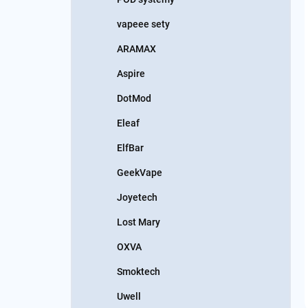
vapeee sety
ARAMAX
Aspire
DotMod
Eleaf
ElfBar
GeekVape
Joyetech
Lost Mary
OXVA
Smoktech
Uwell