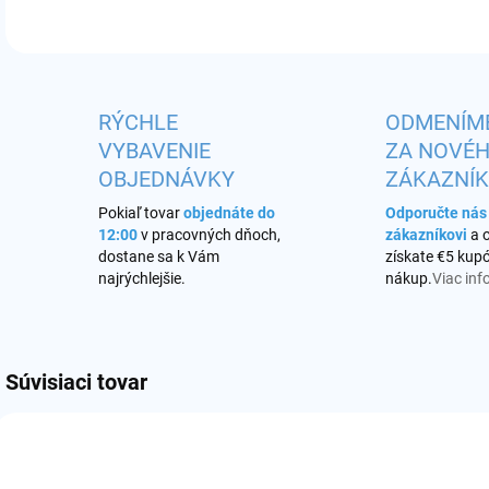
RÝCHLE
ODMENÍM
VYBAVENIE
ZA NOVÉ
OBJEDNÁVKY
ZÁKAZNÍ
Pokiaľ tovar
objednáte do
Odporučte ná
12:00
v pracovných dňoch,
zákazníkovi
a 
dostane sa k Vám
získate €5 kupó
najrýchlejšie.
nákup.
Viac inf
Súvisiaci tovar