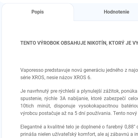
Popis
Hodnotenie
TENTO VÝROBOK OBSAHUJE NIKOTÍN, KTORÝ JE 
Vaporesso predstavuje novú generáciu jedného z naj
série XROS, nesie názov XROS 6.
Je navrhnutý pre rýchleší a plynulejší zážitok, ponúk
spustenie, rýchle 3A nabíjanie, ktoré zabezpečí cel
10tich minút, disponuje vysokokapacitnou batéri
výrobcu postačuje až na 5 dní používania. Tento nov
Elegantné a kvalitné telo je doplnené o farebný 0,88" 
prináša nielen užívateľský komfort, ale aj zábavnú a i