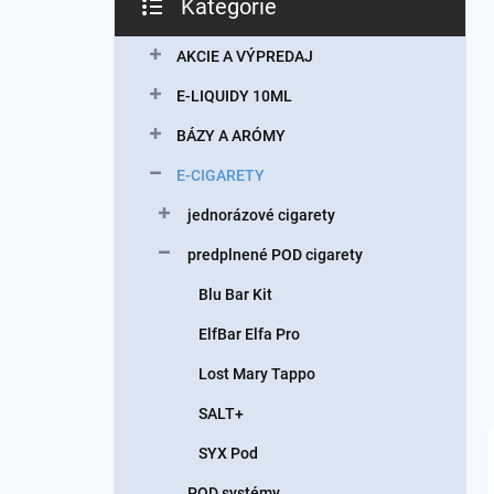
Kategórie
Preskočiť
kategórie
AKCIE A VÝPREDAJ
E-LIQUIDY 10ML
BÁZY A ARÓMY
E-CIGARETY
jednorázové cigarety
predplnené POD cigarety
Blu Bar Kit
ElfBar Elfa Pro
Lost Mary Tappo
SALT+
SYX Pod
POD systémy