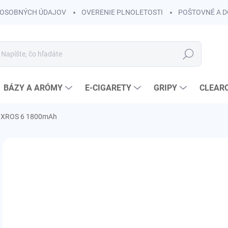
OSOBNÝCH ÚDAJOV
OVERENIE PLNOLETOSTI
POŠTOVNÉ A 
Hľadať
BÁZY A ARÓMY
E-CIGARETY
GRIPY
CLEAR
 XROS 6 1800mAh
Neohodnotené
Podrobnosti hodnotenia
ZNAČKA:
VAPORE
€
€20
Jedn
ZVO
cena