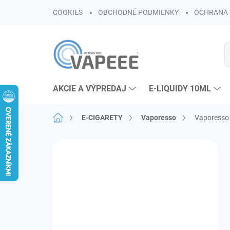
Prejsť
COOKIES
OBCHODNÉ PODMIENKY
OCHRANA 
na
obsah
AKCIE A VÝPREDAJ
E-LIQUIDY 10ML
Domov
E-CIGARETY
Vaporesso
Vaporesso
B
o
č
n
ý
p
a
n