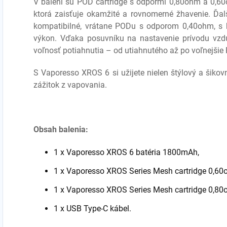
V balení sú POD cartridge s odpormi 0,80ohm a 0,6
ktorá zaisťuje okamžité a rovnomerné žhavenie. Ďa
kompatibilné, vrátane PODu s odporom 0,40ohm, s 
výkon. Vďaka posuvníku na nastavenie prívodu vzd
voľnosť potiahnutia – od utiahnutého
až po voľnejšie
S Vaporesso XROS 6 si užijete nielen štýlový a šiko
zážitok z vapovania.
Obsah balenia:
1 x Vaporesso XROS 6 batéria 1800mAh,
1 x
Vaporesso XROS Series Mesh cartridge 0,6
1 x
Vaporesso XROS Series Mesh cartridge 0,8
1 x USB Type-C kábel.