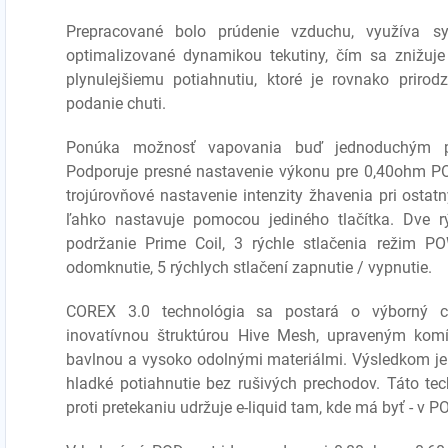
Prepracované bolo prúdenie vzduchu, využíva s
optimalizované dynamikou tekutiny, čím sa znižuje
plynulejšiemu potiahnutiu, ktoré je rovnako priro
podanie chuti.
Ponúka možnosť vapovania buď jednoduchým pot
Podporuje presné nastavenie výkonu pre 0,40ohm PO
trojúrovňové nastavenie intenzity žhavenia pri osta
ľahko nastavuje pomocou jediného tlačítka. Dve r
podržanie Prime Coil, 3 rýchle stlačenia režim P
odomknutie, 5 rýchlych stlačení zapnutie / vypnutie.
COREX 3.0 technológia sa postará o výborný ch
inovatívnou štruktúrou Hive Mesh
, upraveným kom
bavlnou a vysoko odolnými materiálmi. Výsledkom je 
hladké potiahnutie bez rušivých prechodov. Táto t
proti pretekaniu udržuje e-liquid tam, kde má byť - v 