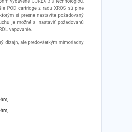
0ohm vybavené COREX 3.0 technológiou,
lšie POD cartridge z radu XROS sú plne
ktorým si presne nastavíte požadovaný
uchu je možné si nastaviť požadovanú
 RDL vapovanie.
vný dizajn, ale predovšetkým mimoriadny
0ohm
,
0ohm
,