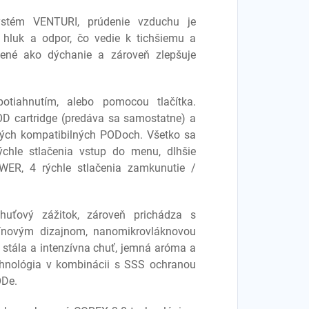
ystém VENTURI, prúdenie vzduchu je
 hluk a odpor, čo vedie k tichšiemu a
dzené ako dýchanie a zároveň zlepšuje
iahnutím, alebo pomocou tlačítka.
D cartridge (predáva sa samostatne) a
tných kompatibilných PODoch. Všetko sa
ýchle stlačenia vstup do menu, dlhšie
OWER, 4 rýchle stlačenia zamkunutie /
uťový zážitok, zároveň prichádza s
ínovým dizajnom, nanomikrovláknovou
stála a intenzívna chuť, jemná aróma a
echnológia v kombinácii s SSS ochranou
PODe.