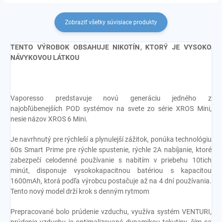
Zobraziť všetky súvisiace produkty
TENTO VÝROBOK OBSAHUJE NIKOTÍN, KTORÝ JE VYSOKO
NÁVYKOVOU LÁTKOU
Vaporesso predstavuje novú generáciu jedného z
najobľúbenejších POD systémov na svete zo série XROS Mini,
nesie názov XROS 6 Mini.
Je navrhnutý pre rýchleší a plynulejší zážitok, ponúka technológiu
60s Smart Prime pre rýchle spustenie, rýchle 2A nabíjanie, ktoré
zabezpečí celodenné používanie s nabitím v priebehu 10tich
minút, disponuje vysokokapacitnou batériou s kapacitou
1600mAh, ktorá podľa výrobcu postačuje až na 4 dní používania.
Tento nový model drží krok s denným rytmom
Prepracované bolo prúdenie vzduchu, využíva systém VENTURI,
prúdenie vzduchu je optimalizované dynamikou tekutiny, čím sa