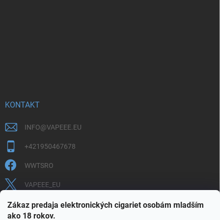
KONTAKT
INFO
@
VAPEEE.EU
+421950467678
WWTSRO
VAPEEE_EU
VAPEEE.EU
Zákaz predaja elektronických cigariet osobám mladším
ako 18 rokov.