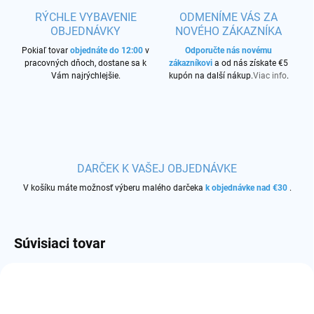
RÝCHLE VYBAVENIE
ODMENÍME VÁS ZA
OBJEDNÁVKY
NOVÉHO ZÁKAZNÍKA
Pokiaľ tovar
objednáte do 12:00
v
Odporučte nás novému
pracovných dňoch, dostane sa k
zákazníkovi
a od nás získate €5
Vám najrýchlejšie.
kupón na další nákup.
Viac info
.
DARČEK K VAŠEJ OBJEDNÁVKE
V košíku máte možnosť výberu malého darčeka
k objednávke nad €30
.
Súvisiaci tovar