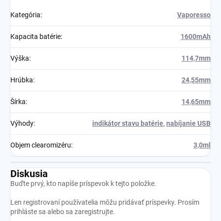
Kategória
:
Vaporesso
Kapacita batérie
:
1600mAh
Výška
:
114,7mm
Hrúbka
:
24,55mm
Šírka
:
14,65mm
Výhody
:
indikátor stavu batérie
,
nabíjanie USB
Objem clearomizéru
:
3,0ml
Diskusia
Buďte prvý, kto napíše príspevok k tejto položke.
Len registrovaní používatelia môžu pridávať príspevky. Prosím
prihláste sa
alebo sa
zaregistrujte
.