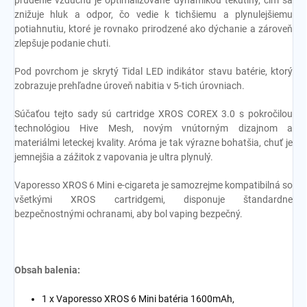
znižuje hluk a odpor, čo vedie k tichšiemu a plynulejšiemu
potiahnutiu, ktoré je rovnako prirodzené ako dýchanie a zároveň
zlepšuje podanie chuti.
Pod povrchom je skrytý Tidal LED indikátor stavu batérie, ktorý
zobrazuje prehľadne úroveň nabitia v 5-tich úrovniach.
Súčaťou tejto sady sú cartridge XROS COREX 3.0 s pokročilou
technológiou Hive Mesh, novým vnútorným dizajnom a
materiálmi leteckej kvality. Aróma je tak výrazne bohatšia, chuť je
jemnejšia a zážitok z vapovania je ultra plynulý.
Vaporesso XROS 6 Mini e-cigareta je samozrejme kompatibilná so
všetkými XROS cartridgemi, disponuje štandardne
bezpečnostnými ochranami, aby bol vaping bezpečný.
Obsah balenia:
1 x Vaporesso XROS 6 Mini batéria 1600mAh,