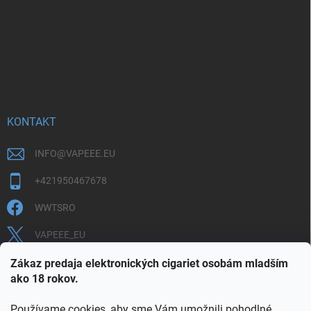
KONTAKT
INFO
@
VAPEEE.EU
+421950467678
WWTSRO
VAPEEE_EU
VAPEEE.EU
Zákaz predaja elektronických cigariet osobám mladším
ako 18 rokov.
Používame cookies, aby sme Vám umožnili pohodlné