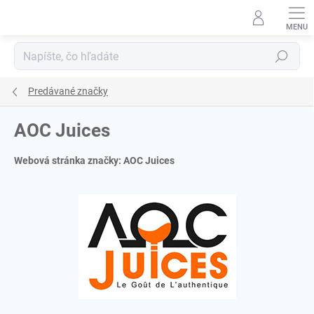
Prejsť
na
obsah
Hľadať
Predávané značky
AOC Juices
Webová stránka značky:
AOC Juices