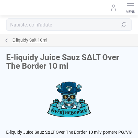
Prejsť
na
obsah
Hľadať
E-liquidy Salt 10ml
E-liquidy Juice Sauz SΔLT Over
The Border 10 ml
E-liquidy Juice Sauz SΔLT Over The Border 10 ml v pomere PG/VG