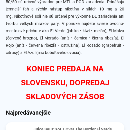
50/50 sú určené výhradne pre MTL a POD zariadenia.
Prinášajú
jemnejší ťah a rýchly nástup nikotínu v silách 10 mg a 20
mg.
Nikotínové soli nie sú určené pre výkonné DL zariadenia ani
tvorbu veľkých mrakov pary.
V ponuke nájdete svieže ovocno-
mentolové príchute ako El Verde (jablko • kiwi • melón), El Malva
(červené hrozno), El Morado (aníz • černica • čierna ríbezľa), El
Rojo (aníz • červená ríbezľa • ostružina), El Rosado (grapefruit •
citrusy) a El Azul (mix bobuľového ovocia).
KONIEC PREDAJA NA
SLOVENSKU, DOPREDAJ
SKLADOVÝCH ZÁSOB
Najpredávanejšie
Juice Sauz SΔLT Over The Border El Verde