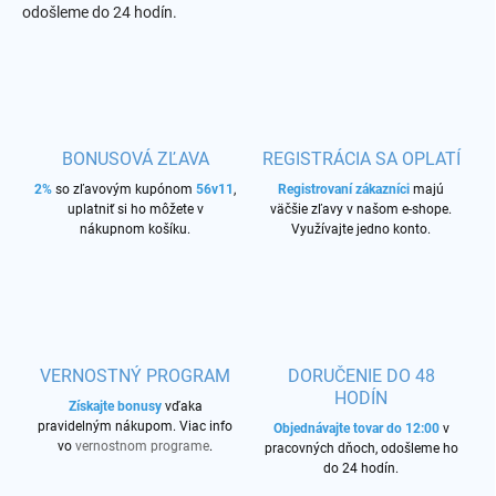
odošleme do 24 hodín.
BONUSOVÁ ZĽAVA
REGISTRÁCIA SA OPLATÍ
2%
so zľavovým kupónom
56v11
,
Registrovaní zákazníci
majú
uplatniť si ho môžete v
väčšie zľavy v našom e-shope.
nákupnom košíku.
Využívajte jedno konto.
VERNOSTNÝ PROGRAM
DORUČENIE DO 48
HODÍN
Získajte bonusy
vďaka
pravidelným nákupom. Viac info
Objednávajte tovar do 12:00
v
vo
vernostnom programe
.
pracovných dňoch, odošleme ho
do 24 hodín.