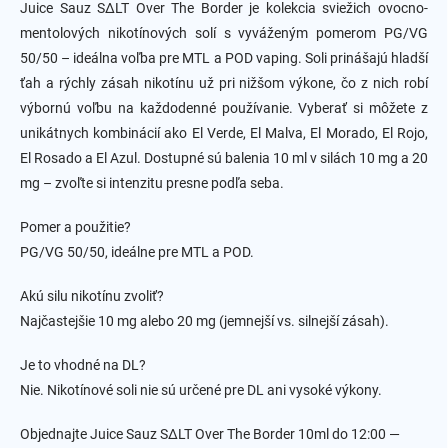
l
Juice Sauz SΔLT Over The Border je kolekcia sviežich ovocno-
á
mentolových nikotínových solí s vyváženým pomerom PG/VG
d
50/50 – ideálna voľba pre MTL a POD vaping.
a
Soli prinášajú hladší
c
ťah a rýchly zásah nikotínu už pri nižšom výkone, čo z nich robí
i
výbornú voľbu na každodenné používanie.
Vyberať si môžete z
e
unikátnych kombinácií ako El Verde, El Malva, El Morado, El Rojo,
p
r
El Rosado a El Azul.
Dostupné sú balenia 10 ml v silách 10 mg a 20
v
mg – zvoľte si intenzitu presne podľa seba.
k
y
Pomer a použitie?
v
ý
PG/VG 50/50, ideálne pre MTL a POD.
p
i
Akú silu nikotínu zvoliť?
s
Najčastejšie 10 mg alebo 20 mg (jemnejší vs. silnejší zásah).
u
Je to vhodné na DL?
Nie. Nikotínové soli nie sú určené pre DL ani vysoké výkony.
Objednajte Juice Sauz SΔLT Over The Border 10ml do 12:00 —