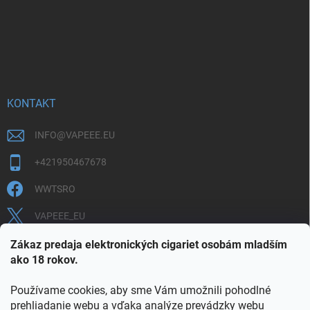
KONTAKT
INFO
@
VAPEEE.EU
+421950467678
WWTSRO
VAPEEE_EU
VAPEEE.EU
Zákaz predaja elektronických cigariet osobám mladším
ako 18 rokov.
Používame cookies, aby sme Vám umožnili pohodlné
prehliadanie webu a vďaka analýze prevádzky webu