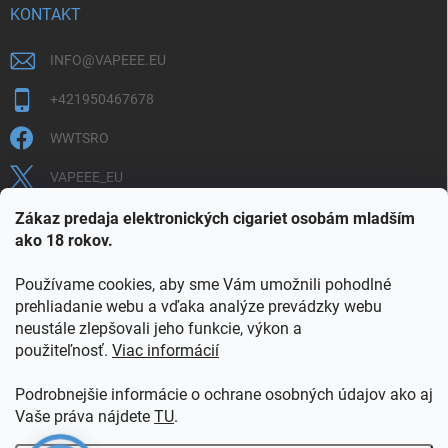
KONTAKT
INFO
@
VAPEEE.EU
+421950467678
WWTSRO
VAPEEE_EU
VAPEEE.EU
Zákaz predaja elektronických cigariet osobám mladším
ako 18 rokov.
Používame cookies, aby sme Vám umožnili pohodlné
prehliadanie webu a vďaka analýze prevádzky webu
neustále zlepšovali jeho funkcie, výkon a
použiteľnosť.
Viac informácií
COOKIES
OBCHODNÉ PODMIENKY
OCHRANA OSOBNÝCH ÚDAJOV
OVERENIE PLNOLETOSTI
Podrobnejšie informácie o ochrane osobných údajov ako aj
POŠTOVNÉ A DOPRAVA
INFORMAČNÝ LETÁK
Vaše práva nájdete
TU
.
VERNOSTNÝ PROGRAM
KONTAKT