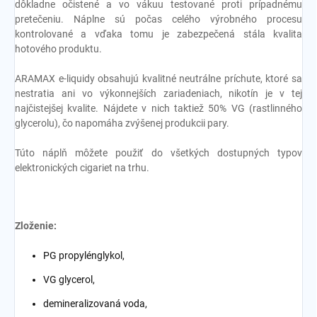
dôkladne očistené a vo vákuu testované proti prípadnému
pretečeniu. Náplne sú počas celého výrobného procesu
kontrolované a vďaka tomu je zabezpečená stála kvalita
hotového produktu.
ARAMAX e-liquidy obsahujú kvalitné neutrálne príchute, ktoré sa
nestratia ani vo výkonnejších zariadeniach, nikotín je v tej
najčistejšej kvalite. Nájdete v nich taktiež 50% VG (rastlinného
glycerolu), čo napomáha zvýšenej produkcii pary.
Túto náplň môžete použiť do všetkých dostupných typov
elektronických cigariet na trhu.
Zloženie:
PG propylénglykol,
VG glycerol,
demineralizovaná voda,