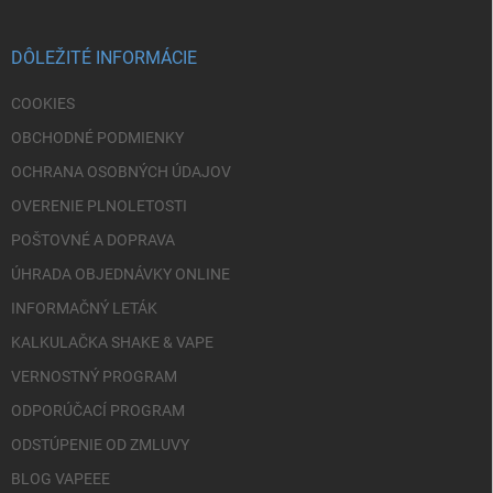
ä
t
i
DÔLEŽITÉ INFORMÁCIE
e
COOKIES
OBCHODNÉ PODMIENKY
OCHRANA OSOBNÝCH ÚDAJOV
OVERENIE PLNOLETOSTI
POŠTOVNÉ A DOPRAVA
ÚHRADA OBJEDNÁVKY ONLINE
INFORMAČNÝ LETÁK
KALKULAČKA SHAKE & VAPE
VERNOSTNÝ PROGRAM
ODPORÚČACÍ PROGRAM
ODSTÚPENIE OD ZMLUVY
BLOG VAPEEE