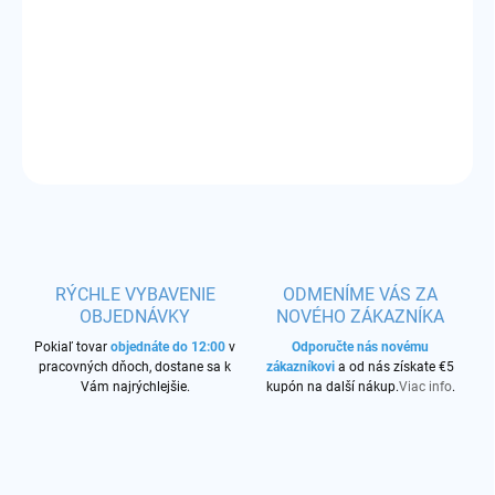
Príchuť:
vodný melón
DETAILNÉ INFORMÁCIE
OPÝTAŤ SA
STRÁŽIŤ
RÝCHLE VYBAVENIE
ODMENÍME VÁS ZA
OBJEDNÁVKY
NOVÉHO ZÁKAZNÍKA
Pokiaľ tovar
objednáte do 12:00
v
Odporučte nás novému
pracovných dňoch, dostane sa k
zákazníkovi
a od nás získate €5
Vám najrýchlejšie.
kupón na další nákup.
Viac info
.