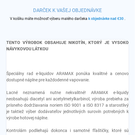
DARČEK K VAŠEJ OBJEDNÁVKE
V košíku máte možnosť výberu malého darčeka
k objednávke nad €30
.
TENTO VÝROBOK OBSAHUJE NIKOTÍN, KTORÝ JE VYSOKO
NÁVYKOVOU LÁTKOU
Špeciálny rad e-liquidov ARAMAX ponúka kvalitné a cenovo
dostupné náplne pre každodenné vapovanie.
Lacné neznamená nutne nekvalitné! ARAMAX e-liquidy
neobsahujú diacetyl ani acetylmetylkarbinol, výroba prebieha za
prísneho dodržiavania noriem ISO 9001 a ISO 8317 a starostlivý
je taktiež výber dodávateľov jednotlivých surovín potrebných k
výrobe hotovej náplne.
Kontrolám podliehajú dokonca i samotné fľaštičky, ktoré sú