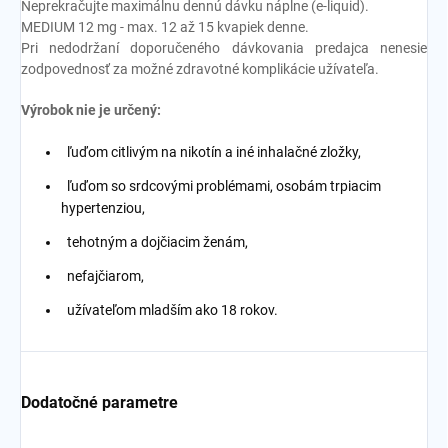
Neprekračujte maximálnu dennú dávku náplne (e-liquid).
MEDIUM 12 mg - max. 12 až 15 kvapiek denne.
Pri nedodržaní doporučeného dávkovania predajca nenesie
zodpovednosť za možné zdravotné komplikácie užívateľa.
Výrobok nie je určený:
ľuďom citlivým na nikotín a iné inhalačné zložky,
ľuďom so srdcovými problémami, osobám trpiacim
hypertenziou,
tehotným a dojčiacim ženám,
nefajčiarom,
užívateľom mladším ako 18 rokov.
Dodatočné parametre