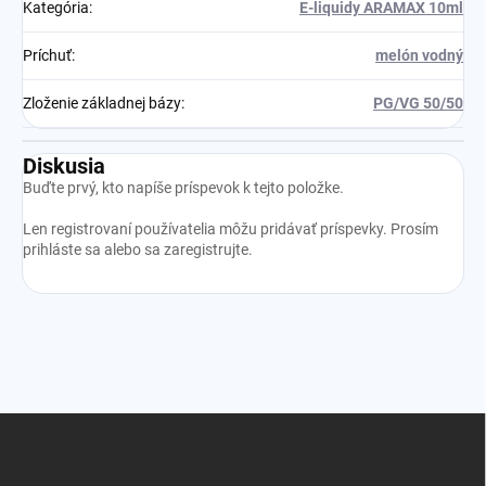
Kategória
:
E-liquidy ARAMAX 10ml
Príchuť
:
melón vodný
Zloženie základnej bázy
:
PG/VG 50/50
Diskusia
Buďte prvý, kto napíše príspevok k tejto položke.
Len registrovaní používatelia môžu pridávať príspevky. Prosím
prihláste sa
alebo sa
zaregistrujte
.
Z
á
p