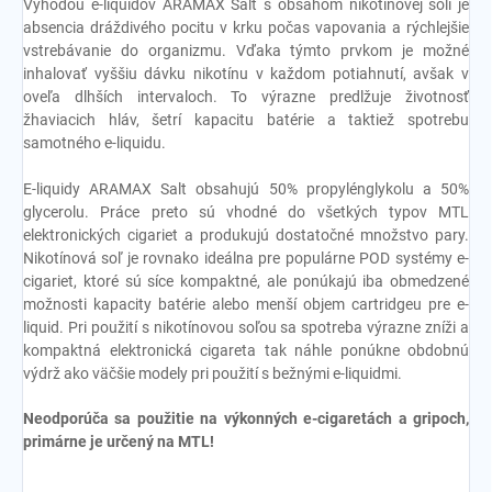
Výhodou e-liquidov ARAMAX Salt s obsahom nikotínovej soli je
absencia dráždivého pocitu v krku počas vapovania a rýchlejšie
vstrebávanie do organizmu. Vďaka týmto prvkom je možné
inhalovať vyššiu dávku nikotínu v každom potiahnutí, avšak v
oveľa dlhších intervaloch. To výrazne predlžuje životnosť
žhaviacich hláv, šetrí kapacitu batérie a taktiež spotrebu
samotného e-liquidu.
E-liquidy ARAMAX Salt obsahujú 50% propylénglykolu a 50%
glycerolu. Práce preto sú vhodné do všetkých typov MTL
elektronických cigariet a produkujú dostatočné množstvo pary.
Nikotínová soľ je rovnako ideálna pre populárne POD systémy e-
cigariet, ktoré sú síce kompaktné, ale ponúkajú iba obmedzené
možnosti kapacity batérie alebo menší objem cartridgeu pre e-
liquid. Pri použití s nikotínovou soľou sa spotreba výrazne zníži a
kompaktná elektronická cigareta tak náhle ponúkne obdobnú
výdrž ako väčšie modely pri použití s bežnými e-liquidmi.
Neodporúča sa použitie na výkonných e-cigaretách a gripoch,
primárne je určený na MTL!