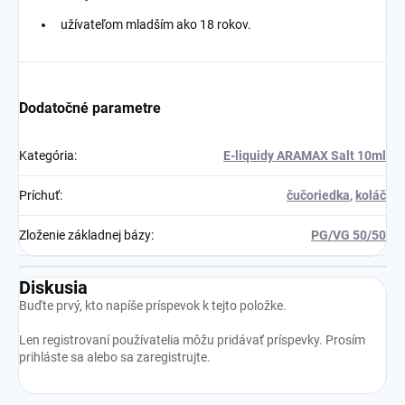
užívateľom mladším ako 18 rokov.
Dodatočné parametre
Kategória
:
E-liquidy ARAMAX Salt 10ml
Príchuť
:
čučoriedka
,
koláč
Zloženie základnej bázy
:
PG/VG 50/50
Diskusia
Buďte prvý, kto napíše príspevok k tejto položke.
Len registrovaní používatelia môžu pridávať príspevky. Prosím
prihláste sa
alebo sa
zaregistrujte
.