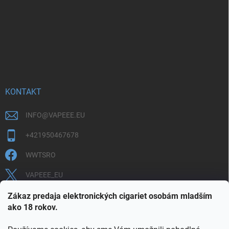
KONTAKT
INFO
@
VAPEEE.EU
+421950467678
WWTSRO
VAPEEE_EU
VAPEEE.EU
Zákaz predaja elektronických cigariet osobám mladším
ako 18 rokov.