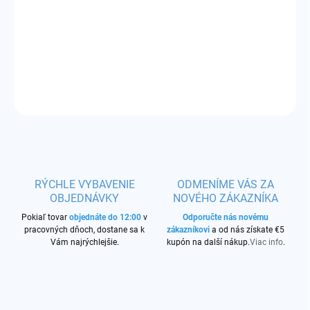
Príchuť:
čučoriedkový koláčik
DETAILNÉ INFORMÁCIE
OPÝTAŤ SA
STRÁŽIŤ
RÝCHLE VYBAVENIE
ODMENÍME VÁS ZA
OBJEDNÁVKY
NOVÉHO ZÁKAZNÍKA
Pokiaľ tovar
objednáte do 12:00
v
Odporučte nás novému
pracovných dňoch, dostane sa k
zákazníkovi
a od nás získate €5
Vám najrýchlejšie.
kupón na další nákup.
Viac info
.