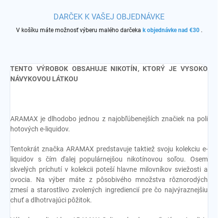
DARČEK K VAŠEJ OBJEDNÁVKE
V košíku máte možnosť výberu malého darčeka
k objednávke nad €30
.
TENTO VÝROBOK OBSAHUJE NIKOTÍN, KTORÝ JE VYSOKO
NÁVYKOVOU LÁTKOU
ARAMAX je dlhodobo jednou z najobľúbenejších značiek na poli
hotových e-liquidov.
Tentokrát značka ARAMAX predstavuje taktiež svoju kolekciu e-
liquidov s čím ďalej populárnejšou nikotínovou soľou. Osem
skvelých príchutí v kolekcii poteší hlavne milovníkov sviežosti a
ovocia. Na výber máte z pôsobivého množstva rôznorodých
zmesí a starostlivo zvolených ingrediencií pre čo najvýraznejšiu
chuť a dlhotrvajúci pôžitok.