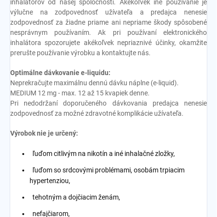
inhalátorov od našej spoločnosti. Akékoľvek iné používanie je
výlučne na zodpovednosť užívateľa a predajca nenesie
zodpovednosť za žiadne priame ani nepriame škody spôsobené
nesprávnym používaním. Ak pri používaní elektronického
inhalátora spozorujete akékoľvek nepriaznivé účinky, okamžite
prerušte používanie výrobku a kontaktujte nás.
Optimálne dávkovanie e-liquidu:
Neprekračujte maximálnu dennú dávku náplne (e-liquid).
MEDIUM 12 mg - max. 12 až 15 kvapiek denne.
Pri nedodržaní doporučeného dávkovania predajca nenesie
zodpovednosť za možné zdravotné komplikácie užívateľa.
Výrobok nie je určený:
ľuďom citlivým na nikotín a iné inhalačné zložky,
ľuďom so srdcovými problémami, osobám trpiacim
hypertenziou,
tehotným a dojčiacim ženám,
nefajčiarom,