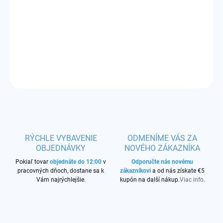
−
+
Pridať do košíka
Príchuť:
sladký banán s lesními plodmi
DETAILNÉ INFORMÁCIE
OPÝTAŤ SA
STRÁŽIŤ
RÝCHLE VYBAVENIE
ODMENÍME VÁS ZA
OBJEDNÁVKY
NOVÉHO ZÁKAZNÍKA
Pokiaľ tovar
objednáte do 12:00
v
Odporučte nás novému
pracovných dňoch, dostane sa k
zákazníkovi
a od nás získate €5
Vám najrýchlejšie.
kupón na další nákup.
Viac info
.