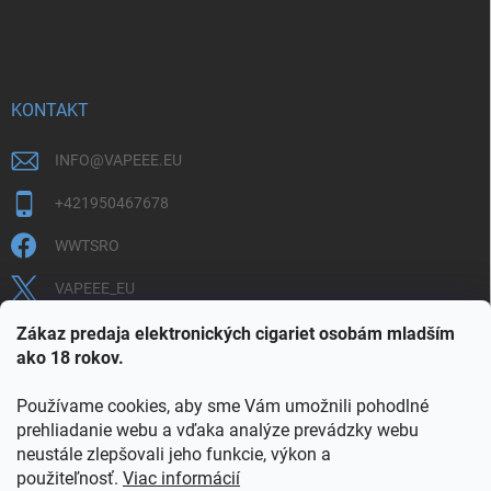
KONTAKT
INFO
@
VAPEEE.EU
+421950467678
WWTSRO
VAPEEE_EU
VAPEEE.EU
Zákaz predaja elektronických cigariet osobám mladším
ako 18 rokov.
Používame cookies, aby sme Vám umožnili pohodlné
prehliadanie webu a vďaka analýze prevádzky webu
neustále zlepšovali jeho funkcie, výkon a
použiteľnosť.
Viac informácií
COOKIES
OBCHODNÉ PODMIENKY