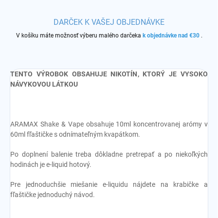
DARČEK K VAŠEJ OBJEDNÁVKE
V košíku máte možnosť výberu malého darčeka
k objednávke nad €30
.
TENTO VÝROBOK OBSAHUJE NIKOTÍN, KTORÝ JE VYSOKO
NÁVYKOVOU LÁTKOU
ARAMAX Shake & Vape obsahuje 10ml koncentrovanej arómy v
60ml fľaštičke s odnímateľným kvapátkom.
Po doplnení balenie treba dôkladne pretrepať a po niekoľkých
hodinách je e-liquid hotový.
Pre jednoduchšie miešanie e-liquidu nájdete na krabičke a
fľaštičke jednoduchý návod.