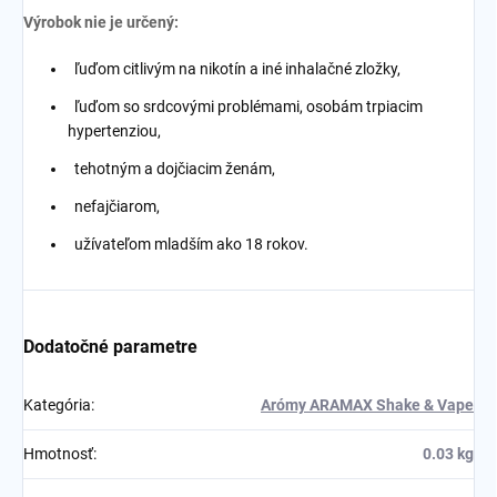
Výrobok nie je určený:
ľuďom citlivým na nikotín a iné inhalačné zložky,
ľuďom so srdcovými problémami, osobám trpiacim
hypertenziou,
tehotným a dojčiacim ženám,
nefajčiarom,
užívateľom mladším ako 18 rokov.
Dodatočné parametre
Kategória
:
Arómy ARAMAX Shake & Vape
Hmotnosť
:
0.03 kg