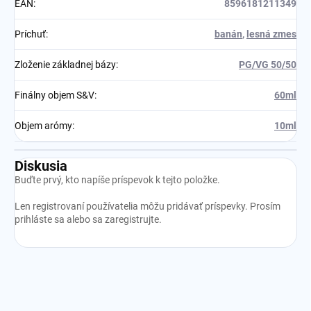
EAN
:
8596181211349
Príchuť
:
banán
,
lesná zmes
Zloženie základnej bázy
:
PG/VG 50/50
Finálny objem S&V
:
60ml
Objem arómy
:
10ml
Diskusia
Buďte prvý, kto napíše príspevok k tejto položke.
Len registrovaní používatelia môžu pridávať príspevky. Prosím
prihláste sa
alebo sa
zaregistrujte
.