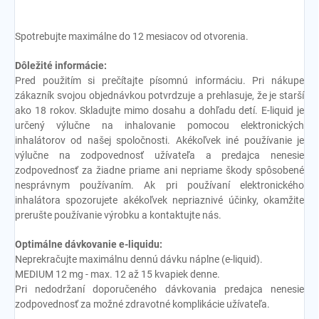
Spotrebujte maximálne do 12 mesiacov od otvorenia.
Dôležité informácie:
Pred použitím si prečítajte písomnú informáciu. Pri nákupe
zákazník svojou objednávkou potvrdzuje a prehlasuje, že je starší
ako 18 rokov. Skladujte mimo dosahu a dohľadu detí. E-liquid je
určený výlučne na inhalovanie pomocou elektronických
inhalátorov od našej spoločnosti. Akékoľvek iné používanie je
výlučne na zodpovednosť užívateľa a predajca nenesie
zodpovednosť za žiadne priame ani nepriame škody spôsobené
nesprávnym používaním. Ak pri používaní elektronického
inhalátora spozorujete akékoľvek nepriaznivé účinky, okamžite
prerušte používanie výrobku a kontaktujte nás.
Optimálne dávkovanie e-liquidu:
Neprekračujte maximálnu dennú dávku náplne (e-liquid).
MEDIUM 12 mg - max. 12 až 15 kvapiek denne.
Pri nedodržaní doporučeného dávkovania predajca nenesie
zodpovednosť za možné zdravotné komplikácie užívateľa.