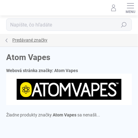
Prejsť
na
obsah
Hľadať
Predávané značky
Atom Vapes
Webová stránka značky:
Atom Vapes
Žiadne produkty značky
Atom Vapes
sa nenašli...