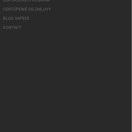
ODPORÚČACÍ PROGRAM
ODSTÚPENIE OD ZMLUVY
BLOG VAPEEE
KONTAKT