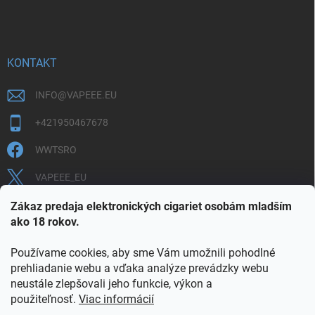
KONTAKT
INFO
@
VAPEEE.EU
+421950467678
WWTSRO
VAPEEE_EU
VAPEEE.EU
Zákaz predaja elektronických cigariet osobám mladším
ako 18 rokov.
Používame cookies, aby sme Vám umožnili pohodlné
prehliadanie webu a vďaka analýze prevádzky webu
neustále zlepšovali jeho funkcie, výkon a
použiteľnosť.
Viac informácií
COOKIES
OBCHODNÉ PODMIENKY