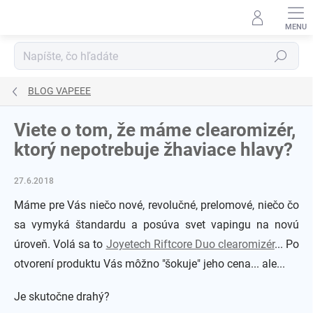
Prejsť
na
obsah
Hľadať
BLOG VAPEEE
Viete o tom, že máme clearomizér,
ktorý nepotrebuje žhaviace hlavy?
27.6.2018
Máme pre Vás niečo nové, revolučné, prelomové, niečo čo
sa vymyká štandardu a posúva svet vapingu na novú
úroveň. Volá sa to
Joyetech Riftcore Duo clearomizér
... Po
otvorení produktu Vás môžno "šokuje" jeho cena... ale...
Je skutočne drahý?