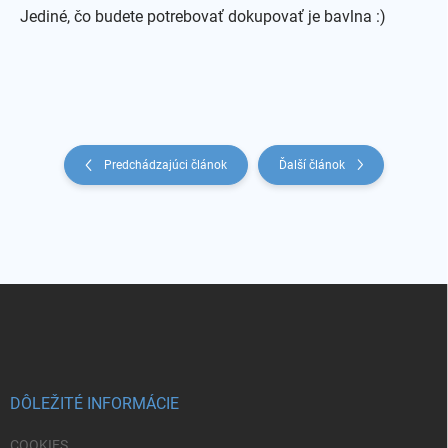
Jediné, čo budete potrebovať dokupovať je bavlna :)
Predchádzajúci článok
Ďalší článok
Z
á
p
ä
t
i
DÔLEŽITÉ INFORMÁCIE
e
COOKIES