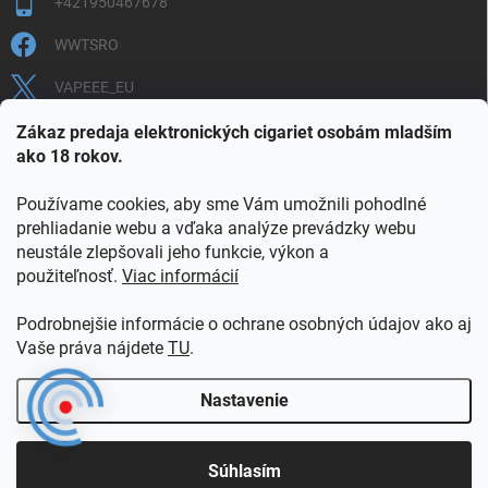
+421950467678
WWTSRO
VAPEEE_EU
VAPEEE.EU
Zákaz predaja elektronických cigariet osobám mladším
ako 18 rokov.
Používame cookies, aby sme Vám umožnili pohodlné
prehliadanie webu a vďaka analýze prevádzky webu
neustále zlepšovali jeho funkcie, výkon a
použiteľnosť.
Viac informácií
COOKIES
OBCHODNÉ PODMIENKY
OCHRANA OSOBNÝCH ÚDAJOV
OVERENIE PLNOLETOSTI
Podrobnejšie informácie o ochrane osobných údajov ako aj
POŠTOVNÉ A DOPRAVA
INFORMAČNÝ LETÁK
Vaše práva nájdete
TU
.
VERNOSTNÝ PROGRAM
KONTAKT
Nastavenie
Copyright 2026
vapeee.eu
. Všetky práva vyhradené.
Súhlasím