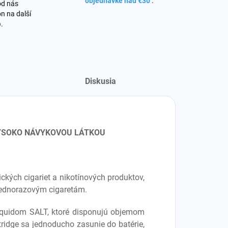
objednávke nad €30
.
od nás
n na další
o
.
Diskusia
VYSOKO NÁVYKOVOU LÁTKOU
ckých cigariet a nikotínových produktov,
jednorazovým cigaretám.
-liquidom SALT, ktoré disponujú objemom
tridge sa jednoducho zasunie do batérie,