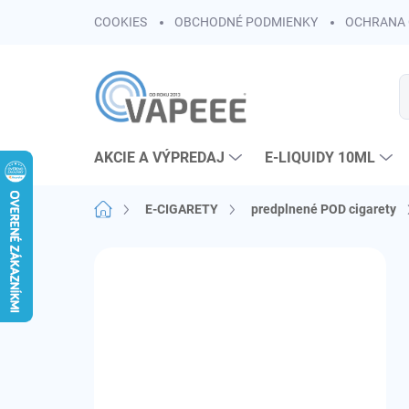
Prejsť
COOKIES
OBCHODNÉ PODMIENKY
OCHRANA 
na
obsah
AKCIE A VÝPREDAJ
E-LIQUIDY 10ML
Domov
E-CIGARETY
predplnené POD cigarety
B
o
č
n
ý
p
a
n