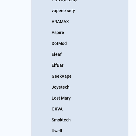
vapeee sety
ARAMAX
Aspire
DotMod
Eleaf
ElfBar
GeekVape
Joyetech
Lost Mary
OXVA
Smoktech
Uwell