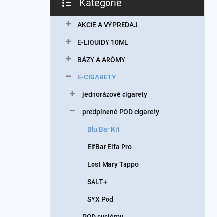
Kategórie
Preskočiť
kategórie
AKCIE A VÝPREDAJ
E-LIQUIDY 10ML
BÁZY A ARÓMY
E-CIGARETY
jednorázové cigarety
predplnené POD cigarety
Blu Bar Kit
ElfBar Elfa Pro
Lost Mary Tappo
SALT+
SYX Pod
POD systémy