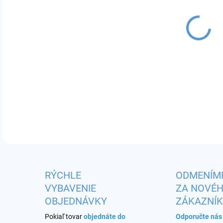
MÔŽ
DO:
12.
Príc
DETA
RÝCHLE
ODMENÍM
VYBAVENIE
ZA NOVÉ
OBJEDNÁVKY
ZÁKAZNÍ
Pokiaľ tovar
objednáte do
Odporučte ná