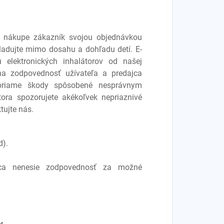
ri nákupe zákazník svojou objednávkou
Skladujte mimo dosahu a dohľadu detí. E-
 elektronických inhalátorov od našej
 na zodpovednosť užívateľa a predajca
priame škody spôsobené nesprávnym
tora spozorujete akékoľvek nepriaznivé
tujte nás.
d).
jca nenesie zodpovednosť za možné
y,