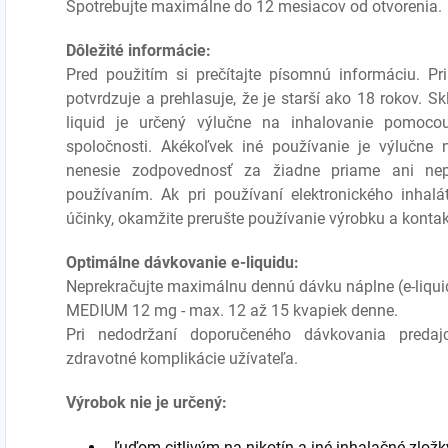
Spotrebujte maximálne do 12 mesiacov od otvorenia.
Dôležité informácie:
Pred použitím si prečítajte písomnú informáciu. P
potvrdzuje a prehlasuje, že je starší ako 18 rokov. 
liquid je určený výlučne na inhalovanie pomocou
spoločnosti. Akékoľvek iné používanie je výlučne
nenesie zodpovednosť za žiadne priame ani ne
používaním. Ak pri používaní elektronického inhalá
účinky, okamžite prerušte používanie výrobku a kontak
Optimálne dávkovanie e-liquidu:
Neprekračujte maximálnu dennú dávku náplne (e-liqui
MEDIUM 12 mg - max. 12 až 15 kvapiek denne.
Pri nedodržaní doporučeného dávkovania preda
zdravotné komplikácie užívateľa.
Výrobok nie je určený:
ľuďom citlivým na nikotín a iné inhalačné zložk