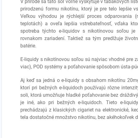
V prírode sa táto soľ voľne vyskytuje v tabakových lis
prirodzenú formu nikotínu, ktorý je pre telo lepšie v
Veľkou výhodou je rýchlejší proces odparovania (n
teplotách) a oveľa lepšia vstrebateľnosť, vďaka ktor
spotreba týchto e-liquidov s nikotínovou soľou je
rovnakom zariadení. Taktiež sa tým predlžuje životn
batérie.
E-liquidy s nikotínovou soľou sú najviac vhodné pre
viac), POD systémy a poťahovanie spôsobom ústa-púca
Aj keď sa jedná o e-liquidy s obsahom nikotínu 20mg
ktorí pri bežných e-liquidoch používajú rôzne intenzi
soli, ktorá umožňuje hladké poťahovanie bez dráždivý
je iné, ako pri bežných e-liquidoch. Tieto e-liquid
prechádzajú z klasických cigariet na elektronické, ke
tela dostatočné množstvo nikotínu, bez akéhokoľvek dr