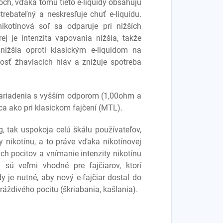
toch, vďaka tomu tieto e-liquidy obsahujú
strebateľný a neskresľuje chuť e-liquidu.
ikotínová soľ sa odparuje pri nižších
ej je intenzita vapovania nižšia, takže
 nižšia oproti klasickým e-liquidom na
osť žhaviacich hláv a znižuje spotreba
 zariadenia s vyšším odporom (1,00ohm a
 ako pri klasickom fajčení (MTL).
, tak uspokoja celú škálu používateľov,
ty nikotínu, a to práve vďaka nikotínovej
ch pocitov a vnímanie intenzity nikotínu
y sú veľmi vhodné pre fajčiarov, ktorí
dy je nutné, aby nový e-fajčiar dostal do
áždivého pocitu (škriabania, kašlania).