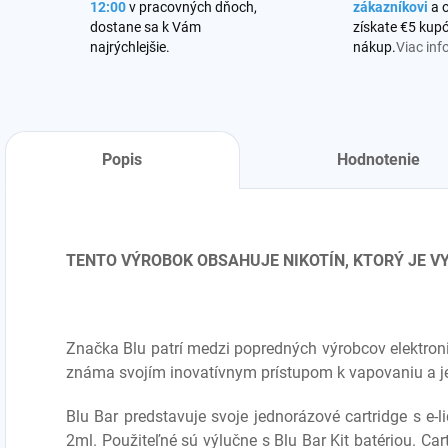
12:00
v pracovných dňoch,
zákazníkovi
a 
dostane sa k Vám
získate €5 kupó
najrýchlejšie.
nákup.
Viac inf
Popis
Hodnotenie
TENTO VÝROBOK OBSAHUJE NIKOTÍN, KTORÝ JE 
Značka Blu patrí medzi popredných výrobcov elektroni
známa svojím inovatívnym prístupom k vapovaniu a 
Blu Bar predstavuje svoje jednorázové cartridge s e
2ml. Použiteľné sú výlučne s Blu Bar Kit
batériou. Car