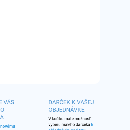
EME DORUČIŤ
8.2026
−
+
Pridať do košíka
huť:
ľadový vodný melón
ILNÉ INFORMÁCIE
OPÝTAŤ SA
STRÁŽIŤ
E VÁS
DARČEK K VAŠEJ
HO
OBJEDNÁVKE
KA
V košíku máte možnosť
výberu malého darčeka
k
s novému