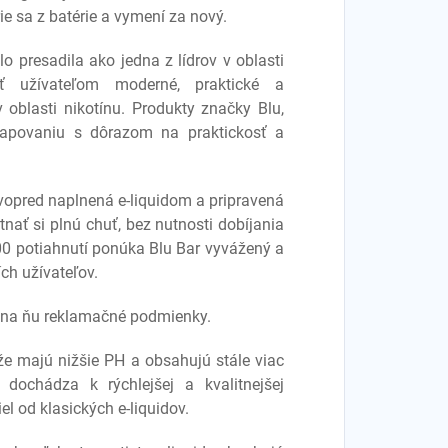
ie sa z batérie a vymení za nový.
o presadila ako jedna z lídrov v oblasti
núť užívateľom moderné, praktické a
v oblasti nikotínu. Produkty značky Blu,
 vapovaniu s dôrazom na praktickosť a
 vopred naplnená e-liquidom a pripravená
nať si plnú chuť, bez nutnosti dobíjania
0 potiahnutí ponúka Blu Bar vyvážený a
ích užívateľov.
a na ňu reklamačné podmienky.
 že majú nižšie PH a obsahujú stále viac
dochádza k rýchlejšej a kvalitnejšej
el od klasických e-liquidov.