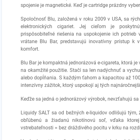
spojenie je magnetické. Keď je cartridge prázdny vyber
Spoločnosť Blu, založená v roku 2009 v USA, sa rýchl
elektronických cigariet. Jej cieľom je poskyt
prispôsobiteľné riešenia na uspokojenie ich potrieb 
vrátane Blu Bar, predstavujú inovatívny prístup k
komfort.
Blu Bar je kompaktná jednorázová e-cigareta, ktorá je
na okamžité použitie. Stačí sa len nadýchnuť a vychut
alebo dopĺňania. S každým ťahom a kapacitou až 100
intenzívny zážitok, ktorý uspokojí aj tých najnáročnejš
Keďže sa jedná o jednorázový výrobok, nevzťahujú s
Liquidy SALT
sa od bežných e-liquidov odlišujú tým,
obľúbenú a žiadanú nikotínovú soľ, vďaka ktorej 
vstrebateľnosti = bez dráždivého pocitu v krku na rozdi