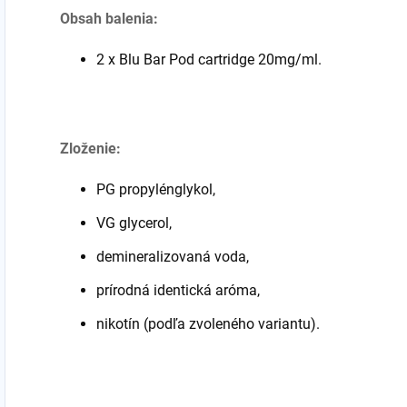
Obsah balenia:
2 x Blu Bar Pod
cartridge
20mg/ml.
Zloženie:
PG propylénglykol,
VG glycerol,
demineralizovaná voda,
prírodná identická aróma,
nikotín (podľa zvoleného variantu).