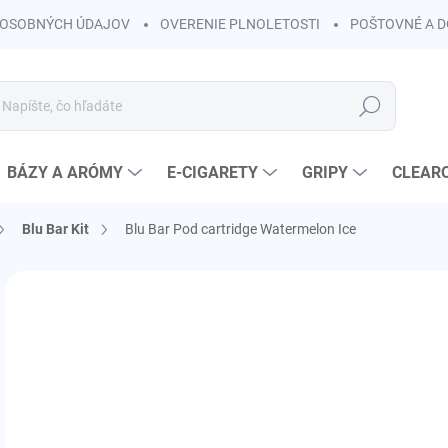
OSOBNÝCH ÚDAJOV
OVERENIE PLNOLETOSTI
POŠTOVNÉ A 
Hľadať
BÁZY A ARÓMY
E-CIGARETY
GRIPY
CLEAR
Blu Bar Kit
Blu Bar Pod cartridge Watermelon Ice
Neohodnotené
Podrobnosti hodnotenia
ZNAČKA:
BLU
KOLOK A
€8
€7,
Jedn
SK
cena