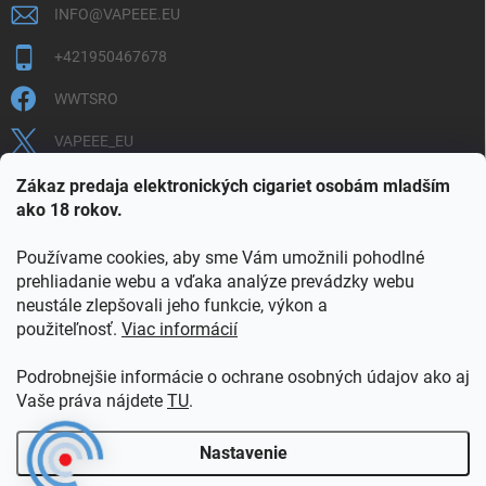
INFO
@
VAPEEE.EU
+421950467678
WWTSRO
VAPEEE_EU
VAPEEE.EU
Zákaz predaja elektronických cigariet osobám mladším
ako 18 rokov.
Používame cookies, aby sme Vám umožnili pohodlné
prehliadanie webu a vďaka analýze prevádzky webu
neustále zlepšovali jeho funkcie, výkon a
použiteľnosť.
Viac informácií
COOKIES
OBCHODNÉ PODMIENKY
OCHRANA OSOBNÝCH ÚDAJOV
OVERENIE PLNOLETOSTI
Podrobnejšie informácie o ochrane osobných údajov ako aj
POŠTOVNÉ A DOPRAVA
INFORMAČNÝ LETÁK
Vaše práva nájdete
TU
.
VERNOSTNÝ PROGRAM
KONTAKT
Nastavenie