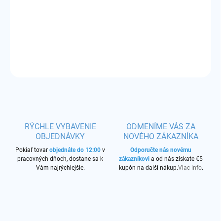
−
+
Pridať do košíka
4ks cievka + 3ks organická bavlna + 1ks púzdro pre monočlánky
OPÝTAŤ SA
STRÁŽIŤ
RÝCHLE VYBAVENIE
ODMENÍME VÁS ZA
OBJEDNÁVKY
NOVÉHO ZÁKAZNÍKA
Pokiaľ tovar
objednáte do 12:00
v
Odporučte nás novému
pracovných dňoch, dostane sa k
zákazníkovi
a od nás získate €5
Vám najrýchlejšie.
kupón na další nákup.
Viac info
.