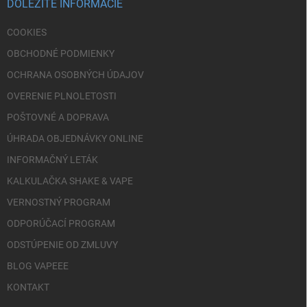
i
DÔLEŽITÉ INFORMÁCIE
e
COOKIES
OBCHODNÉ PODMIENKY
OCHRANA OSOBNÝCH ÚDAJOV
OVERENIE PLNOLETOSTI
POŠTOVNÉ A DOPRAVA
ÚHRADA OBJEDNÁVKY ONLINE
INFORMAČNÝ LETÁK
KALKULAČKA SHAKE & VAPE
VERNOSTNÝ PROGRAM
ODPORÚČACÍ PROGRAM
ODSTÚPENIE OD ZMLUVY
BLOG VAPEEE
KONTAKT