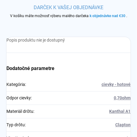
DARČEK K VAŠEJ OBJEDNÁVKE
V košíku máte možnosť výberu malého darčeka
k objednávke nad €30
.
Popis produktu nie je dostupný
Dodatočné parametre
Kategória
:
cievky - hotové
Odpor cievky
:
0,70ohm
Materiál drôtu
:
Kanthal A1
Typ drôtu
:
Clapton