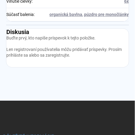
Vinutie cievky
:
6x
Súčasť balenia
:
organická bavlna
,
púzdro pre monočlánky
Diskusia
Buďte prvý, kto napíše príspevok k tejto položke.
Len registrovaní používatelia môžu pridávať príspevky. Prosím
prihláste sa
alebo sa
zaregistrujte
.
Z
á
p
ä
t