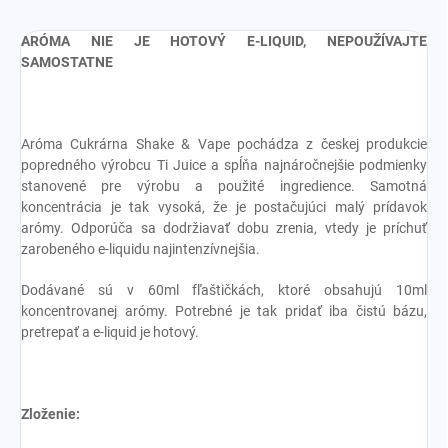
ARÓMA NIE JE HOTOVÝ E-LIQUID, NEPOUŽÍVAJTE
SAMOSTATNE
Aróma Cukrárna Shake & Vape pochádza z českej produkcie
popredného výrobcu Ti Juice a spĺňa najnáročnejšie podmienky
stanovené pre výrobu a použité ingredience. Samotná
koncentrácia je tak vysoká, že je postačujúci malý prídavok
arómy. Odporúča sa dodržiavať dobu zrenia, vtedy je príchuť
zarobeného e-liquidu najintenzívnejšia.
Dodávané sú v 60ml fľaštičkách, ktoré obsahujú 10ml
koncentrovanej arómy. Potrebné je tak pridať iba čistú bázu,
pretrepať a e-liquid je hotový.
Zloženie: