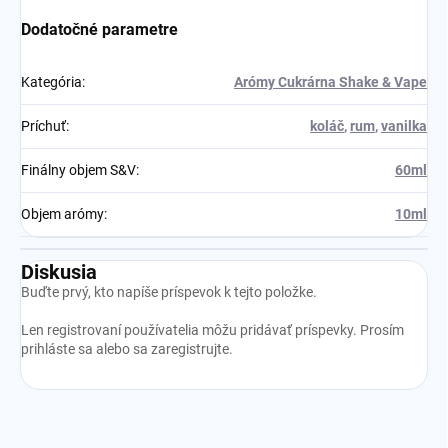
Dodatočné parametre
Kategória
:
Arómy Cukrárna Shake & Vape
Príchuť
:
koláč
,
rum
,
vanilka
Finálny objem S&V
:
60ml
Objem arómy
:
10ml
Diskusia
Buďte prvý, kto napíše príspevok k tejto položke.
Len registrovaní používatelia môžu pridávať príspevky. Prosím
prihláste sa
alebo sa
zaregistrujte
.