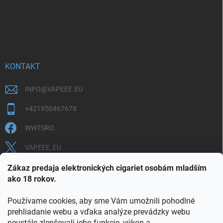
KONTAKT
INFO
@
VAPEEE.EU
+421950467678
WWTSRO
VAPEEE_EU
VAPEEE.EU
Zákaz predaja elektronických cigariet osobám mladším
ako 18 rokov.
Používame cookies, aby sme Vám umožnili pohodlné
prehliadanie webu a vďaka analýze prevádzky webu
neustále zlepšovali jeho funkcie, výkon a