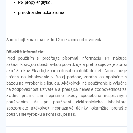
PG propylénglykol,
prírodná identická aróma.
Spotrebujte maximálne do 12 mesiacov od otvorenia.
Dôležité informácie:
Pred použitím si prečítajte písomnú informáciu. Pri nákupe
zákazník svojou objednávkou potvrdzuje a prehlasuje, že je starší
ako 18 rokov. Skladujte mimo dosahu a dohľadu detí. Aróma nie je
určená na inhalovanie v čistej podobe, zarába sa spoločne s
bázou na vyrobenie e-liquidu. Akékoľvek iné používanie je výlučne
na zodpovednosť užívateľa a predajca nenesie zodpovednosť za
žiadne priame ani nepriame škody spôsobené nesprávnym
používaním. Ak pri používaní elektronického inhalátora
spozorujete akékoľvek nepriaznivé účinky, okamžite prerušte
používanie výrobku a kontaktujte nás.