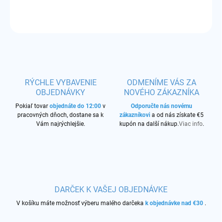
OPÝTAŤ SA
STRÁŽIŤ
RÝCHLE VYBAVENIE
ODMENÍME VÁS ZA
OBJEDNÁVKY
NOVÉHO ZÁKAZNÍKA
Pokiaľ tovar
objednáte do 12:00
v
Odporučte nás novému
pracovných dňoch, dostane sa k
zákazníkovi
a od nás získate €5
Vám najrýchlejšie.
kupón na další nákup.
Viac info
.
DARČEK K VAŠEJ OBJEDNÁVKE
V košíku máte možnosť výberu malého darčeka
k objednávke nad €30
.