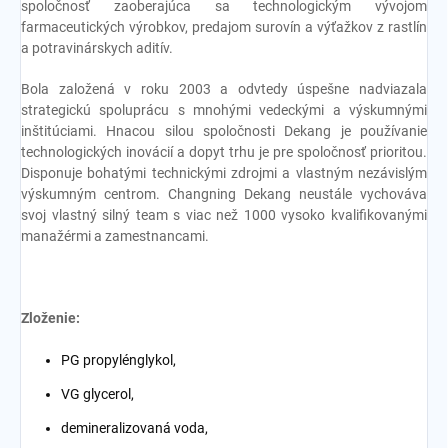
spoločnosť zaoberajúca sa technologickým vývojom
farmaceutických výrobkov, predajom surovín a výťažkov z rastlín
a potravinárskych aditív.
Bola založená v roku 2003 a odvtedy úspešne nadviazala
strategickú spoluprácu s mnohými vedeckými a výskumnými
inštitúciami. Hnacou silou spoločnosti Dekang je používanie
technologických inovácií a dopyt trhu je pre spoločnosť prioritou.
Disponuje bohatými technickými zdrojmi a vlastným nezávislým
výskumným centrom. Changning Dekang neustále vychováva
svoj ​​vlastný silný team s viac než 1000 vysoko kvalifikovanými
manažérmi a zamestnancami.
Zloženie:
PG propylénglykol,
VG glycerol,
demineralizovaná voda,