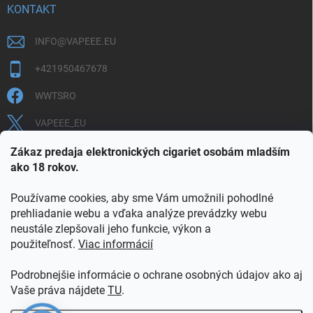
KONTAKT
INFO
@
VAPEEE.EU
+421950467678
WWTSRO
VAPEEE_EU
VAPEEE.EU
Zákaz predaja elektronických cigariet osobám mladším
ako 18 rokov.
Používame cookies, aby sme Vám umožnili pohodlné
prehliadanie webu a vďaka analýze prevádzky webu
neustále zlepšovali jeho funkcie, výkon a
použiteľnosť.
Viac informácií
COOKIES
OBCHODNÉ PODMIENKY
OCHRANA OSOBNÝCH ÚDAJOV
OVERENIE PLNOLETOSTI
Podrobnejšie informácie o ochrane osobných údajov ako aj
POŠTOVNÉ A DOPRAVA
INFORMAČNÝ LETÁK
Vaše práva nájdete
TU
.
VERNOSTNÝ PROGRAM
KONTAKT