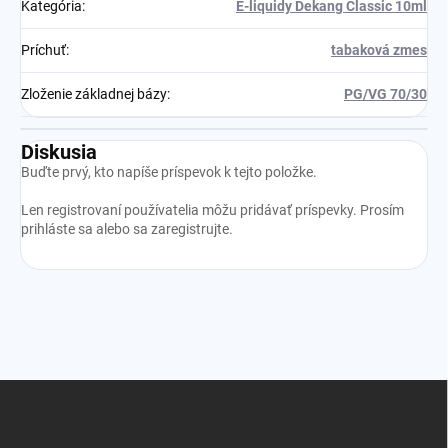
Kategória
:
E-liquidy Dekang Classic 10ml
Príchuť
:
tabaková zmes
Zloženie základnej bázy
:
PG/VG 70/30
Diskusia
Buďte prvý, kto napíše príspevok k tejto položke.
Len registrovaní používatelia môžu pridávať príspevky. Prosím
prihláste sa
alebo sa
zaregistrujte
.
Z
á
p