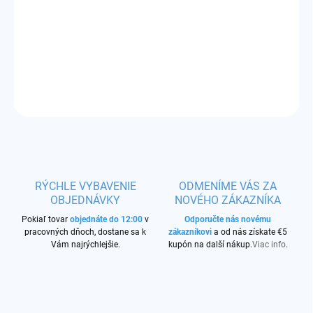
Príchuť:
tabaková zmes
DETAILNÉ INFORMÁCIE
OPÝTAŤ SA
STRÁŽIŤ
RÝCHLE VYBAVENIE
ODMENÍME VÁS ZA
OBJEDNÁVKY
NOVÉHO ZÁKAZNÍKA
Pokiaľ tovar
objednáte do 12:00
v
Odporučte nás novému
pracovných dňoch, dostane sa k
zákazníkovi
a od nás získate €5
Vám najrýchlejšie.
kupón na další nákup.
Viac info
.