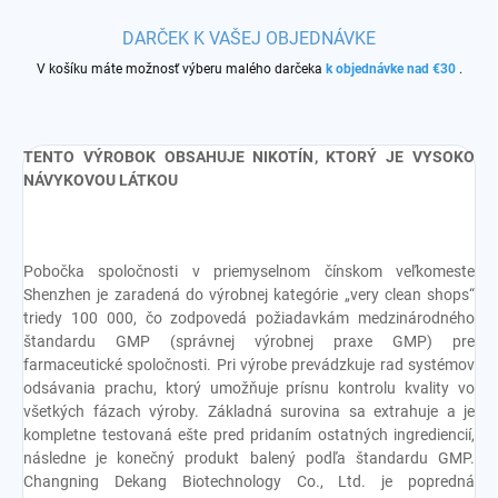
DARČEK K VAŠEJ OBJEDNÁVKE
V košíku máte možnosť výberu malého darčeka
k objednávke nad €30
.
TENTO VÝROBOK OBSAHUJE NIKOTÍN, KTORÝ JE VYSOKO
NÁVYKOVOU LÁTKOU
Pobočka spoločnosti v priemyselnom čínskom veľkomeste
Shenzhen je zaradená do výrobnej kategórie „very clean shops“
triedy 100 000, čo zodpovedá požiadavkám medzinárodného
štandardu GMP (správnej výrobnej praxe GMP) pre
farmaceutické spoločnosti. Pri výrobe prevádzkuje rad systémov
odsávania prachu, ktorý umožňuje prísnu kontrolu kvality vo
všetkých fázach výroby. Základná surovina sa extrahuje a je
kompletne testovaná ešte pred pridaním ostatných ingrediencií,
následne je konečný produkt balený podľa štandardu GMP.
Changning Dekang Biotechnology Co., Ltd. je popredná