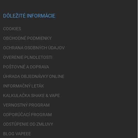
ä
t
i
DÔLEŽITÉ INFORMÁCIE
e
COOKIES
OBCHODNÉ PODMIENKY
OCHRANA OSOBNÝCH ÚDAJOV
OVERENIE PLNOLETOSTI
POŠTOVNÉ A DOPRAVA
ÚHRADA OBJEDNÁVKY ONLINE
INFORMAČNÝ LETÁK
KALKULAČKA SHAKE & VAPE
VERNOSTNÝ PROGRAM
ODPORÚČACÍ PROGRAM
ODSTÚPENIE OD ZMLUVY
BLOG VAPEEE