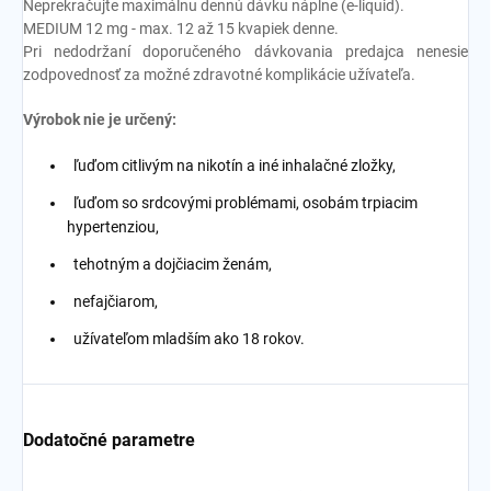
Neprekračujte maximálnu dennú dávku náplne (e-liquid).
MEDIUM 12 mg - max. 12 až 15 kvapiek denne.
Pri nedodržaní doporučeného dávkovania predajca nenesie
zodpovednosť za možné zdravotné komplikácie užívateľa.
Výrobok nie je určený:
ľuďom citlivým na nikotín a iné inhalačné zložky,
ľuďom so srdcovými problémami, osobám trpiacim
hypertenziou,
tehotným a dojčiacim ženám,
nefajčiarom,
užívateľom mladším ako 18 rokov.
Dodatočné parametre