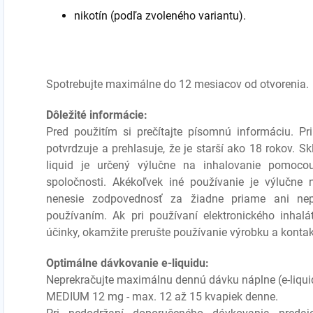
nikotín (podľa zvoleného variantu).
Spotrebujte maximálne do 12 mesiacov od otvorenia.
Dôležité informácie:
Pred použitím si prečítajte písomnú informáciu. P
potvrdzuje a prehlasuje, že je starší ako 18 rokov. 
liquid je určený výlučne na inhalovanie pomocou
spoločnosti. Akékoľvek iné používanie je výlučne
nenesie zodpovednosť za žiadne priame ani ne
používaním. Ak pri používaní elektronického inhalá
účinky, okamžite prerušte používanie výrobku a kontak
Optimálne dávkovanie e-liquidu:
Neprekračujte maximálnu dennú dávku náplne (e-liqui
MEDIUM 12 mg - max. 12 až 15 kvapiek denne.