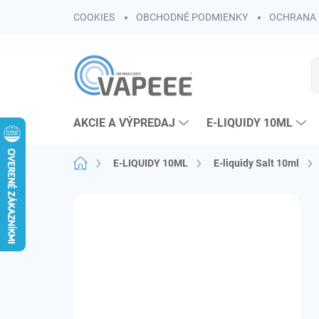
Prejsť
COOKIES
OBCHODNÉ PODMIENKY
OCHRANA 
na
obsah
AKCIE A VÝPREDAJ
E-LIQUIDY 10ML
Domov
E-LIQUIDY 10ML
E-liquidy Salt 10ml
B
o
č
n
ý
p
a
n