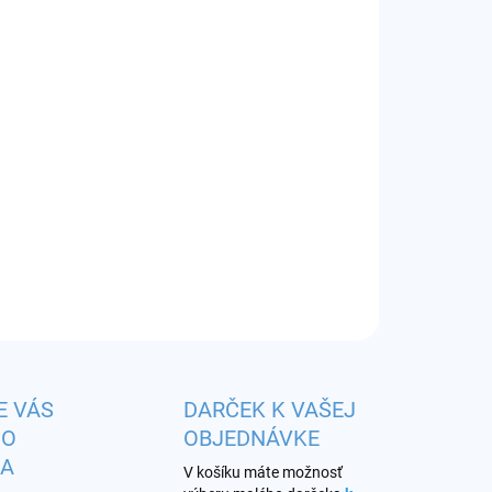
EME DORUČIŤ
8.2026
−
+
Pridať do košíka
huť:
drevitá virginia tabaková zmes s tónmi pražených
lí a sladkej vanilky
ILNÉ INFORMÁCIE
OPÝTAŤ SA
STRÁŽIŤ
E VÁS
DARČEK K VAŠEJ
HO
OBJEDNÁVKE
KA
V košíku máte možnosť