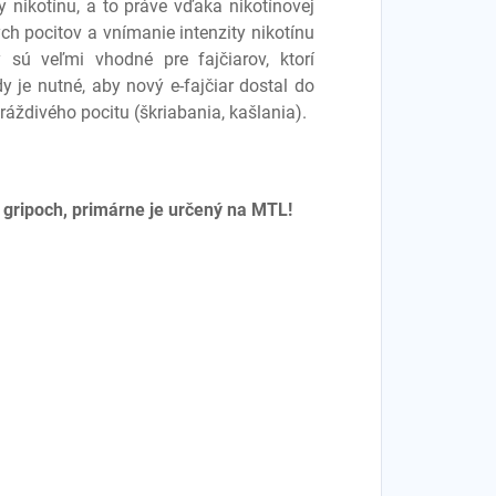
ty nikotínu, a to práve vďaka nikotínovej
ch pocitov a vnímanie intenzity nikotínu
y sú veľmi vhodné pre fajčiarov, ktorí
dy je nutné, aby nový e-fajčiar dostal do
áždivého pocitu (škriabania, kašlania).
 gripoch, primárne je určený na MTL!