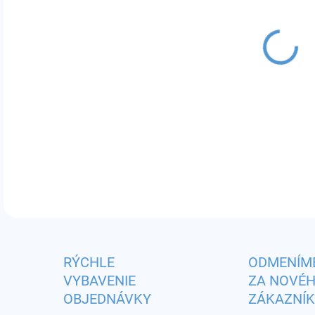
MÔŽ
DO:
10.
Príc
mand
DETA
RÝCHLE
ODMENÍM
VYBAVENIE
ZA NOVÉ
OBJEDNÁVKY
ZÁKAZNÍ