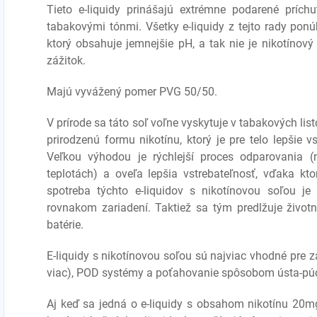
Tieto e-liquidy prinášajú extrémne podarené prích
tabakovými tónmi. Všetky e-liquidy z tejto rady ponú
ktorý obsahuje jemnejšie pH, a tak nie je nikotínový 
zážitok.
Majú vyvážený pomer PVG 50/50.
V prírode sa táto soľ voľne vyskytuje v tabakových lis
prirodzenú formu nikotínu, ktorý je pre telo lepšie v
Veľkou výhodou je rýchlejší proces odparovania (n
teplotách) a oveľa lepšia vstrebateľnosť, vďaka ktor
spotreba týchto e-liquidov s nikotínovou soľou je
rovnakom zariadení. Taktiež sa tým predlžuje životn
batérie.
E-liquidy s nikotínovou soľou sú najviac vhodné pre
viac), POD systémy a poťahovanie spôsobom ústa-púca
Aj keď sa jedná o e-liquidy s obsahom nikotínu 20mg