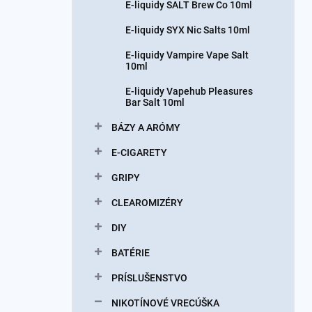
E-liquidy SALT Brew Co 10ml
E-liquidy SYX Nic Salts 10ml
E-liquidy Vampire Vape Salt
10ml
E-liquidy Vapehub Pleasures
Bar Salt 10ml
BÁZY A ARÓMY
E-CIGARETY
GRIPY
CLEAROMIZÉRY
DIY
BATÉRIE
PRÍSLUŠENSTVO
NIKOTÍNOVÉ VRECÚŠKA