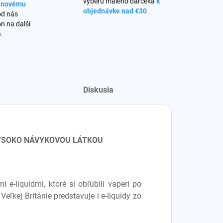
výberu malého darčeka
k
s novému
objednávke nad €30
.
od nás
n na další
o
.
Diskusia
VYSOKO NÁVYKOVOU LÁTKOU
e-liquidmi, ktoré si obľúbili vaperi po
eľkej Británie predstavuje i e-liquidy zo