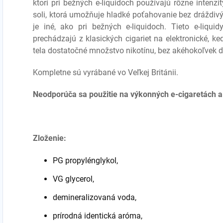
ktorí pri bežných e-liquidoch používajú rôzne intenzi
soli, ktorá umožňuje hladké poťahovanie bez dráždivý
je iné, ako pri bežných e-liquidoch. Tieto e-liquid
prechádzajú z klasických cigariet na elektronické, ke
tela dostatočné množstvo nikotínu, bez akéhokoľvek dr
Kompletne sú vyrábané vo Veľkej Británii.
Neodporúča sa použitie na výkonných e-cigaretách a
Zloženie:
PG propylénglykol,
VG glycerol,
demineralizovaná voda,
prírodná identická aróma,