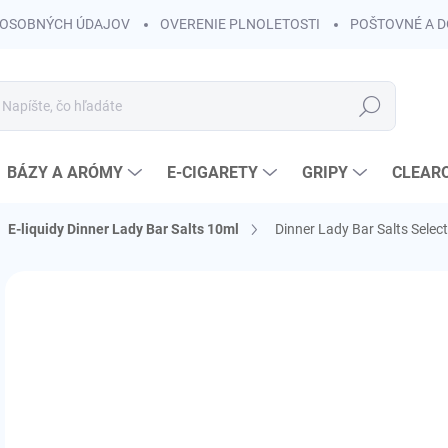
OSOBNÝCH ÚDAJOV
OVERENIE PLNOLETOSTI
POŠTOVNÉ A 
Hľadať
BÁZY A ARÓMY
E-CIGARETY
GRIPY
CLEAR
E-liquidy Dinner Lady Bar Salts 10ml
Dinner Lady Bar Salts Selec
Neohodnotené
Podrobnosti hodnotenia
ZNAČKA:
DINNER
KOLOK A
€7
€6,
Jedn
SK
cena