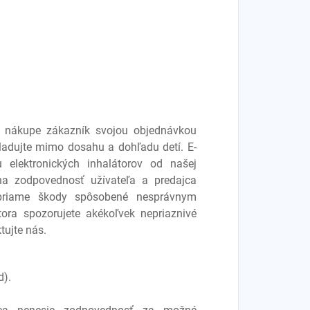
ri nákupe zákazník svojou objednávkou
Skladujte mimo dosahu a dohľadu detí. E-
 elektronických inhalátorov od našej
 na zodpovednosť užívateľa a predajca
priame škody spôsobené nesprávnym
tora spozorujete akékoľvek nepriaznivé
tujte nás.
d).