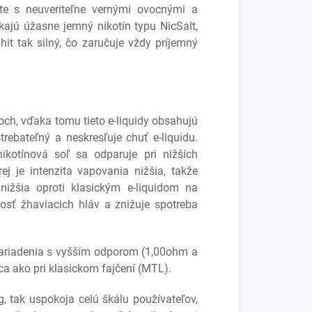
ute s neuveriteľne vernými ovocnými a
kajú úžasne jemný nikotín typu NicSalt,
hit tak silný, čo zaručuje vždy príjemný
toch, vďaka tomu tieto e-liquidy obsahujú
strebateľný a neskresľuje chuť e-liquidu.
ikotínová soľ sa odparuje pri nižších
ej je intenzita vapovania nižšia, takže
 nižšia oproti klasickým e-liquidom na
osť žhaviacich hláv a znižuje spotreba
 zariadenia s vyšším odporom (1,00ohm a
 ako pri klasickom fajčení (MTL).
, tak uspokoja celú škálu používateľov,