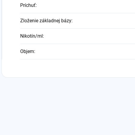
Príchuť
:
Zloženie základnej bázy
:
Nikotín/ml
:
Objem
: