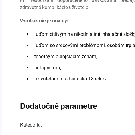
Pri nedodržaní doporučeného dávkovania preda
zdravotné komplikácie užívateľa.
Výrobok nie je určený:
ľuďom citlivým na nikotín a iné inhalačné zložk
ľuďom so srdcovými problémami, osobám trpia
tehotným a dojčiacim ženám,
nefajčiarom,
užívateľom mladším ako 18 rokov.
Dodatočné parametre
Kategória
: