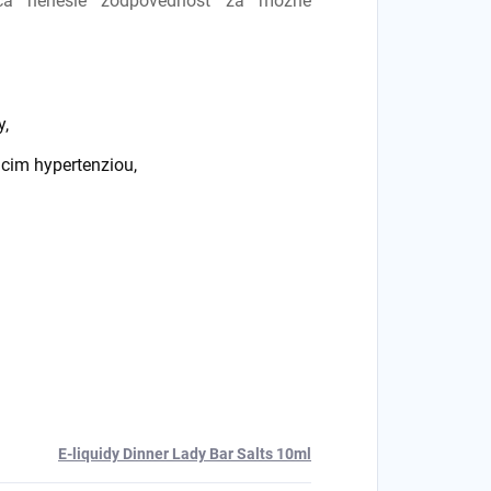
jca nenesie zodpovednosť za možné
y,
cim hypertenziou,
E-liquidy Dinner Lady Bar Salts 10ml