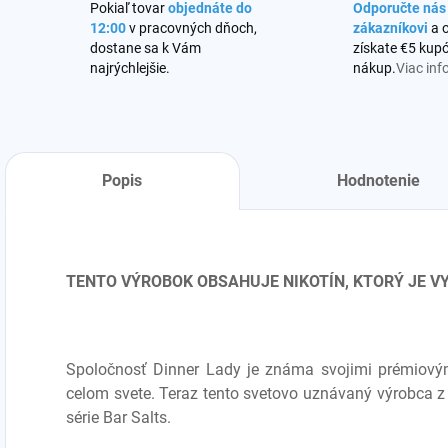
Pokiaľ tovar
objednáte do
Odporučte ná
12:00
v pracovných dňoch,
zákazníkovi
a 
dostane sa k Vám
získate €5 kupó
najrýchlejšie.
nákup.
Viac inf
Popis
Hodnotenie
TENTO VÝROBOK OBSAHUJE NIKOTÍN, KTORÝ JE 
Spoločnosť Dinner Lady je známa svojimi prémiovými 
celom svete. Teraz tento svetovo uznávaný výrobca z V
série Bar Salts.