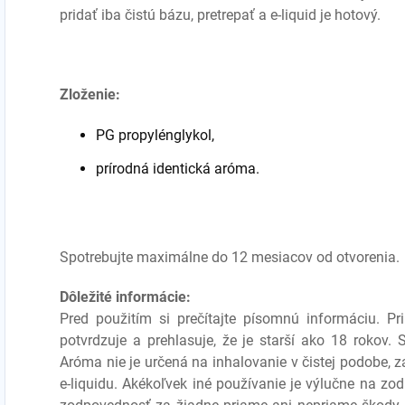
pridať iba čistú bázu, pretrepať a e-liquid je hotový.
Zloženie:
PG propylénglykol,
prírodná identická aróma.
Spotrebujte maximálne do 12 mesiacov od otvorenia.
Dôležité informácie:
Pred použitím si prečítajte písomnú informáciu. P
potvrdzuje a prehlasuje, že je starší ako 18 rokov.
Aróma nie je určená na inhalovanie v čistej podobe, 
e-liquidu. Akékoľvek iné používanie je výlučne na zo