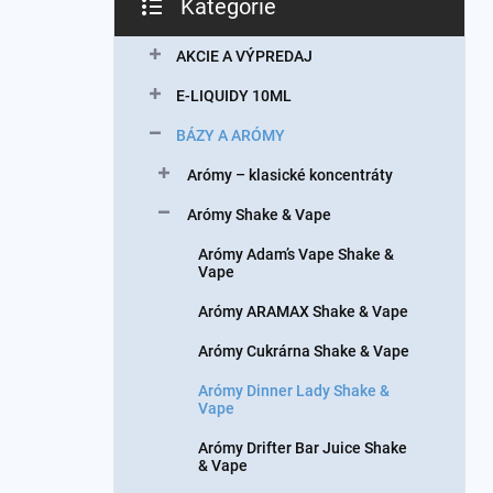
Kategórie
Preskočiť
kategórie
AKCIE A VÝPREDAJ
E-LIQUIDY 10ML
BÁZY A ARÓMY
Arómy – klasické koncentráty
Arómy Shake & Vape
Arómy Adam’s Vape Shake &
Vape
Arómy ARAMAX Shake & Vape
Arómy Cukrárna Shake & Vape
Arómy Dinner Lady Shake &
Vape
Arómy Drifter Bar Juice Shake
& Vape