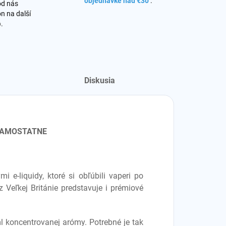
objednávke nad €30
.
od nás
n na další
o
.
Diskusia
 SAMOSTATNE
e-liquidy, ktoré si obľúbili vaperi po
 Veľkej Británie predstavuje i prémiové
 koncentrovanej arómy. Potrebné je tak