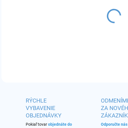
MÔŽ
DO:
12.
Príc
DETA
RÝCHLE
ODMENÍM
VYBAVENIE
ZA NOVÉ
OBJEDNÁVKY
ZÁKAZNÍ
Pokiaľ tovar
objednáte do
Odporučte ná