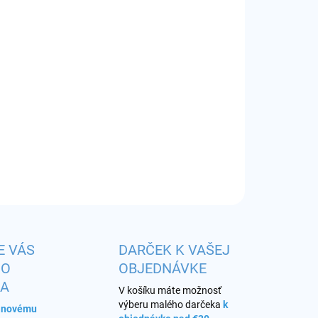
EME DORUČIŤ
8.2026
−
+
Pridať do košíka
huť:
ľadová jahoda
ILNÉ INFORMÁCIE
OPÝTAŤ SA
STRÁŽIŤ
E VÁS
DARČEK K VAŠEJ
HO
OBJEDNÁVKE
KA
V košíku máte možnosť
výberu malého darčeka
k
s novému