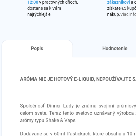
12:00
v pracovných dňoch,
zákazníkovi
a 
dostane sa k Vám
získate €5 kupó
najrýchlejšie.
nákup.
Viac inf
Popis
Hodnotenie
ARÓMA NIE JE HOTOVÝ E-LIQUID, NEPOUŽÍVAJTE
Spoločnosť Dinner Lady je známa svojimi prémiovými 
celom svete. Teraz tento svetovo uznávaný výrobca z
arómy typu Shake & Vape.
Dodávané sú v 60ml fľaštičkách, ktoré obsahujú 10ml