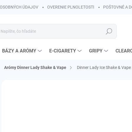
OSOBNÝCH ÚDAJOV
OVERENIE PLNOLETOSTI
POŠTOVNÉ A 
Hľadať
BÁZY A ARÓMY
E-CIGARETY
GRIPY
CLEAR
Arómy Dinner Lady Shake & Vape
Dinner Lady Ice Shake & Vape 
Neohodnotené
Podrobnosti hodnotenia
ZNAČKA:
DINNER
KOLOK A
€
€8,
Jedn
SK
cena