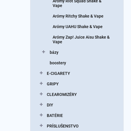
Arómy Riot Squad Shake &
Vape
Arómy Ritchy Shake & Vape
Arómy UAHU Shake & Vape
Arómy Zap! Juice Aisu Shake &
Vape
bázy
boostery
E-CIGARETY
GRIPY
CLEAROMIZÉRY
DIY
BATÉRIE
PRÍSLUŠENSTVO