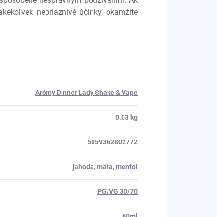
 spôsobené nesprávnym používaním. Ak
 akékoľvek nepriaznivé účinky, okamžite
Arómy Dinner Lady Shake & Vape
0.03 kg
5059362802772
jahoda
,
mäta
,
mentol
PG/VG 30/70
60ml