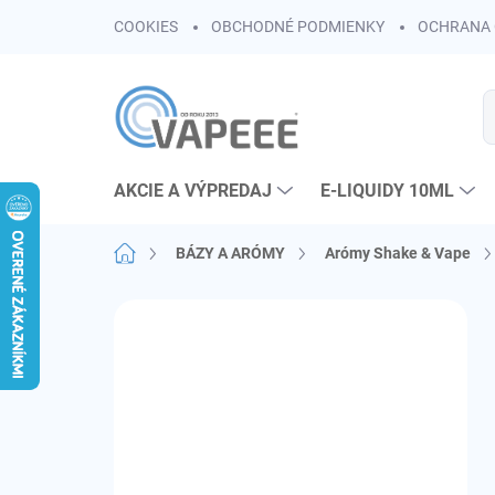
Prejsť
COOKIES
OBCHODNÉ PODMIENKY
OCHRANA 
na
obsah
AKCIE A VÝPREDAJ
E-LIQUIDY 10ML
Domov
BÁZY A ARÓMY
Arómy Shake & Vape
B
o
č
n
ý
p
a
n