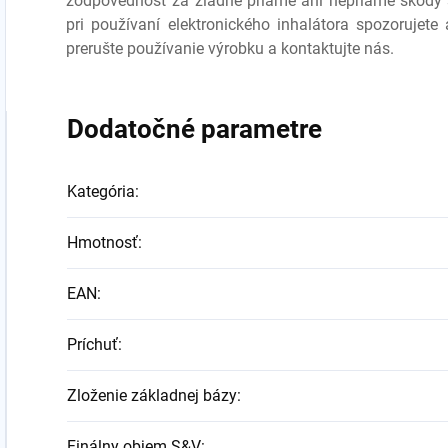
zodpovednosť za žiadne priame ani nepriame škody
pri používaní elektronického inhalátora spozorujete
prerušte používanie výrobku a kontaktujte nás.
Dodatočné parametre
Kategória
:
Hmotnosť
:
EAN
:
Príchuť
:
Zloženie základnej bázy
:
Finálny objem S&V
: