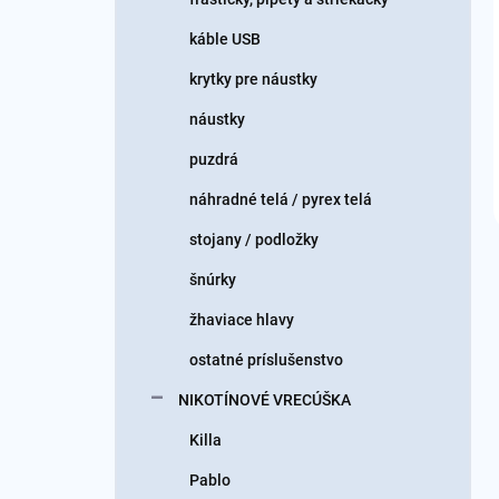
káble USB
krytky pre náustky
náustky
puzdrá
náhradné telá / pyrex telá
stojany / podložky
šnúrky
žhaviace hlavy
ostatné príslušenstvo
NIKOTÍNOVÉ VRECÚŠKA
Killa
Pablo