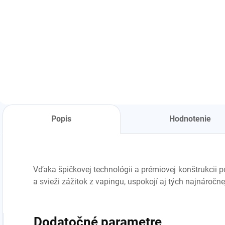
Detail
rôzne farby
Popis
Hodnotenie
Vďaka špičkovej technológii a prémiovej konštrukcii p
a svieži zážitok z vapingu, uspokojí aj tých najnáročne
Dodatočné parametre