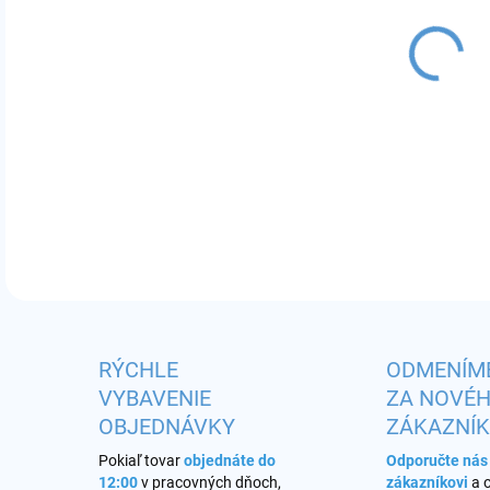
MÔŽ
POD 
DETA
RÝCHLE
ODMENÍM
VYBAVENIE
ZA NOVÉ
OBJEDNÁVKY
ZÁKAZNÍ
Pokiaľ tovar
objednáte do
Odporučte ná
12:00
v pracovných dňoch,
zákazníkovi
a 