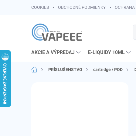
Prejsť
COOKIES
OBCHODNÉ PODMIENKY
OCHRANA 
na
obsah
AKCIE A VÝPREDAJ
E-LIQUIDY 10ML
Domov
PRÍSLUŠENSTVO
cartridge / POD
D
B
o
č
n
ý
p
a
n