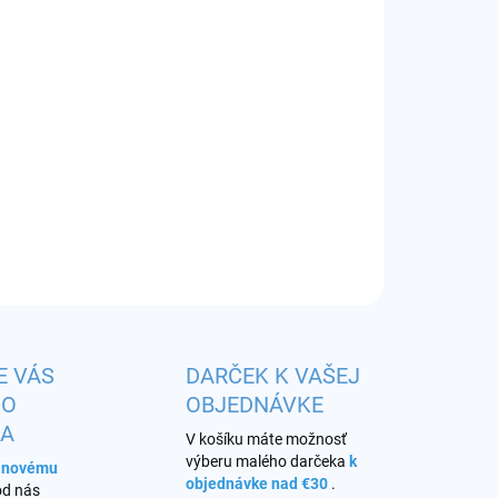
EME DORUČIŤ DO:
11.8.2026
−
+
Pridať do košíka
cartridge 3,0ml + žhaviaca hlava (mesh) 0,80 ohm
ILNÉ INFORMÁCIE
OPÝTAŤ SA
STRÁŽIŤ
E VÁS
DARČEK K VAŠEJ
HO
OBJEDNÁVKE
KA
V košíku máte možnosť
výberu malého darčeka
k
s novému
objednávke nad €30
.
od nás