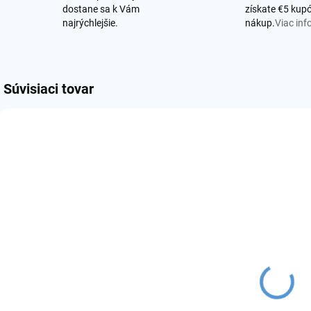
dostane sa k Vám
získate €5 kupó
najrýchlejšie.
nákup.
Viac inf
Súvisiaci tovar
SKLADOM
(1 KS)
DotMod Switch
R Pod
1000mAh
€14