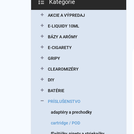
Kategórie
Preskočiť
kategórie
AKCIE A VÝPREDAJ
E-LIQUIDY 10ML
BÁZY A ARÓMY
E-CIGARETY
GRIPY
CLEAROMIZÉRY
DIY
BATÉRIE
PRÍSLUŠENSTVO
adaptéry a prechodky
cartridge / POD
fľaštičky, pipety a striekačky