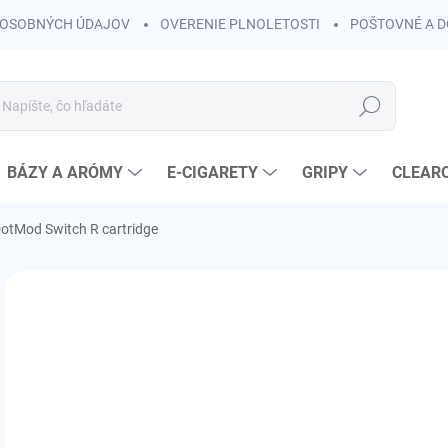
OSOBNÝCH ÚDAJOV
OVERENIE PLNOLETOSTI
POŠTOVNÉ A 
Hľadať
BÁZY A ARÓMY
E-CIGARETY
GRIPY
CLEAR
otMod Switch R cartridge
Neohodnotené
Podrobnosti hodnotenia
ZNAČKA:
DOTMO
€3
€3,
Jedn
SK
cena
VAR