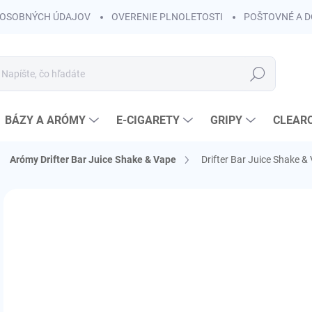
OSOBNÝCH ÚDAJOV
OVERENIE PLNOLETOSTI
POŠTOVNÉ A 
Hľadať
BÁZY A ARÓMY
E-CIGARETY
GRIPY
CLEAR
Arómy Drifter Bar Juice Shake & Vape
Drifter Bar Juice Shake 
Neohodnotené
Podrobnosti hodnotenia
ZNAČKA:
JUICE S
KOLOK A
€
€5,
Jedn
SK
cena