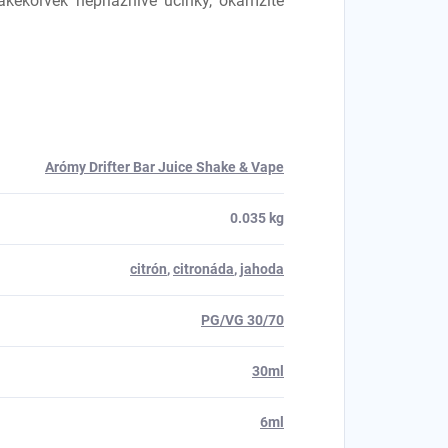
 akékoľvek nepriaznivé účinky, okamžite
Arómy Drifter Bar Juice Shake & Vape
0.035 kg
citrón
,
citronáda
,
jahoda
PG/VG 30/70
30ml
6ml