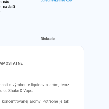
objednávke nad €30
.
od nás
n na další
o
.
Diskusia
 SAMOSTATNE
osti s výrobou e-liquidov a aróm, teraz
Juice Shake & Vape.
 koncentrovanej arómy. Potrebné je tak