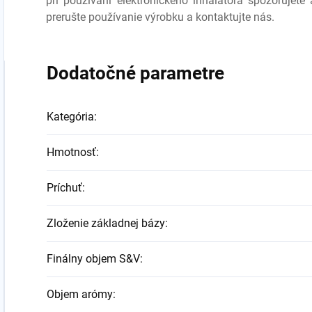
pri používaní elektronického inhalátora spozorujete
prerušte používanie výrobku a kontaktujte nás.
Dodatočné parametre
Kategória
:
Hmotnosť
:
Príchuť
:
Zloženie základnej bázy
:
Finálny objem S&V
:
Objem arómy
: