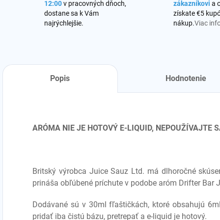
12:00
v pracovných dňoch,
zákazníkovi
a 
dostane sa k Vám
získate €5 kupó
najrýchlejšie.
nákup.
Viac inf
Popis
Hodnotenie
ARÓMA NIE JE HOTOVÝ E-LIQUID, NEPOUŽÍVAJTE
Britský výrobca Juice Sauz Ltd. má dlhoročné skúsen
prináša obľúbené príchute v podobe aróm Drifter Bar 
Dodávané sú v 30ml fľaštičkách, ktoré obsahujú 6ml
pridať iba čistú bázu, pretrepať a e-liquid je hotový.