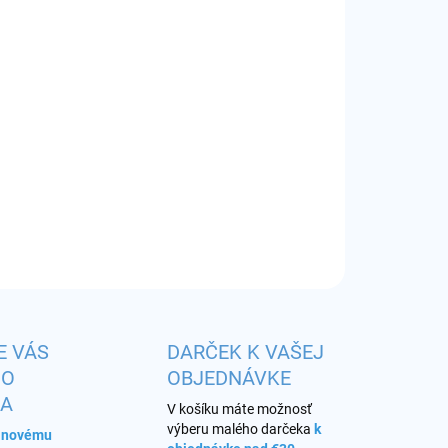
EME DORUČIŤ
8.2026
−
+
Pridať do košíka
huť:
jahodová citronáda
ILNÉ INFORMÁCIE
OPÝTAŤ SA
STRÁŽIŤ
E VÁS
DARČEK K VAŠEJ
HO
OBJEDNÁVKE
KA
V košíku máte možnosť
výberu malého darčeka
k
s novému