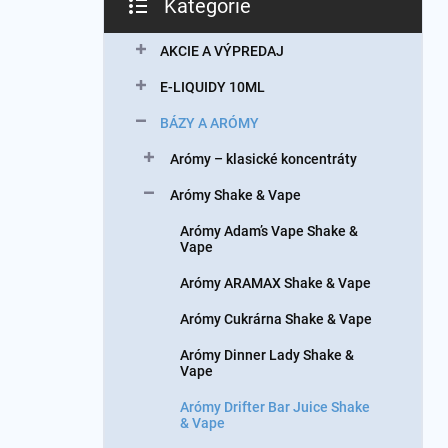
Kategórie
Preskočiť
kategórie
AKCIE A VÝPREDAJ
E-LIQUIDY 10ML
BÁZY A ARÓMY
Arómy – klasické koncentráty
Arómy Shake & Vape
Arómy Adam’s Vape Shake &
Vape
Arómy ARAMAX Shake & Vape
Arómy Cukrárna Shake & Vape
Arómy Dinner Lady Shake &
Vape
Arómy Drifter Bar Juice Shake
& Vape