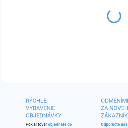
MÔŽ
DO:
11.
Príc
DETA
RÝCHLE
ODMENÍM
VYBAVENIE
ZA NOVÉ
OBJEDNÁVKY
ZÁKAZNÍ
Pokiaľ tovar
objednáte do
Odporučte ná