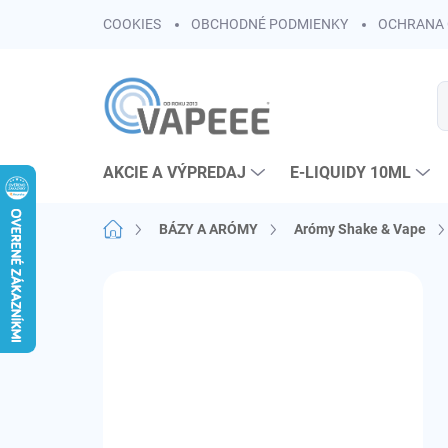
Prejsť
COOKIES
OBCHODNÉ PODMIENKY
OCHRANA 
na
obsah
AKCIE A VÝPREDAJ
E-LIQUIDY 10ML
Domov
BÁZY A ARÓMY
Arómy Shake & Vape
B
o
č
n
ý
p
a
n