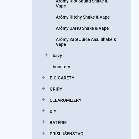
Arómy Riot Squad Shake &
Vape
Arómy Ritchy Shake & Vape
Arómy UAHU Shake & Vape
Arómy Zap! Juice Aisu Shake &
Vape
bázy
boostery
E-CIGARETY
GRIPY
CLEAROMIZÉRY
DIY
BATÉRIE
PRÍSLUŠENSTVO