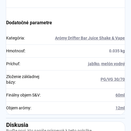
Dodatočné parametre
Kategória
:
Arómy Drifter Bar Juice Shake & Vape
Hmotnosť
:
0.035 kg
Príchuť
:
jablko
,
melón vodný
Zloženie základnej
PG/VG 30/70
bázy
:
Finálny objem S&V
:
60ml
Objem arómy
:
12ml
Diskusia
Buďte prvý, kto napíše príspevok k tejto položke.