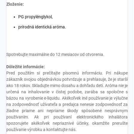
Zloženie:
PG propylénglykol,
prírodná identická aróma.
Spotrebujte maximálne do 12 mesiacov od otvorenia.
Dôležité informácie:
Pred použitím si prečítajte písomnú informáciu. Pri nákupe
zákazník svojou objednávkou potvrdzuje a prehlasuje, že je starší
ako 18 rokov. Skladujte mimo dosahu a dohľadu detí. Aróma nie je
určená na inhalovanie v čistej podobe, zarába sa spoločne s
bázou na vyrobenie e-liquidu. Akékoľvek iné používanie je výlučne
na zodpovednosť užívateľa a predajca nenesie zodpovednosť za
žiadne priame ani nepriame škody spôsobené nesprávnym
používaním. Ak pri používaní elektronického inhalátora
spozorujete akékoľvek nepriaznivé účinky, okamžite prerušte
používanie výrobku a kontaktujte nás.