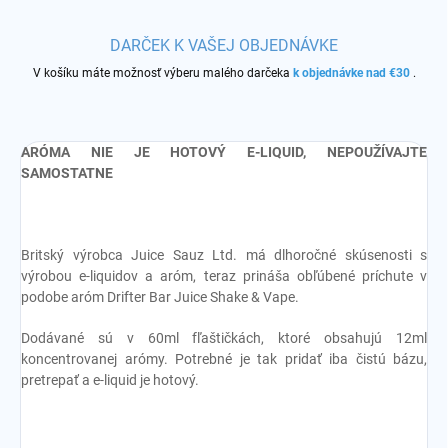
DARČEK K VAŠEJ OBJEDNÁVKE
V košíku máte možnosť výberu malého darčeka
k objednávke nad €30
.
ARÓMA NIE JE HOTOVÝ E-LIQUID, NEPOUŽÍVAJTE
SAMOSTATNE
Britský výrobca Juice Sauz Ltd. má dlhoročné skúsenosti s
výrobou e-liquidov a aróm, teraz prináša obľúbené príchute v
podobe aróm Drifter Bar Juice Shake & Vape.
Dodávané sú v 60ml fľaštičkách, ktoré obsahujú 12ml
koncentrovanej arómy. Potrebné je tak pridať iba čistú bázu,
pretrepať a e-liquid je hotový.