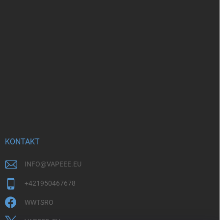
KONTAKT
INFO
@
VAPEEE.EU
+421950467678
WWTSRO