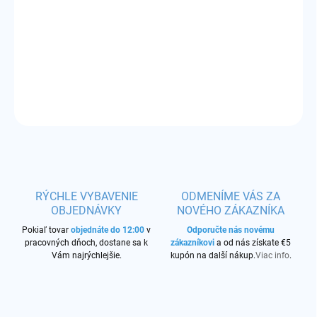
−
+
Pridať do košíka
Príchuť:
vodný melón s jablkom
DETAILNÉ INFORMÁCIE
OPÝTAŤ SA
STRÁŽIŤ
RÝCHLE VYBAVENIE
ODMENÍME VÁS ZA
OBJEDNÁVKY
NOVÉHO ZÁKAZNÍKA
Pokiaľ tovar
objednáte do 12:00
v
Odporučte nás novému
pracovných dňoch, dostane sa k
zákazníkovi
a od nás získate €5
Vám najrýchlejšie.
kupón na další nákup.
Viac info
.