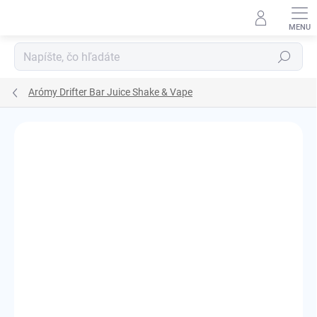
Prejsť
na
obsah
Hľadať
Arómy Drifter Bar Juice Shake & Vape
Podrobnosti hodnotenia
Neohodnotené
ZNAČKA:
JUICE SAUZ LTD.
KOLOK A