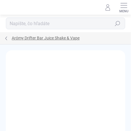
Prejsť
na
obsah
Hľadať
Arómy Drifter Bar Juice Shake & Vape
Podrobnosti hodnotenia
Neohodnotené
ZNAČKA:
JUICE SAUZ LTD.
KOLOK A