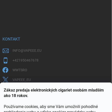
KONTAKT
INFO
@
VAPEEE.EU
+421950467678
WWTSRO
VAPEEE_EU
VAPEEE.EU
Zákaz predaja elektronických cigariet osobám mladším
ako 18 rokov.
Používame cookies, aby sme Vám umožnili pohodlné