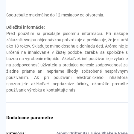
Spotrebujte maximálne do 12 mesiacov od otvorenia.
Dôležité informácie:
Pred použitím si prečítajte písomnú informáciu. Pri nákupe
zákazník svojou objednávkou potvrdzuje a prehlasuje, že je starší
ako 18 rokov. Skladujte mimo dosahu a dohľadu detí. Aróma nie je
určená na inhalovanie v čistej podobe, zarába sa spoločne s
bázou na vyrobenie e-liquidu. Akékoľvek iné používanie je výlučne
na zodpovednosť užívateľa a predajca nenesie zodpovednosť za
žiadne priame ani nepriame škody spôsobené nesprávnym
používaním. Ak pri používaní elektronického inhalátora
spozorujete akékoľvek nepriaznivé účinky, okamžite prerušte
používanie výrobku a kontaktujte nás.
Dodatočné parametre
Kategória
:
Arómy Drifter Bar Juice Shake & Vape