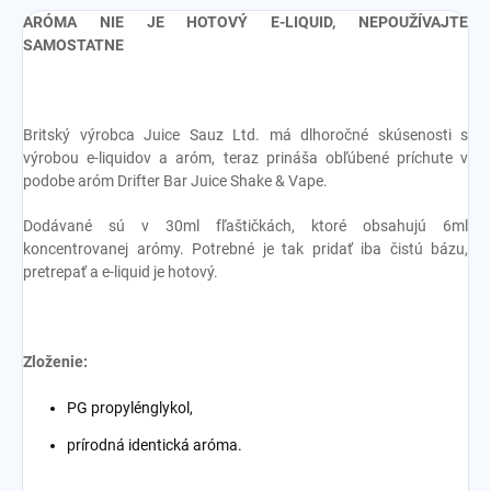
ARÓMA NIE JE HOTOVÝ E-LIQUID, NEPOUŽÍVAJTE
SAMOSTATNE
Britský výrobca Juice Sauz Ltd. má dlhoročné skúsenosti s
výrobou e-liquidov a aróm, teraz prináša obľúbené príchute v
podobe aróm Drifter Bar Juice Shake & Vape.
Dodávané sú v 30ml fľaštičkách, ktoré obsahujú 6ml
koncentrovanej arómy. Potrebné je tak pridať iba čistú bázu,
pretrepať a e-liquid je hotový.
Zloženie:
PG propylénglykol,
prírodná identická aróma.