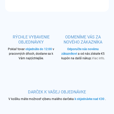
OPÝTAŤ SA
STRÁŽIŤ
RÝCHLE VYBAVENIE
ODMENÍME VÁS ZA
OBJEDNÁVKY
NOVÉHO ZÁKAZNÍKA
Pokiaľ tovar
objednáte do 12:00
v
Odporučte nás novému
pracovných dňoch, dostane sa k
zákazníkovi
a od nás získate €5
Vám najrýchlejšie.
kupón na další nákup.
Viac info
.
DARČEK K VAŠEJ OBJEDNÁVKE
V košíku máte možnosť výberu malého darčeka
k objednávke nad €30
.