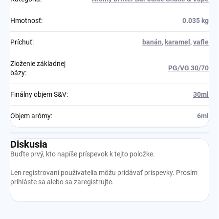
Hmotnosť
:
0.035 kg
Príchuť
:
banán
,
karamel
,
vafle
Zloženie základnej
PG/VG 30/70
bázy
:
Finálny objem S&V
:
30ml
Objem arómy
:
6ml
Diskusia
Buďte prvý, kto napíše príspevok k tejto položke.
Len registrovaní používatelia môžu pridávať príspevky. Prosím
prihláste sa
alebo sa
zaregistrujte
.