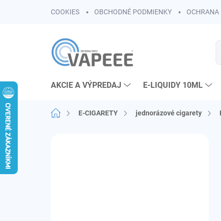
Prejsť
COOKIES
OBCHODNÉ PODMIENKY
OCHRANA 
na
obsah
AKCIE A VÝPREDAJ
E-LIQUIDY 10ML
Domov
E-CIGARETY
jednorázové cigarety
B
o
č
n
ý
p
a
n