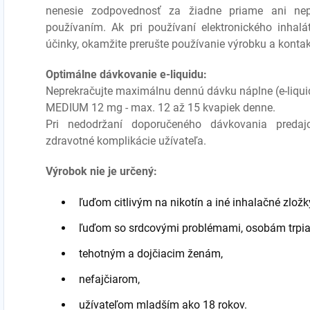
nenesie zodpovednosť za žiadne priame ani ne
používaním. Ak pri používaní elektronického inhalá
účinky, okamžite prerušte používanie výrobku a kontak
Optimálne dávkovanie e-liquidu:
Neprekračujte maximálnu dennú dávku náplne (e-liqui
MEDIUM 12 mg - max. 12 až 15 kvapiek denne.
Pri nedodržaní doporučeného dávkovania preda
zdravotné komplikácie užívateľa.
Výrobok nie je určený:
ľuďom citlivým na nikotín a iné inhalačné zložk
ľuďom so srdcovými problémami, osobám trpia
tehotným a dojčiacim ženám,
nefajčiarom,
užívateľom mladším ako 18 rokov.