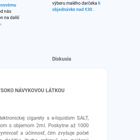
výberu malého darčeka
k
s novému
objednávke nad €30
.
od nás
n na další
o
.
Diskusia
VYSOKO NÁVYKOVOU LÁTKOU
ektronickej cigarety s e-liquidom SALT,
geom s objemom 2ml. Poskytne až 1000
dymivosť a účinnosť, čím zvyšuje počet