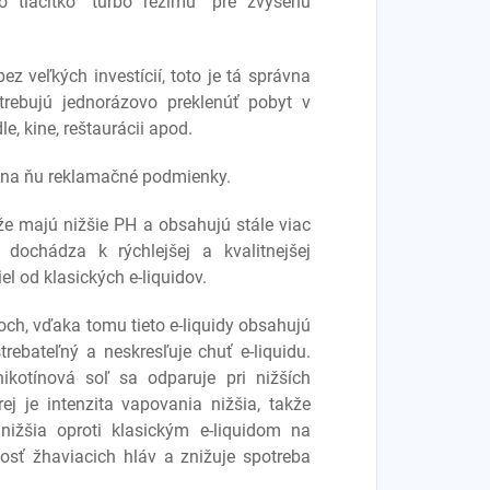
lo tlačítko "turbo režimu" pre zvýšenú
ez veľkých investícií, toto je tá správna
otrebujú jednorázovo preklenúť pobyt v
le, kine, reštaurácii apod.
a na ňu reklamačné podmienky.
 že majú nižšie PH a obsahujú stále viac
dochádza k rýchlejšej a kvalitnejšej
el od klasických e-liquidov.
toch, vďaka tomu tieto e-liquidy obsahujú
strebateľný a neskresľuje chuť e-liquidu.
ikotínová soľ sa odparuje pri nižších
ej je intenzita vapovania nižšia, takže
 nižšia oproti klasickým e-liquidom na
osť žhaviacich hláv a znižuje spotreba