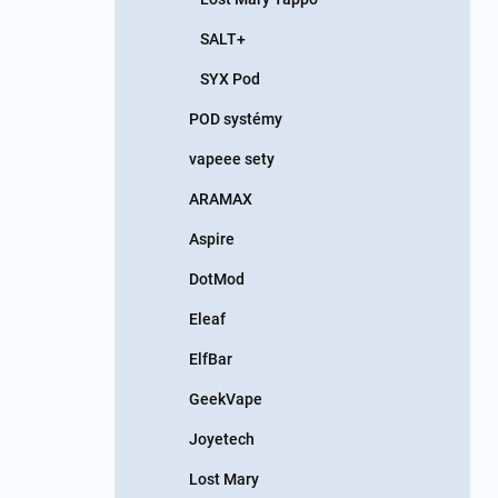
SALT+
SYX Pod
POD systémy
vapeee sety
ARAMAX
Aspire
DotMod
Eleaf
ElfBar
GeekVape
Joyetech
Lost Mary