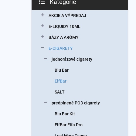
Kategórie
Preskočiť
kategórie
AKCIE A VÝPREDAJ
E-LIQUIDY 10ML
BÁZY A ARÓMY
E-CIGARETY
jednorázové cigarety
Blu Bar
ElfBar
SALT
predplnené POD cigarety
Blu Bar Kit
ElfBar Elfa Pro
Lost Mary Tappo