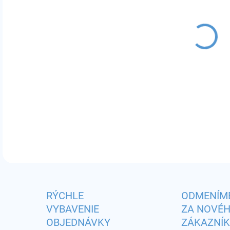
MÔŽ
DO:
10.
Príc
DETA
RÝCHLE
ODMENÍM
VYBAVENIE
ZA NOVÉ
OBJEDNÁVKY
ZÁKAZNÍ