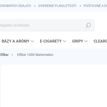
OSOBNÝCH ÚDAJOV
OVERENIE PLNOLETOSTI
POŠTOVNÉ A 
Hľadať
BÁZY A ARÓMY
E-CIGARETY
GRIPY
CLEAR
ElfBar
ElfBar 1000 Watermelon
Neohodnotené
Podrobnosti hodnotenia
ZNAČKA:
ELFBAR
KOLOK A
€8
€6,
Jedn
SK
cena