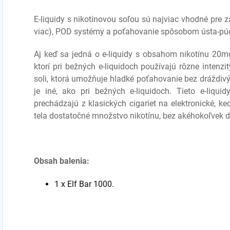
E-liquidy s nikotínovou soľou sú najviac vhodné pre
viac), POD systémy a poťahovanie spôsobom ústa-púca
Aj keď sa jedná o e-liquidy s obsahom nikotínu 20mg
ktorí pri bežných e-liquidoch používajú rôzne intenzi
soli, ktorá umožňuje hladké poťahovanie bez dráždivý
je iné, ako pri bežných e-liquidoch. Tieto e-liquid
prechádzajú z klasických cigariet na elektronické, ke
tela dostatočné množstvo nikotínu, bez akéhokoľvek dr
Obsah balenia:
1 x Elf Bar 1000.