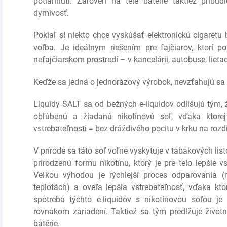
potiahnutí. Zároveň na tele batérie taktiež pribud
dymivosť.
Pokiaľ si niekto chce vyskúšať elektronickú cigaretu b
voľba. Je ideálnym riešením pre fajčiarov, ktorí p
nefajčiarskom prostredí – v kancelárii, autobuse, lietad
Keďže sa jedná o jednorázový výrobok, nevzťahujú s
Liquidy SALT
sa od bežných e-liquidov odlišujú tým,
obľúbenú a žiadanú nikotínovú soľ, vďaka ktorej 
vstrebateľnosti = bez dráždivého pocitu v krku na rozdi
V prírode sa táto soľ voľne vyskytuje v tabakových lis
prirodzenú formu nikotínu, ktorý je pre telo lepšie v
Veľkou výhodou je rýchlejší proces odparovania (n
teplotách) a oveľa lepšia vstrebateľnosť, vďaka ktor
spotreba týchto e-liquidov s nikotínovou soľou je
rovnakom zariadení. Taktiež sa tým predlžuje životn
batérie.