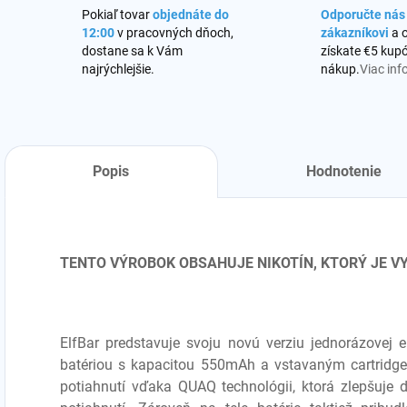
Pokiaľ tovar
objednáte do
Odporučte ná
12:00
v pracovných dňoch,
zákazníkovi
a 
dostane sa k Vám
získate €5 kupó
najrýchlejšie.
nákup.
Viac inf
Popis
Hodnotenie
TENTO VÝROBOK OBSAHUJE NIKOTÍN, KTORÝ JE 
ElfBar predstavuje svoju novú verziu jednorázovej el
batériou s kapacitou 550mAh a vstavaným cartrid
potiahnutí vďaka QUAQ technológii, ktorá zlepšuje 