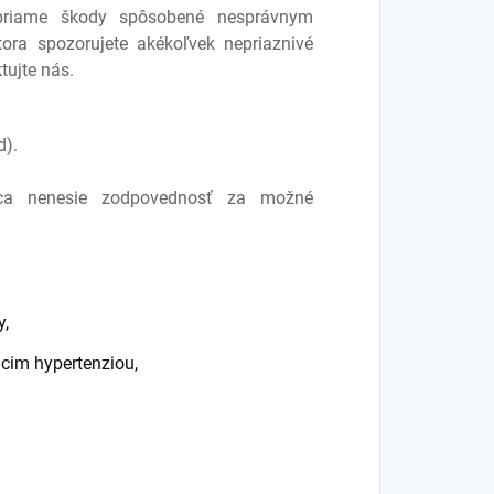
priame škody spôsobené nesprávnym
tora spozorujete akékoľvek nepriaznivé
tujte nás.
d).
jca nenesie zodpovednosť za možné
y,
cim hypertenziou,