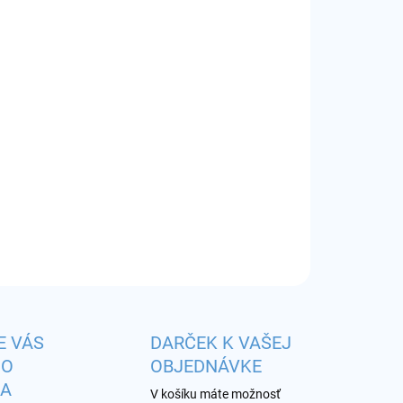
EME DORUČIŤ
8.2026
−
+
Pridať do košíka
huť:
vodný melón
ILNÉ INFORMÁCIE
OPÝTAŤ SA
STRÁŽIŤ
E VÁS
DARČEK K VAŠEJ
HO
OBJEDNÁVKE
KA
V košíku máte možnosť