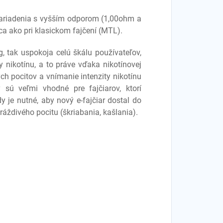
 zariadenia s vyšším odporom (1,00ohm a
 ako pri klasickom fajčení (MTL).
, tak uspokoja celú škálu používateľov,
ty nikotínu, a to práve vďaka nikotínovej
ch pocitov a vnímanie intenzity nikotínu
y sú veľmi vhodné pre fajčiarov, ktorí
dy je nutné, aby nový e-fajčiar dostal do
áždivého pocitu (škriabania, kašlania).