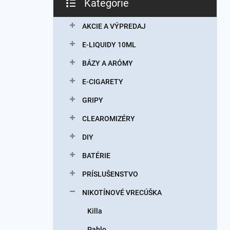
Kategórie
Preskočiť
kategórie
AKCIE A VÝPREDAJ
E-LIQUIDY 10ML
BÁZY A ARÓMY
E-CIGARETY
GRIPY
CLEAROMIZÉRY
DIY
BATÉRIE
PRÍSLUŠENSTVO
NIKOTÍNOVÉ VRECÚŠKA
Killa
Pablo