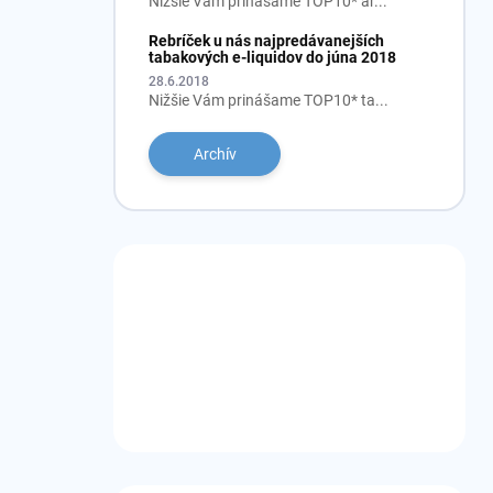
Nižšie Vám prinášame TOP10* ar...
Rebríček u nás najpredávanejších
tabakových e-liquidov do júna 2018
28.6.2018
Nižšie Vám prinášame TOP10* ta...
Archív