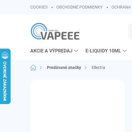
Prejsť
COOKIES
OBCHODNÉ PODMIENKY
OCHRANA 
na
obsah
AKCIE A VÝPREDAJ
E-LIQUIDY 10ML
Domov
Predávané značky
Ellectra
B
o
č
n
ý
p
a
n