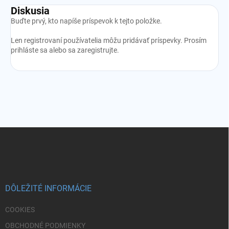
Diskusia
Buďte prvý, kto napíše príspevok k tejto položke.
Len registrovaní používatelia môžu pridávať príspevky. Prosím
prihláste sa
alebo sa
zaregistrujte
.
Z
á
p
ä
t
i
DÔLEŽITÉ INFORMÁCIE
e
COOKIES
OBCHODNÉ PODMIENKY