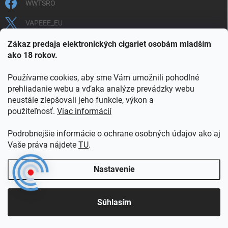
WWTSRO
VAPEEE_EU
VAPEEE.EU
Zákaz predaja elektronických cigariet osobám mladším
ako 18 rokov.
Používame cookies, aby sme Vám umožnili pohodlné
prehliadanie webu a vďaka analýze prevádzky webu
neustále zlepšovali jeho funkcie, výkon a
použiteľnosť.
Viac informácií
COOKIES
OBCHODNÉ PODMIENKY
OCHRANA OSOBNÝCH ÚDAJOV
OVERENIE PLNOLETOSTI
Podrobnejšie informácie o ochrane osobných údajov ako aj
POŠTOVNÉ A DOPRAVA
INFORMAČNÝ LETÁK
Vaše práva nájdete
TU
.
VERNOSTNÝ PROGRAM
KONTAKT
Nastavenie
Copyright 2026
vapeee.eu
. Všetky práva vyhradené.
Súhlasím
Vytvoril Shoptet