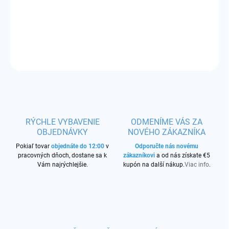
odpor:
1,80 ohm
DETAILNÉ INFORMÁCIE
OPÝTAŤ SA
STRÁŽIŤ
RÝCHLE VYBAVENIE
ODMENÍME VÁS ZA
OBJEDNÁVKY
NOVÉHO ZÁKAZNÍKA
Pokiaľ tovar
objednáte do 12:00
v
Odporučte nás novému
pracovných dňoch, dostane sa k
zákazníkovi
a od nás získate €5
Vám najrýchlejšie.
kupón na další nákup.
Viac info
.