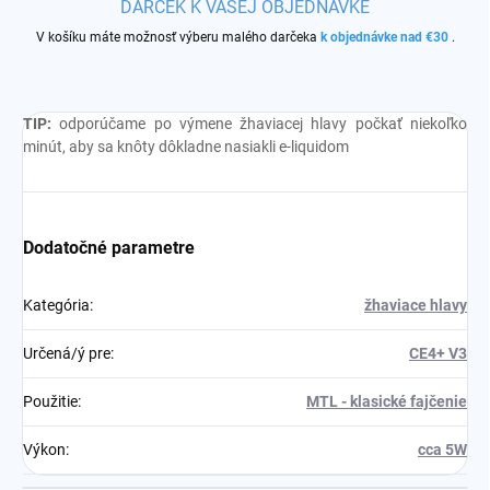
DARČEK K VAŠEJ OBJEDNÁVKE
V košíku máte možnosť výberu malého darčeka
k objednávke nad €30
.
TIP:
odporúčame po výmene žhaviacej hlavy počkať niekoľko
minút, aby sa knôty dôkladne nasiakli e-liquidom
Dodatočné parametre
Kategória
:
žhaviace hlavy
Určená/ý pre
:
CE4+ V3
Použitie
:
MTL - klasické fajčenie
Výkon
:
cca 5W