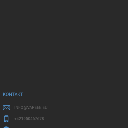
KONTAKT
INFO
@
VAPEEE.EU
+421950467678