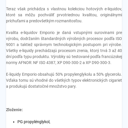
Teraz však prichádza s vlastnou kolekciou hotových e-liquidov,
ktoré sa môžu pochváliť prvotriednou kvalitou, originálnymi
príchuťami a predovšetkým rozmanitosťou.
Kvalita e-liquidov Emporio je daná vstupnými surovinami pre
výrobu, dodržaním štandardných výrobných procesov podľa ISO
9001 a taktiež správnym technologickým postupom pri výrobe.
Všetky e-liquidy prechádzajú procesom zrenia, ktorý trvá 3 až 40
dní podľa typu produktu. Výrobky sú testované podľa francúzskej
normy AFNOR: NF ISO 4387, XP D90-300-2 a XP D90-300-3.
E-liquidy Emporio obsahujú 50% propylenglykolu a 50% glycerolu.
Vďaka tomu sú vhodné do všetkých typov elektronických cigariet
a produkujú dostatočné množstvo pary.
Zloženie:
PG propylénglykol,