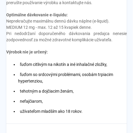
prerušte používanie výrobku a kontaktujte nás.
Optimálne dávkovanie e-liquidu:
Neprekračujte maximálnu dennú dávku náplne (e-liquid).
MEDIUM 12 mg - max. 12 až 15 kvapiek denne.
Pri nedodržaní doporučeného dávkovania predajca nenesie
zodpovednosť za možné zdravotné komplikácie užívateľa.
Výrobok nie je určený:
ľuďom citlivým na nikotín a iné inhalačné zložky,
ľuďom so srdcovými problémami, osobám trpiacim
hypertenziou,
tehotným a dojčiacim ženám,
nefajčiarom,
užívateľom mladším ako 18 rokov.