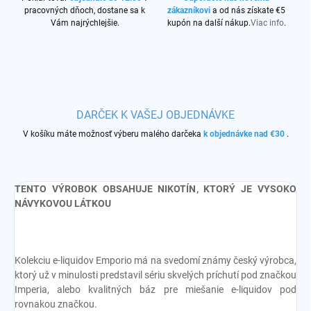
pracovných dňoch, dostane sa k
zákazníkovi
a od nás získate €5
Vám najrýchlejšie.
kupón na další nákup.
Viac info
.
DARČEK K VAŠEJ OBJEDNÁVKE
V košíku máte možnosť výberu malého darčeka
k objednávke nad €30
.
TENTO VÝROBOK OBSAHUJE NIKOTÍN, KTORÝ JE VYSOKO
NÁVYKOVOU LÁTKOU
Kolekciu e-liquidov Emporio má na svedomí známy český výrobca,
ktorý už v minulosti predstavil sériu skvelých príchutí pod značkou
Imperia, alebo kvalitných báz pre miešanie e-liquidov pod
rovnakou značkou.