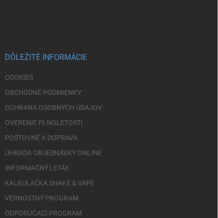
Z
á
p
ä
t
i
DÔLEŽITÉ INFORMÁCIE
e
COOKIES
OBCHODNÉ PODMIENKY
OCHRANA OSOBNÝCH ÚDAJOV
OVERENIE PLNOLETOSTI
POŠTOVNÉ A DOPRAVA
ÚHRADA OBJEDNÁVKY ONLINE
INFORMAČNÝ LETÁK
KALKULAČKA SHAKE & VAPE
VERNOSTNÝ PROGRAM
ODPORÚČACÍ PROGRAM