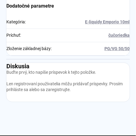
Dodatočné parametre
Kategória
:
E-liquidy Emporio 10ml
Príchuť
:
čučoriedka
Zloženie základnej bázy
:
PG/VG 50/50
Diskusia
Buďte prvý, kto napíše príspevok k tejto položke.
Len registrovaní používatelia môžu pridávať príspevky. Prosím
prihláste sa
alebo sa
zaregistrujte
.