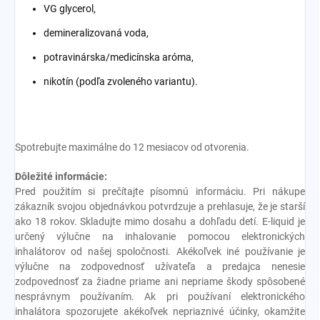
VG glycerol,
demineralizovaná voda,
potravinárska/medicínska aróma,
nikotín (podľa zvoleného variantu).
Spotrebujte maximálne do 12 mesiacov od otvorenia.
Dôležité informácie:
Pred použitím si prečítajte písomnú informáciu. Pri nákupe
zákazník svojou objednávkou potvrdzuje a prehlasuje, že je starší
ako 18 rokov. Skladujte mimo dosahu a dohľadu detí. E-liquid je
určený výlučne na inhalovanie pomocou elektronických
inhalátorov od našej spoločnosti. Akékoľvek iné používanie je
výlučne na zodpovednosť užívateľa a predajca nenesie
zodpovednosť za žiadne priame ani nepriame škody spôsobené
nesprávnym používaním. Ak pri používaní elektronického
inhalátora spozorujete akékoľvek nepriaznivé účinky, okamžite