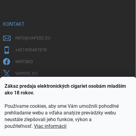
KONTAKT
INFO
@
VAPEEE.EU
+421950467678
WWTSRO
VAPEEE_EU
VAPEEE.EU
Zákaz predaja elektronických cigariet osobám mladším
ako 18 rokov.
Používame cookies, aby sme Vám umožnili pohodlné
prehliadanie webu a vďaka analýze prevádzky webu
neustále zlepšovali jeho funkcie, výkon a
použiteľnosť.
Viac informácií
COOKIES
OBCHODNÉ PODMIENKY
OCHRANA OSOBNÝCH ÚDAJOV
OVERENIE PLNOLETOSTI