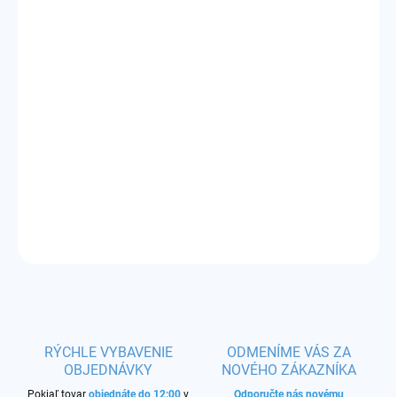
VARIANT
MÔŽEME DORUČIŤ DO:
ZVOĽTE VARIANT
−
+
Pridať do košíka
Príchuť:
lesná čučoriedka - sladké tóny v závere podporuje nepatrná
ovocná kyselosť
DETAILNÉ INFORMÁCIE
OPÝTAŤ SA
STRÁŽIŤ
RÝCHLE VYBAVENIE
ODMENÍME VÁS ZA
OBJEDNÁVKY
NOVÉHO ZÁKAZNÍKA
Pokiaľ tovar
objednáte do 12:00
v
Odporučte nás novému