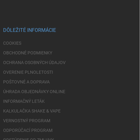
á
p
ä
t
i
DÔLEŽITÉ INFORMÁCIE
e
COOKIES
OBCHODNÉ PODMIENKY
OCHRANA OSOBNÝCH ÚDAJOV
OVERENIE PLNOLETOSTI
POŠTOVNÉ A DOPRAVA
ÚHRADA OBJEDNÁVKY ONLINE
INFORMAČNÝ LETÁK
KALKULAČKA SHAKE & VAPE
VERNOSTNÝ PROGRAM
ODPORÚČACÍ PROGRAM