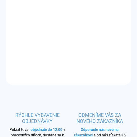
VARIANT
MÔŽEME DORUČIŤ DO:
ZVOĽTE VARIANT
−
+
Pridať do košíka
Príchuť:
tabaková zmes s mentolom
DETAILNÉ INFORMÁCIE
OPÝTAŤ SA
STRÁŽIŤ
RÝCHLE VYBAVENIE
ODMENÍME VÁS ZA
OBJEDNÁVKY
NOVÉHO ZÁKAZNÍKA
Pokiaľ tovar
objednáte do 12:00
v
Odporučte nás novému
pracovných dňoch, dostane sa k
zákazníkovi
a od nás získate €5