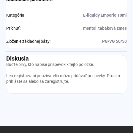
Kategória
:
E-liquidy Emporio 10ml
Príchuť
:
mentol
,
tabaková zmes
Zloženie základnej bázy
:
PG/VG 50/50
Diskusia
Buďte prvý, kto napíše príspevok k tejto položke.
Len registrovaní používatelia môžu pridávať príspevky. Prosím
prihláste sa
alebo sa
zaregistrujte
.
Z