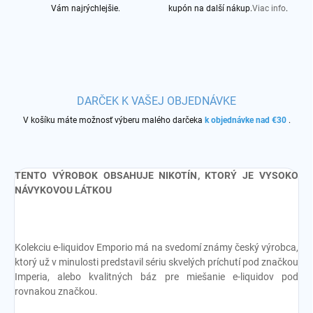
Vám najrýchlejšie.
kupón na další nákup.
Viac info
.
DARČEK K VAŠEJ OBJEDNÁVKE
V košíku máte možnosť výberu malého darčeka
k objednávke nad €30
.
TENTO VÝROBOK OBSAHUJE NIKOTÍN, KTORÝ JE VYSOKO
NÁVYKOVOU LÁTKOU
Kolekciu e-liquidov Emporio má na svedomí známy český výrobca,
ktorý už v minulosti predstavil sériu skvelých príchutí pod značkou
Imperia, alebo kvalitných báz pre miešanie e-liquidov pod
rovnakou značkou.