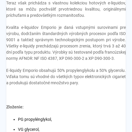
Teraz však prichádza s vlastnou kolekciou hotových e-liquidov,
ktoré sa môžu pochváliť prvotriednou kvalitou, originálnymi
príchuťami a predovšetkým rozmanitosťou.
Kvalita e-liquidov Emporio je daná vstupnými surovinami pre
výrobu, dodržaním štandardných výrobných procesov podľa ISO
9001 a taktiež správnym technologickým postupom pri výrobe.
Všetky e-liquidy prechádzajú procesom zrenia, ktorý trvá 3 až 40
dní podľa typu produktu. Výrobky sú testované podľa francúzskej
normy AFNOR: NF ISO 4387, XP D90-300-2 a XP D90-300-3.
E-liquidy Emporio obsahujú 50% propylenglykolu a 50% glycerolu.
Vďaka tomu sú vhodné do všetkých typov elektronických cigariet
a produkujú dostatočné množstvo pary.
Zloženie:
PG propylénglykol,
VG glycerol,