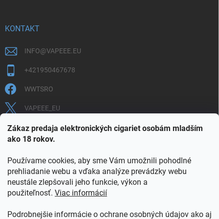
KONTAKT
INFO
@
VAPEEE.EU
+421950467678
WWTSRO
VAPEEE_EU
VAPEEE.EU
Zákaz predaja elektronických cigariet osobám mladším
ako 18 rokov.
Používame cookies, aby sme Vám umožnili pohodlné
prehliadanie webu a vďaka analýze prevádzky webu
neustále zlepšovali jeho funkcie, výkon a
použiteľnosť.
Viac informácií
COOKIES
OBCHODNÉ PODMIENKY
OCHRANA OSOBNÝCH ÚDAJOV
OVERENIE PLNOLETOSTI
Podrobnejšie informácie o ochrane osobných údajov ako aj