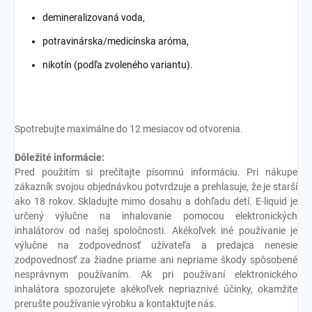
demineralizovaná voda,
potravinárska/medicínska aróma,
nikotín (podľa zvoleného variantu).
Spotrebujte maximálne do 12 mesiacov od otvorenia.
Dôležité informácie:
Pred použitím si prečítajte písomnú informáciu. Pri nákupe
zákazník svojou objednávkou potvrdzuje a prehlasuje, že je starší
ako 18 rokov. Skladujte mimo dosahu a dohľadu detí. E-liquid je
určený výlučne na inhalovanie pomocou elektronických
inhalátorov od našej spoločnosti. Akékoľvek iné používanie je
výlučne na zodpovednosť užívateľa a predajca nenesie
zodpovednosť za žiadne priame ani nepriame škody spôsobené
nesprávnym používaním. Ak pri používaní elektronického
inhalátora spozorujete akékoľvek nepriaznivé účinky, okamžite
prerušte používanie výrobku a kontaktujte nás.