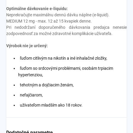
Optimálne dávkovanie e-liquidu:
Neprekračujte maximálnu dennú dávku náplne (e-liquid).
MEDIUM 12 mg - max. 12 až 15 kvapiek denne.
Pri nedodržaní doporučeného dávkovania predajca nenesie
zodpovednosť za možné zdravotné komplikácie užívateľa.
Výrobok nie je určený:
ľuďom citlivým na nikotín a iné inhalačné zložky,
ľuďom so srdcovými problémami, osobám trpiacim
hypertenziou,
tehotným a dojčiacim ženám,
nefajčiarom,
užívateľom mladším ako 18 rokov.
Dodatočné parametre