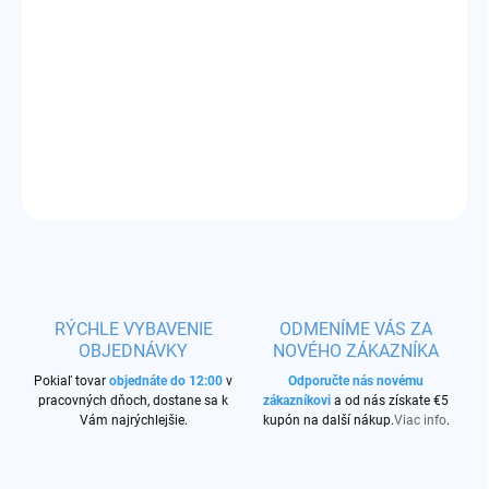
ZVOĽTE VARIANT
−
+
Pridať do košíka
fľaška s uzáverom
OPÝTAŤ SA
STRÁŽIŤ
RÝCHLE VYBAVENIE
ODMENÍME VÁS ZA
OBJEDNÁVKY
NOVÉHO ZÁKAZNÍKA
Pokiaľ tovar
objednáte do 12:00
v
Odporučte nás novému
pracovných dňoch, dostane sa k
zákazníkovi
a od nás získate €5
Vám najrýchlejšie.
kupón na další nákup.
Viac info
.