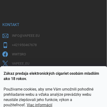
KONTAKT
INFO
@
VAPEEE.EU
+421950467678
WWTSRO
VAPEEE_EU
VAPEEE.EU
Zákaz predaja elektronických cigariet osobám mladším
ako 18 rokov.
Používame cookies, aby sme Vám umožnili pohodlné
prehliadanie webu a vďaka analýze prevádzky webu
neustále zlepšovali jeho funkcie, výkon a
použiteľnosť.
Viac informácií
COOKIES
OBCHODNÉ PODMIENKY