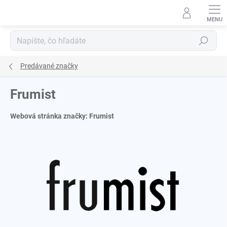
Prejsť
na
obsah
Hľadať
Predávané značky
Frumist
Webová stránka značky:
Frumist