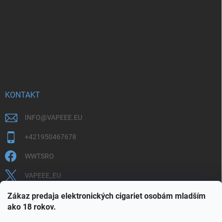
KONTAKT
INFO
@
VAPEEE.EU
+421950467678
WWTSRO
VAPEEE_EU
VAPEEE.EU
Zákaz predaja elektronických cigariet osobám mladším
ako 18 rokov.