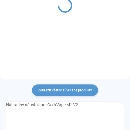
cartridge
€4
€3,90
Detail
Detail
POD cartridge 2,0ml + žhaviaca
hlava 0,80/1,20 ohm
POD cartridge 2,0ml + žhaviaca
hlava 0,80/1,20 ohm
Zobraziť všetky súvisiace produkty
Náhradný náustok pre GeekVape M1 V2...