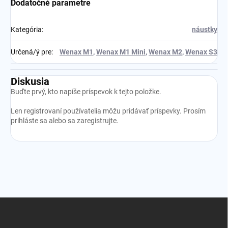
Dodatočné parametre
Kategória
:
náustky
Určená/ý pre
:
Wenax M1
,
Wenax M1 Mini
,
Wenax M2
,
Wenax S3
Diskusia
Buďte prvý, kto napíše príspevok k tejto položke.
Len registrovaní používatelia môžu pridávať príspevky. Prosím
prihláste sa
alebo sa
zaregistrujte
.
Z
á
p