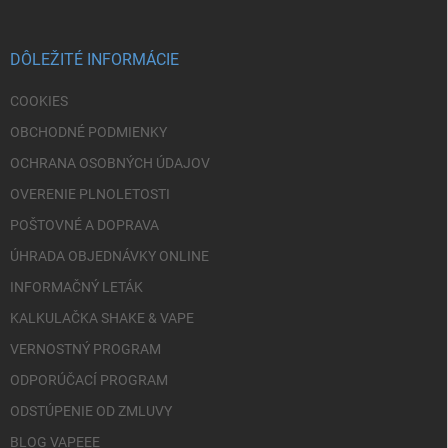
ä
t
i
DÔLEŽITÉ INFORMÁCIE
e
COOKIES
OBCHODNÉ PODMIENKY
OCHRANA OSOBNÝCH ÚDAJOV
OVERENIE PLNOLETOSTI
POŠTOVNÉ A DOPRAVA
ÚHRADA OBJEDNÁVKY ONLINE
INFORMAČNÝ LETÁK
KALKULAČKA SHAKE & VAPE
VERNOSTNÝ PROGRAM
ODPORÚČACÍ PROGRAM
ODSTÚPENIE OD ZMLUVY
BLOG VAPEEE