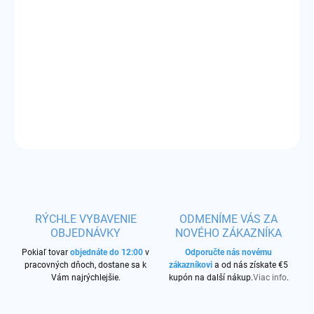
−
+
Pridať do košíka
náustok pre POD catridge
DETAILNÉ INFORMÁCIE
OPÝTAŤ SA
STRÁŽIŤ
RÝCHLE VYBAVENIE
ODMENÍME VÁS ZA
OBJEDNÁVKY
NOVÉHO ZÁKAZNÍKA
Pokiaľ tovar
objednáte do 12:00
v
Odporučte nás novému
pracovných dňoch, dostane sa k
zákazníkovi
a od nás získate €5
Vám najrýchlejšie.
kupón na další nákup.
Viac info
.