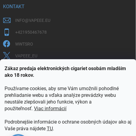
KONTAKT
INFO
@
VAPEEE.EU
+421950467678
WWTSRO
VAPEEE_EU
VAPEEE.EU
Zákaz predaja elektronických cigariet osobám mladším
ako 18 rokov.
Používame cookies, aby sme Vám umožnili pohodlné
prehliadanie webu a vďaka analýze prevádzky webu
neustále zlepšovali jeho funkcie, výkon a
použiteľnosť.
Viac informácií
COOKIES
OBCHODNÉ PODMIENKY
OCHRANA OSOBNÝCH ÚDAJOV
OVERENIE PLNOLETOSTI
Podrobnejšie informácie o ochrane osobných údajov ako aj
POŠTOVNÉ A DOPRAVA
INFORMAČNÝ LETÁK
Vaše práva nájdete
TU
.