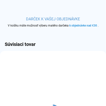
DARČEK K VAŠEJ OBJEDNÁVKE
V košíku máte možnosť výberu malého darčeka
k objednávke nad €30
.
Súvisiaci tovar
SKLADOM
SKLADOM
(17 KS)
(20 KS)
GeekVape S cartridge
GeekVape Wenax M1