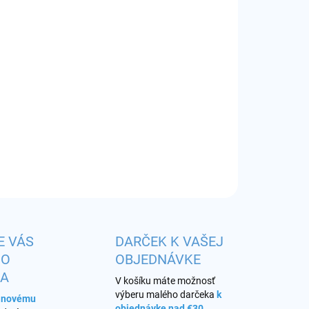
EME DORUČIŤ DO:
ZVOĽTE VARIANT
−
+
Pridať do košíka
r:
0,15/0,40 ohm
ILNÉ INFORMÁCIE
OPÝTAŤ SA
STRÁŽIŤ
E VÁS
DARČEK K VAŠEJ
HO
OBJEDNÁVKE
KA
V košíku máte možnosť
výberu malého darčeka
k
s novému
objednávke nad €30
.