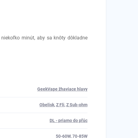
niekoľko minút, aby sa knôty dôkladne
GeekVape žhaviace hlavy
Obelisk
,
Z Fli
,
Z Sub-ohm
DL - priamo do pľúc
50-60W
,
70-85W