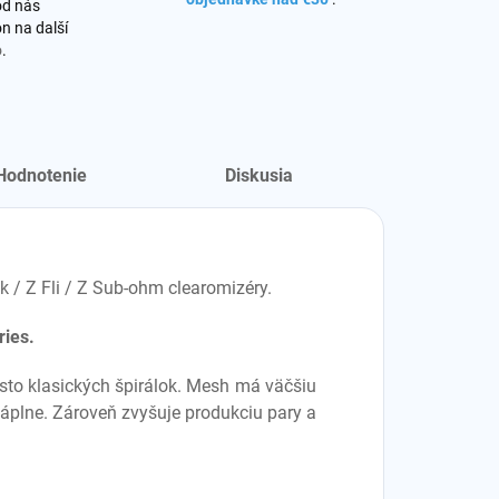
od nás
n na další
o
.
Hodnotenie
Diskusia
 / Z Fli / Z Sub-ohm clearomizéry.
ies.
to klasických špirálok. Mesh má väčšiu
áplne. Zároveň zvyšuje produkciu pary a