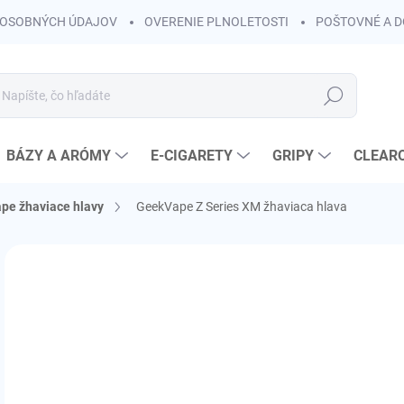
OSOBNÝCH ÚDAJOV
OVERENIE PLNOLETOSTI
POŠTOVNÉ A 
Hľadať
BÁZY A ARÓMY
E-CIGARETY
GRIPY
CLEAR
pe žhaviace hlavy
GeekVape Z Series XM žhaviaca hlava
Neohodnotené
Podrobnosti hodnotenia
ZNAČKA:
GEEKVA
€3
€3,
Jedn
ZVO
cena
VAR