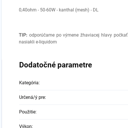
0,40ohm - 50-60W - kanthal (mesh) - DL
TIP:
odporúčame po výmene žhaviacej hlavy počkať 
nasiakli e-liquidom
Dodatočné parametre
Kategória
:
Určená/ý pre
:
Použitie
:
Výkon
: