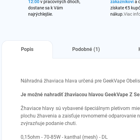
12:00
v pracovných dňoch,
zákazníkovi
a 
dostane sa k Vám
získate €5 kupó
najrýchlejšie.
nákup.
Viac inf
Popis
Podobné (1)
Náhradná žhaviaca hlava určená pre GeekVape Obelisk
Je možné nahradiť žhaviacou hlavou GeekVape Z Ser
Žhaviace hlavy sú vybavené špeciálnym pletivom mies
plochu žhavenia a zaisťuje rovnomerné odparovanie n
zvýrazňuje podanie chuti.
0,15ohm - 70-85W - kanthal (mesh) - DL