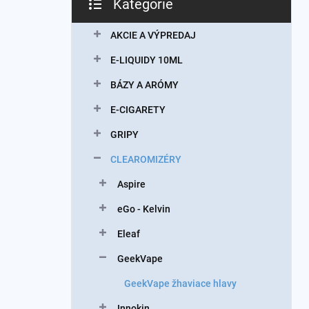
Kategórie
Preskočiť
kategórie
AKCIE A VÝPREDAJ
E-LIQUIDY 10ML
BÁZY A ARÓMY
E-CIGARETY
GRIPY
CLEAROMIZÉRY
Aspire
eGo - Kelvin
Eleaf
GeekVape
GeekVape žhaviace hlavy
Innokin