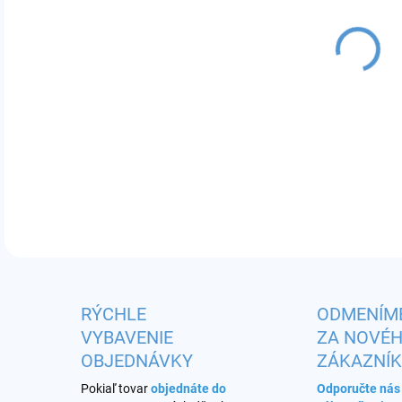
MÔŽ
odpo
DETA
RÝCHLE
ODMENÍM
VYBAVENIE
ZA NOVÉ
OBJEDNÁVKY
ZÁKAZNÍ
Pokiaľ tovar
objednáte do
Odporučte ná