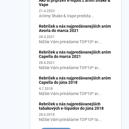
Ako si pripraviť e-liquid z aróm Shake &
Vape
21.4.2023
Arómy Shake & Vape predsta...
Rebríček u nás najpredávanejších aróm
Avoria do marca 2021
28.4.2021
Nižšie Vám prinášame TOP10* ar...
Rebríček u nás najpredávanejších aróm
Capella do marca 2021
28.4.2021
Nižšie Vám prinášame TOP10* ar...
Rebríček u nás najpredávanejších aróm
Capella do júna 2018
4.7.2018
Nižšie Vám prinášame TOP10* ar...
Rebríček u nás najpredávanejších
tabakových e-liquidov do júna 2018
28.6.2018
Nižšie Vám prinášame TOP10* ta...