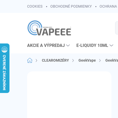
Prejsť
COOKIES
OBCHODNÉ PODMIENKY
OCHRANA 
na
obsah
AKCIE A VÝPREDAJ
E-LIQUIDY 10ML
Domov
CLEAROMIZÉRY
GeekVape
GeekVa
B
o
č
n
ý
p
a
n