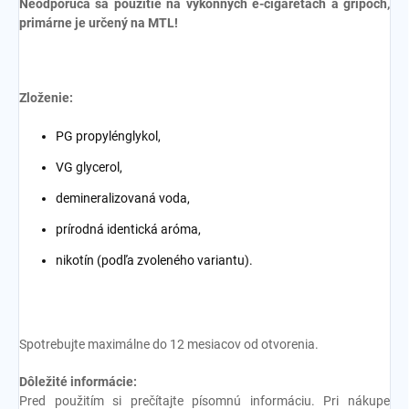
Neodporúča sa použitie na výkonných e-cigaretách a gripoch,
primárne je určený na MTL!
Zloženie:
PG propylénglykol,
VG glycerol,
demineralizovaná voda,
prírodná identická aróma,
nikotín (podľa zvoleného variantu).
Spotrebujte maximálne do 12 mesiacov od otvorenia.
Dôležité informácie:
Pred použitím si prečítajte písomnú informáciu. Pri nákupe