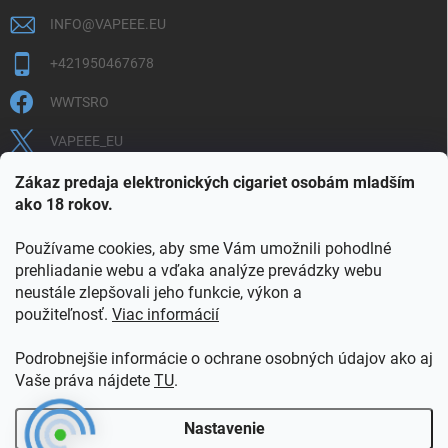
INFO
@
VAPEEE.EU
+421950467678
WWTSRO
VAPEEE_EU
VAPEEE.EU
Zákaz predaja elektronických cigariet osobám mladším
ako 18 rokov.
Používame cookies, aby sme Vám umožnili pohodlné
prehliadanie webu a vďaka analýze prevádzky webu
neustále zlepšovali jeho funkcie, výkon a
použiteľnosť.
Viac informácií
COOKIES
OBCHODNÉ PODMIENKY
OCHRANA OSOBNÝCH ÚDAJOV
OVERENIE PLNOLETOSTI
Podrobnejšie informácie o ochrane osobných údajov ako aj
POŠTOVNÉ A DOPRAVA
INFORMAČNÝ LETÁK
Vaše práva nájdete
TU
.
VERNOSTNÝ PROGRAM
KONTAKT
Nastavenie