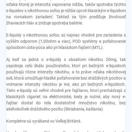
vďaka ktorej je intenzita vapovania nižšia, takže spotreba týchto
e-liquidov s nikotínovou soľou je nižšia oproti klasickým e-liquidom
na rovnakom zariadení. Taktiež sa tým predlžuje životnosť
žhaviacich hláv a znižuje spotreba batérie.
E-liquidy s nikotínovou soľou sú najviac vhodné pre zariadenia s
vyšším odporom (1,00ohm a viac), POD systémy a poťahovanie
spôsobom ústa-púca ako pri klasickom fajčení (MTL).
Aj keď sa jedná o e-liquidy s obsahom nikotínu 20mg, tak
uspokoja celú škálu používateľov, ktorí pri bežných e-liquidoch
používajú rôzne intenzity nikotínu, a to práve vďaka nikotínovej
soli, ktorá umožňuje hladké poťahovanie bez dráždivých pocitov a
vnímanie intenzity nikotínu je iné, ako pri bežných e-liquidoch.
Tieto e-liquidy sú veľmi vhodné pre fajčiarov, ktorí prechádzajú z
klasických cigariet na elektronické, kedy je nutné, aby nový e-
fajčiar dostal do tela dostatočné množstvo nikotínu, bez
akéhokoľvek dráždivého pocitu (škriabania, kašlania).
Kompletne sú vyrábané vo Veľkej Británii.