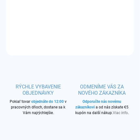
−
+
Pridať do košíka
Príchuť:
jemná tabaková zmes
DETAILNÉ INFORMÁCIE
OPÝTAŤ SA
STRÁŽIŤ
RÝCHLE VYBAVENIE
ODMENÍME VÁS ZA
OBJEDNÁVKY
NOVÉHO ZÁKAZNÍKA
Pokiaľ tovar
objednáte do 12:00
v
Odporučte nás novému
pracovných dňoch, dostane sa k
zákazníkovi
a od nás získate €5
Vám najrýchlejšie.
kupón na další nákup.
Viac info
.