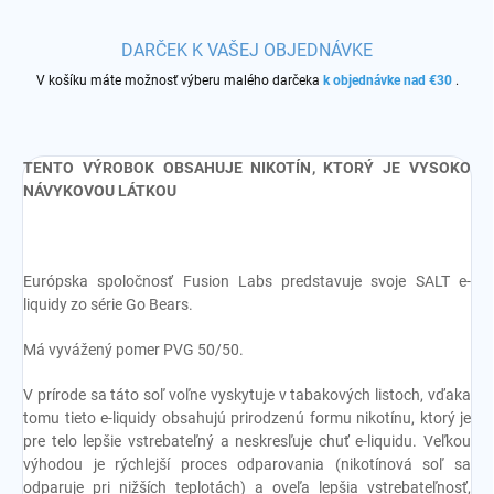
DARČEK K VAŠEJ OBJEDNÁVKE
V košíku máte možnosť výberu malého darčeka
k objednávke nad €30
.
TENTO VÝROBOK OBSAHUJE NIKOTÍN, KTORÝ JE VYSOKO
NÁVYKOVOU LÁTKOU
Európska spoločnosť Fusion Labs predstavuje svoje SALT e-
liquidy zo série Go Bears.
Má vyvážený pomer PVG 50/50.
V prírode sa táto soľ voľne vyskytuje v tabakových listoch, vďaka
tomu tieto e-liquidy obsahujú prirodzenú formu nikotínu, ktorý je
pre telo lepšie vstrebateľný a neskresľuje chuť e-liquidu. Veľkou
výhodou je rýchlejší proces odparovania (nikotínová soľ sa
odparuje pri nižších teplotách) a oveľa lepšia vstrebateľnosť,