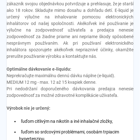
zákazník svojou objednávkou potvrdzuje a prehlasuje, že je starší
ako 18 rokov. Skladujte mimo dosahu a dohľadu detí. E-liquid je
určený výlučne na inhalovanie pomocou elektronických
inhalátorov od našej spoločnosti. Akékoľvek iné používanie je
výlučne na zodpovednosť užívateľa a predajca nenesie
zodpovednosť za žiadne priame ani nepriame škody spôsobené
nesprávnym používaním. Ak pri používaní elektronického
inhalátora spozorujete akékoľvek nepriaznivé účinky, okamžite
prerušte používanie výrobku a kontaktujte nás.
Optimálne dávkovanie e-liquidu:
Neprekračujte maximálnu dennú dávku náplne (e-liquid).
MEDIUM 12 mg - max. 12 až 15 kvapiek denne.
Pri nedodržaní doporučeného dávkovania predajca nenesie
zodpovednosť za možné zdravotné komplikácie užívateľa.
Výrobok nie je určený:
ľuďom citlivým na nikotín a iné inhalačné zložky,
ľuďom so srdcovými problémami, osobám trpiacim
hypertenziou,