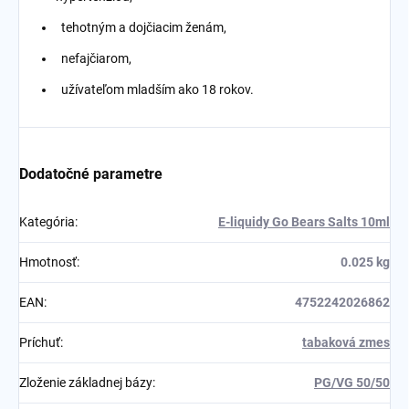
tehotným a dojčiacim ženám,
nefajčiarom,
užívateľom mladším ako 18 rokov.
Dodatočné parametre
Kategória
:
E-liquidy Go Bears Salts 10ml
Hmotnosť
:
0.025 kg
EAN
:
4752242026862
Príchuť
:
tabaková zmes
Zloženie základnej bázy
:
PG/VG 50/50