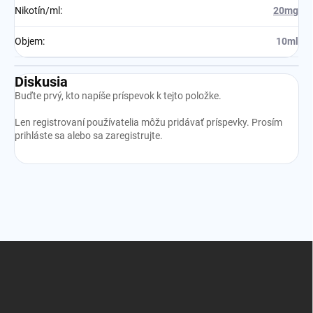
Nikotín/ml
:
20mg
Objem
:
10ml
Diskusia
Buďte prvý, kto napíše príspevok k tejto položke.
Len registrovaní používatelia môžu pridávať príspevky. Prosím
prihláste sa
alebo sa
zaregistrujte
.
Z
á
p
ä
t