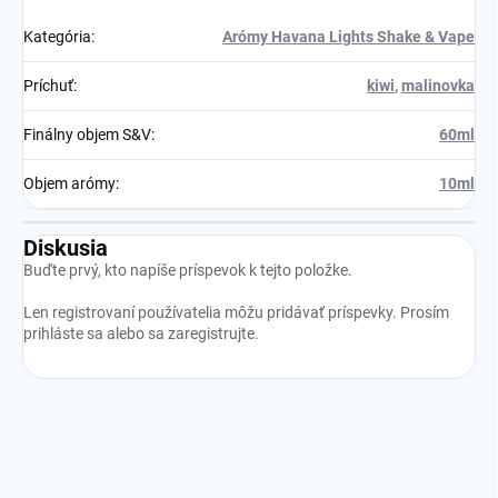
Kategória
:
Arómy Havana Lights Shake & Vape
Príchuť
:
kiwi
,
malinovka
Finálny objem S&V
:
60ml
Objem arómy
:
10ml
Diskusia
Buďte prvý, kto napíše príspevok k tejto položke.
Len registrovaní používatelia môžu pridávať príspevky. Prosím
prihláste sa
alebo sa
zaregistrujte
.