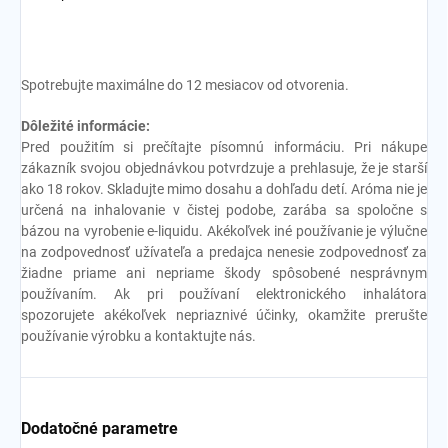
Spotrebujte maximálne do 12 mesiacov od otvorenia.
Dôležité informácie:
Pred použitím si prečítajte písomnú informáciu. Pri nákupe
zákazník svojou objednávkou potvrdzuje a prehlasuje, že je starší
ako 18 rokov. Skladujte mimo dosahu a dohľadu detí. Aróma nie je
určená na inhalovanie v čistej podobe, zarába sa spoločne s
bázou na vyrobenie e-liquidu. Akékoľvek iné používanie je výlučne
na zodpovednosť užívateľa a predajca nenesie zodpovednosť za
žiadne priame ani nepriame škody spôsobené nesprávnym
používaním. Ak pri používaní elektronického inhalátora
spozorujete akékoľvek nepriaznivé účinky, okamžite prerušte
používanie výrobku a kontaktujte nás.
Dodatočné parametre