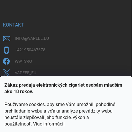
KONTAKT
INFO
@
VAPEEE.EU
+421950467678
WWTSRO
VAPEEE_EU
VAPEEE.EU
Zákaz predaja elektronických cigariet osobám mladším
ako 18 rokov.
Používame cookies, aby sme Vám umožnili pohodlné
prehliadanie webu a vďaka analýze prevádzky webu
neustále zlepšovali jeho funkcie, výkon a
použiteľnosť.
Viac informácií
COOKIES
OBCHODNÉ PODMIENKY