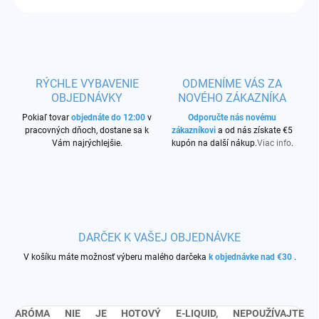
RÝCHLE VYBAVENIE
ODMENÍME VÁS ZA
OBJEDNÁVKY
NOVÉHO ZÁKAZNÍKA
Pokiaľ tovar
objednáte do 12:00
v
Odporučte nás novému
pracovných dňoch, dostane sa k
zákazníkovi
a od nás získate €5
Vám najrýchlejšie.
kupón na další nákup.
Viac info
.
DARČEK K VAŠEJ OBJEDNÁVKE
V košíku máte možnosť výberu malého darčeka
k objednávke nad €30
.
ARÓMA NIE JE HOTOVÝ E-LIQUID, NEPOUŽÍVAJTE