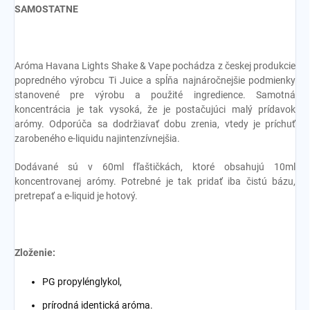
SAMOSTATNE
Aróma Havana Lights Shake & Vape pochádza z českej produkcie
popredného výrobcu Ti Juice a spĺňa najnáročnejšie podmienky
stanovené pre výrobu a použité ingredience. Samotná
koncentrácia je tak vysoká, že je postačujúci malý prídavok
arómy. Odporúča sa dodržiavať dobu zrenia, vtedy je príchuť
zarobeného e-liquidu najintenzívnejšia.
Dodávané sú v 60ml fľaštičkách, ktoré obsahujú 10ml
koncentrovanej arómy. Potrebné je tak pridať iba čistú bázu,
pretrepať a e-liquid je hotový.
Zloženie:
PG propylénglykol,
prírodná identická aróma.