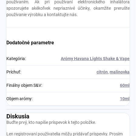
používaním. Ak pri používaní elektronického inhalátora
spozorujete akékoľvek nepriaznivé účinky, okamžite prerušte
používanie výrobku a kontaktujte nás.
Dodatočné parametre
Kategória
:
Arómy Havana Lights Shake & Vape
Príchuť
:
citrón
,
malinovka
Finálny objem S&V
:
60ml
Objem arómy
:
10ml
Diskusia
Buďte prvý, kto napíše príspevok k tejto položke.
Len registrovaní používatelia môžu pridávať príspevky. Prosím