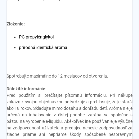
Zloženie:
PG propylénglykol,
prírodná identická aróma.
Spotrebujte maximálne do 12 mesiacov od otvorenia.
Dôležité informácie:
Pred použitím si prečítajte písomnú informáciu. Pri nákupe
zákazník svojou objednávkou potvrdzuje a prehlasuje, že je starší
ako 18 rokov. Skladujte mimo dosahu a dohľadu detí. Aróma nie je
určená na inhalovanie v čistej podobe, zarába sa spoločne s
bázou na vyrobenie e-liquidu. Akékoľvek iné používanie je výlučne
na zodpovednosť užívateľa a predajca nenesie zodpovednosť za
žiadne priame ani nepriame škody spôsobené nesprávnym