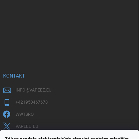
KONTAKT
INFO
@
VAPEEE.EU
+421950467678
WWTSRO
VAPEEE_EU
VAPEEE.EU