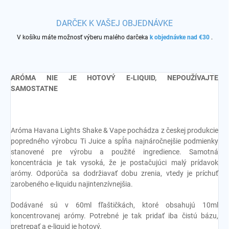
DARČEK K VAŠEJ OBJEDNÁVKE
V košíku máte možnosť výberu malého darčeka
k objednávke nad €30
.
ARÓMA NIE JE HOTOVÝ E-LIQUID, NEPOUŽÍVAJTE
SAMOSTATNE
Aróma Havana Lights Shake & Vape pochádza z českej produkcie
popredného výrobcu Ti Juice a spĺňa najnáročnejšie podmienky
stanovené pre výrobu a použité ingredience. Samotná
koncentrácia je tak vysoká, že je postačujúci malý prídavok
arómy. Odporúča sa dodržiavať dobu zrenia, vtedy je príchuť
zarobeného e-liquidu najintenzívnejšia.
Dodávané sú v 60ml fľaštičkách, ktoré obsahujú 10ml
koncentrovanej arómy. Potrebné je tak pridať iba čistú bázu,
pretrepať a e-liquid je hotový.