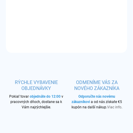
−
+
Pridať do košíka
Príchuť:
osviežujúca malinovka z citrónu
DETAILNÉ INFORMÁCIE
OPÝTAŤ SA
STRÁŽIŤ
RÝCHLE VYBAVENIE
ODMENÍME VÁS ZA
OBJEDNÁVKY
NOVÉHO ZÁKAZNÍKA
Pokiaľ tovar
objednáte do 12:00
v
Odporučte nás novému
pracovných dňoch, dostane sa k
zákazníkovi
a od nás získate €5
Vám najrýchlejšie.
kupón na další nákup.
Viac info
.