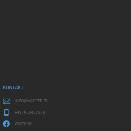
KONTAKT
INFO
@
VAPEEE.EU
+421950467678
WWTSRO