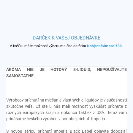
DARČEK K VAŠEJ OBJEDNÁVKE
V košíku máte možnosť výberu malého darčeka
k objednávke nad €30
.
ARÓMA NIE JE HOTOVÝ E-LIQUID, NEPOUŽÍVAJTE
SAMOSTATNE
Výrobcov príchutí na miešanie vlastných e-liquidov je v súčasnosti
skutočne veľa. Už ste u nás mali možnosť vyskúšať príchute z
rôznych európskych krajín a dokonca taktiež z USA. Teraz vám
prinášame českého výrobcu v podobe príchutí Imperia.
S novou sériou príchutí Imperia Black Label objavíte doposiaľ