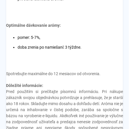
Optimálne dávkovanie arómy:
pomer: 5-7%,
doba zrenia po namiešaní: 3 týždne.
Spotrebujte maximálne do 12 mesiacov od otvorenia.
Dôležité informácie:
Pred použitím si prečítajte písomnú informáciu. Pri nákupe
zákazník svojou objednávkou potvrdzuje a prehlasuje, že je starší
ako 18 rokov. Skladujte mimo dosahu a dohľadu detí. Aróma nie je
určená na inhalovanie v čistej podobe, zarába sa spoločne s
bázou na vyrobenie e-liquidu. Akékoľvek iné používanie je výlučne
na zodpovednosť užívateľa a predajca nenesie zodpovednosť za
žiadne priame ani nepriame škody spôsobené nesprávnym