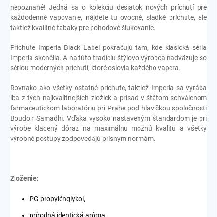
nepoznané! Jedná sa o kolekciu desiatok nových príchutí pre
každodenné vapovanie, nájdete tu ovocné, sladké príchute, ale
taktiež kvalitné tabaky pre pohodové šlukovanie.
Príchute Imperia Black Label pokračujú tam, kde klasická séria
Imperia skončila. A na túto tradíciu štýlovo výrobca nadväzuje so
sériou moderných príchutí, ktoré oslovia každého vapera.
Rovnako ako všetky ostatné príchute, taktiež Imperia sa vyrába
iba z tých najkvalitnejších zložiek a prísad v štátom schválenom
farmaceutickom laboratóriu pri Prahe pod hlavičkou spoločnosti
Boudoir Samadhi. Vďaka vysoko nastaveným štandardom je pri
výrobe kladený dôraz na maximálnu možnú kvalitu a všetky
výrobné postupy zodpovedajú prísnym normám.
Zloženie:
PG propylénglykol,
prírodná identická aróma.