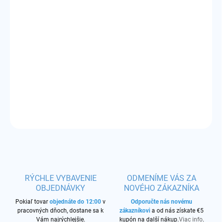
DORUČIŤ DO:
11.8.2026
−
+
Pridať do košíka
Príchuť:
francúzska vanilka
DETAILNÉ INFORMÁCIE
OPÝTAŤ SA
STRÁŽIŤ
RÝCHLE VYBAVENIE
ODMENÍME VÁS ZA
OBJEDNÁVKY
NOVÉHO ZÁKAZNÍKA
Pokiaľ tovar
objednáte do 12:00
v
Odporučte nás novému
pracovných dňoch, dostane sa k
zákazníkovi
a od nás získate €5
Vám najrýchlejšie.
kupón na další nákup.
Viac info
.