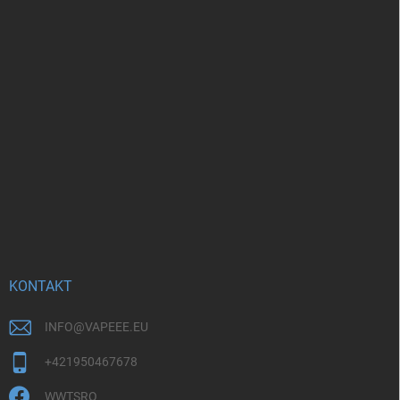
KONTAKT
INFO
@
VAPEEE.EU
+421950467678
WWTSRO