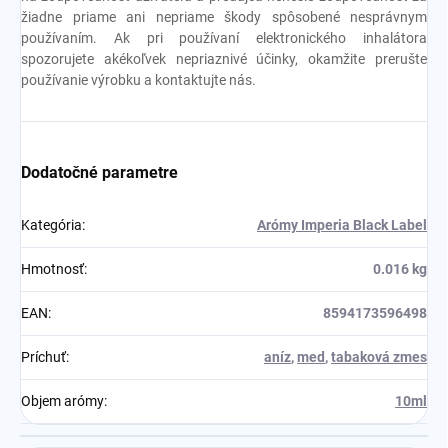
žiadne priame ani nepriame škody spôsobené nesprávnym
používaním. Ak pri používaní elektronického inhalátora
spozorujete akékoľvek nepriaznivé účinky, okamžite prerušte
používanie výrobku a kontaktujte nás.
Dodatočné parametre
Kategória
:
Arómy Imperia Black Label
Hmotnosť
:
0.016 kg
EAN
:
8594173596498
Príchuť
:
aníz
,
med
,
tabaková zmes
Objem arómy
:
10ml