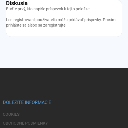
Diskusia
Buďte prvý, kto napíše príspevok k tejto položke.
Len registrovaní používatelia môžu pridávať príspevky. Prosím
prihláste sa
alebo sa
zaregistrujte
.
Z
á
p
ä
t
i
DÔLEŽITÉ INFORMÁCIE
e
COOKIES
OBCHODNÉ PODMIENKY