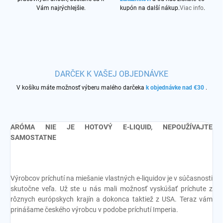
Vám najrýchlejšie.
kupón na další nákup.
Viac info
.
DARČEK K VAŠEJ OBJEDNÁVKE
V košíku máte možnosť výberu malého darčeka
k objednávke nad €30
.
ARÓMA NIE JE HOTOVÝ E-LIQUID, NEPOUŽÍVAJTE
SAMOSTATNE
Výrobcov príchutí na miešanie vlastných e-liquidov je v súčasnosti
skutočne veľa. Už ste u nás mali možnosť vyskúšať príchute z
rôznych európskych krajín a dokonca taktiež z USA. Teraz vám
prinášame českého výrobcu v podobe príchutí Imperia.