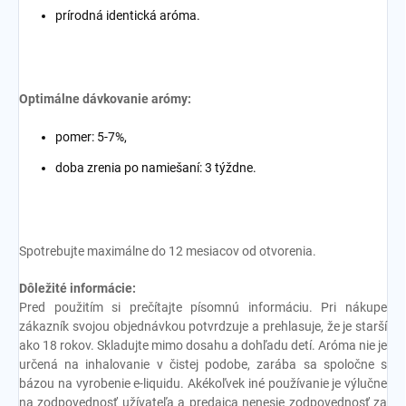
prírodná identická aróma.
Optimálne dávkovanie arómy:
pomer: 5-7%,
doba zrenia po namiešaní: 3 týždne.
Spotrebujte maximálne do 12 mesiacov od otvorenia.
Dôležité informácie:
Pred použitím si prečítajte písomnú informáciu. Pri nákupe
zákazník svojou objednávkou potvrdzuje a prehlasuje, že je starší
ako 18 rokov. Skladujte mimo dosahu a dohľadu detí. Aróma nie je
určená na inhalovanie v čistej podobe, zarába sa spoločne s
bázou na vyrobenie e-liquidu. Akékoľvek iné používanie je výlučne
na zodpovednosť užívateľa a predajca nenesie zodpovednosť za