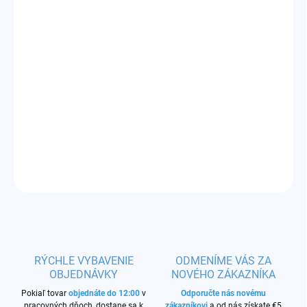
DORUČIŤ DO:
12.8.2026
−
+
Pridať do košíka
Príchuť:
korenená tabaková zmes s medovými tónmi a
nádychom anízu
DETAILNÉ INFORMÁCIE
OPÝTAŤ SA
STRÁŽIŤ
RÝCHLE VYBAVENIE
ODMENÍME VÁS ZA
OBJEDNÁVKY
NOVÉHO ZÁKAZNÍKA
Pokiaľ tovar
objednáte do 12:00
v
Odporučte nás novému
pracovných dňoch, dostane sa k
zákazníkovi
a od nás získate €5