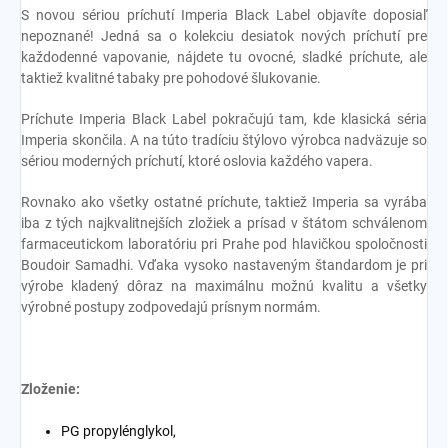
S novou sériou príchutí Imperia Black Label objavíte doposiaľ
nepoznané! Jedná sa o kolekciu desiatok nových príchutí pre
každodenné vapovanie, nájdete tu ovocné, sladké príchute, ale
taktiež kvalitné tabaky pre pohodové šlukovanie.
Príchute Imperia Black Label pokračujú tam, kde klasická séria
Imperia skončila. A na túto tradíciu štýlovo výrobca nadväzuje so
sériou moderných príchutí, ktoré oslovia každého vapera.
Rovnako ako všetky ostatné príchute, taktiež Imperia sa vyrába
iba z tých najkvalitnejších zložiek a prísad v štátom schválenom
farmaceutickom laboratóriu pri Prahe pod hlavičkou spoločnosti
Boudoir Samadhi. Vďaka vysoko nastaveným štandardom je pri
výrobe kladený dôraz na maximálnu možnú kvalitu a všetky
výrobné postupy zodpovedajú prísnym normám.
Zloženie:
PG propylénglykol,