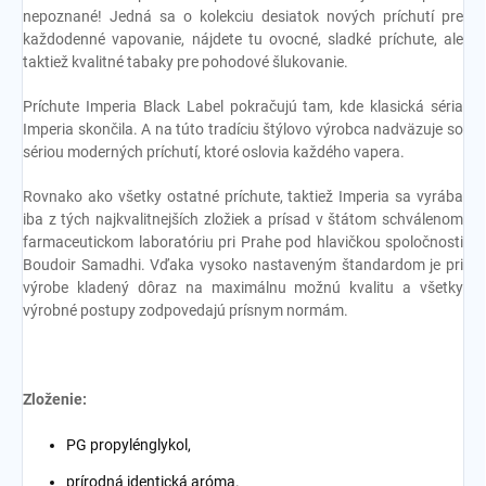
nepoznané! Jedná sa o kolekciu desiatok nových príchutí pre
každodenné vapovanie, nájdete tu ovocné, sladké príchute, ale
taktiež kvalitné tabaky pre pohodové šlukovanie.
Príchute Imperia Black Label pokračujú tam, kde klasická séria
Imperia skončila. A na túto tradíciu štýlovo výrobca nadväzuje so
sériou moderných príchutí, ktoré oslovia každého vapera.
Rovnako ako všetky ostatné príchute, taktiež Imperia sa vyrába
iba z tých najkvalitnejších zložiek a prísad v štátom schválenom
farmaceutickom laboratóriu pri Prahe pod hlavičkou spoločnosti
Boudoir Samadhi. Vďaka vysoko nastaveným štandardom je pri
výrobe kladený dôraz na maximálnu možnú kvalitu a všetky
výrobné postupy zodpovedajú prísnym normám.
Zloženie:
PG propylénglykol,
prírodná identická aróma.