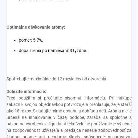
Optimálne dávkovanie arómy:
pomer: 5-7%,
doba zrenia po namiešaní: 3 týždne.
Spotrebujte maximálne do 12 mesiacov od otvorenia.
Dôležité informácie:
Pred použitím si prečítajte písomnú informáciu. Pri nákupe
zákazník svojou objednávkou potvrdzuje a prehlasuje, že je starší
ako 18 rokov. Skladujte mimo dosahu a dohľadu detí. Aróma nie je
určená na inhalovanie v čistej podobe, zarába sa spoločne s
bázou na vyrobenie e-liquidu. Akékoľvek iné používanie je výlučne
na zodpovednosť užívateľa a predajca nenesie zodpovednosť za
žiadne priame ani nepriame škody spôsobené nesprávnym