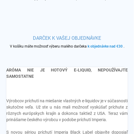
DARČEK K VAŠEJ OBJEDNÁVKE
V košíku máte možnosť výberu malého darčeka
k objednávke nad €30
.
ARÓMA NIE JE HOTOVÝ E-LIQUID, NEPOUŽÍVAJTE
SAMOSTATNE
Výrobcov príchutí na miešanie vlastných e-liquidov je v súčasnosti
skutočne veľa. Už ste u nás mali možnosť vyskúšať príchute z
rôznych európskych krajín a dokonca taktiež z USA. Teraz vám
prinášame českého výrobcu v podobe príchutí Imperia.
S novou sériou príchutí Imperia Black Label objavíte doposiaľ