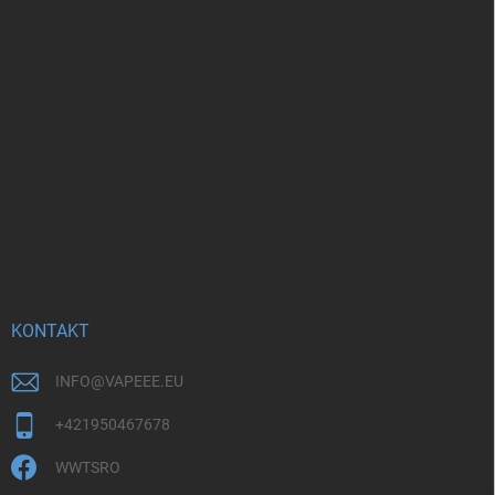
KONTAKT
INFO
@
VAPEEE.EU
+421950467678
WWTSRO