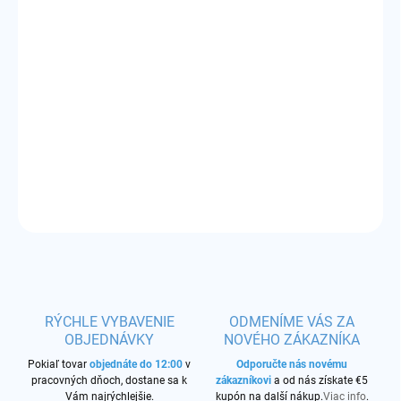
DORUČIŤ DO:
12.8.2026
−
+
Pridať do košíka
Príchuť:
marakuja (mučenka) - chuť je kyselkavá
DETAILNÉ INFORMÁCIE
OPÝTAŤ SA
STRÁŽIŤ
RÝCHLE VYBAVENIE
ODMENÍME VÁS ZA
OBJEDNÁVKY
NOVÉHO ZÁKAZNÍKA
Pokiaľ tovar
objednáte do 12:00
v
Odporučte nás novému
pracovných dňoch, dostane sa k
zákazníkovi
a od nás získate €5
Vám najrýchlejšie.
kupón na další nákup.
Viac info
.