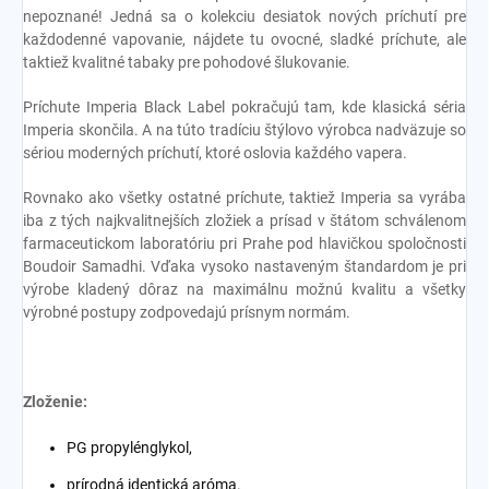
nepoznané! Jedná sa o kolekciu desiatok nových príchutí pre
každodenné vapovanie, nájdete tu ovocné, sladké príchute, ale
taktiež kvalitné tabaky pre pohodové šlukovanie.
Príchute Imperia Black Label pokračujú tam, kde klasická séria
Imperia skončila. A na túto tradíciu štýlovo výrobca nadväzuje so
sériou moderných príchutí, ktoré oslovia každého vapera.
Rovnako ako všetky ostatné príchute, taktiež Imperia sa vyrába
iba z tých najkvalitnejších zložiek a prísad v štátom schválenom
farmaceutickom laboratóriu pri Prahe pod hlavičkou spoločnosti
Boudoir Samadhi. Vďaka vysoko nastaveným štandardom je pri
výrobe kladený dôraz na maximálnu možnú kvalitu a všetky
výrobné postupy zodpovedajú prísnym normám.
Zloženie:
PG propylénglykol,
prírodná identická aróma.