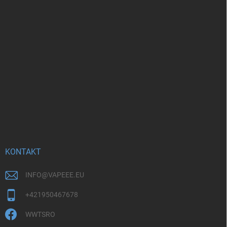
KONTAKT
INFO
@
VAPEEE.EU
+421950467678
WWTSRO