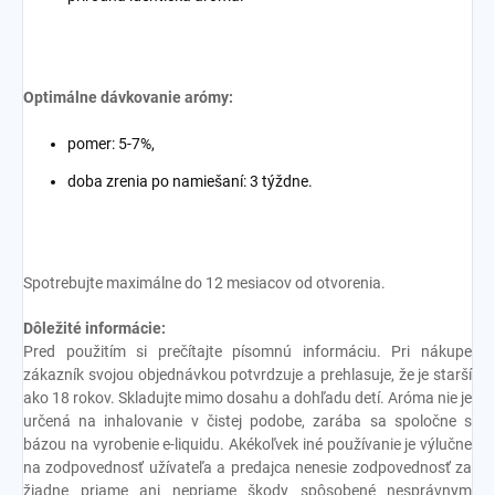
Optimálne dávkovanie arómy:
pomer: 5-7%,
doba zrenia po namiešaní: 3 týždne.
Spotrebujte maximálne do 12 mesiacov od otvorenia.
Dôležité informácie:
Pred použitím si prečítajte písomnú informáciu. Pri nákupe
zákazník svojou objednávkou potvrdzuje a prehlasuje, že je starší
ako 18 rokov. Skladujte mimo dosahu a dohľadu detí. Aróma nie je
určená na inhalovanie v čistej podobe, zarába sa spoločne s
bázou na vyrobenie e-liquidu. Akékoľvek iné používanie je výlučne
na zodpovednosť užívateľa a predajca nenesie zodpovednosť za
žiadne priame ani nepriame škody spôsobené nesprávnym