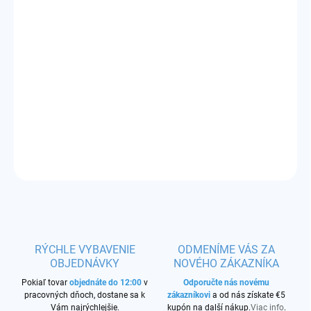
DORUČIŤ DO:
12.8.2026
−
+
Pridať do košíka
Príchuť:
realistická jahoda - mimoriadne sladká, ľahko trpkastá
DETAILNÉ INFORMÁCIE
OPÝTAŤ SA
STRÁŽIŤ
RÝCHLE VYBAVENIE
ODMENÍME VÁS ZA
OBJEDNÁVKY
NOVÉHO ZÁKAZNÍKA
Pokiaľ tovar
objednáte do 12:00
v
Odporučte nás novému
pracovných dňoch, dostane sa k
zákazníkovi
a od nás získate €5
Vám najrýchlejšie.
kupón na další nákup.
Viac info
.