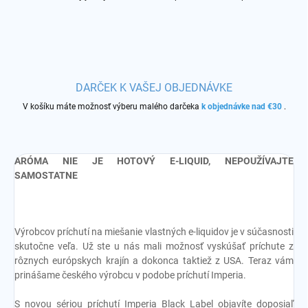
DARČEK K VAŠEJ OBJEDNÁVKE
V košíku máte možnosť výberu malého darčeka
k objednávke nad €30
.
ARÓMA NIE JE HOTOVÝ E-LIQUID, NEPOUŽÍVAJTE
SAMOSTATNE
Výrobcov príchutí na miešanie vlastných e-liquidov je v súčasnosti
skutočne veľa. Už ste u nás mali možnosť vyskúšať príchute z
rôznych európskych krajín a dokonca taktiež z USA. Teraz vám
prinášame českého výrobcu v podobe príchutí Imperia.
S novou sériou príchutí Imperia Black Label objavíte doposiaľ