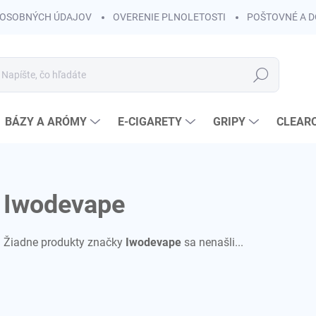
OSOBNÝCH ÚDAJOV
OVERENIE PLNOLETOSTI
POŠTOVNÉ A 
Hľadať
BÁZY A ARÓMY
E-CIGARETY
GRIPY
CLEAR
Iwodevape
Žiadne produkty značky
Iwodevape
sa nenašli...