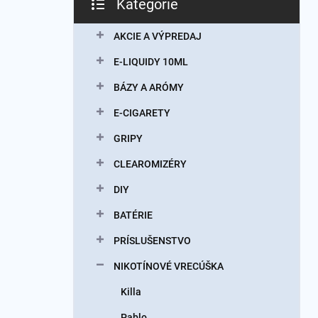
Kategórie
Preskočiť
kategórie
AKCIE A VÝPREDAJ
E-LIQUIDY 10ML
BÁZY A ARÓMY
E-CIGARETY
GRIPY
CLEAROMIZÉRY
DIY
BATÉRIE
PRÍSLUŠENSTVO
NIKOTÍNOVÉ VRECÚŠKA
Killa
Pablo