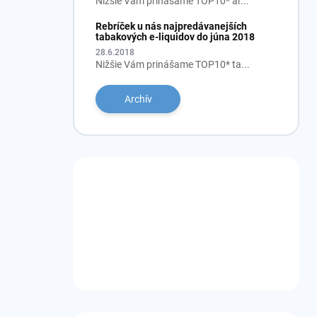
Nižšie Vám prinášame TOP10* ar...
Rebríček u nás najpredávanejších
tabakových e-liquidov do júna 2018
28.6.2018
Nižšie Vám prinášame TOP10* ta...
Archív