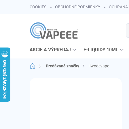
Prejsť
COOKIES
OBCHODNÉ PODMIENKY
OCHRANA 
na
obsah
AKCIE A VÝPREDAJ
E-LIQUIDY 10ML
Domov
Predávané značky
Iwodevape
B
o
č
n
ý
p
a
n