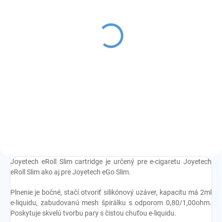
SKLADOM
SKLADOM
(1 KS)
(7 KS)
Joyetech eRoll Slim Full
náustok pre Joyetech
Kit PCC
eRoll Slim - Standard
€20
€2
Detail
Detail
rôzne farby
510 klasický náustok
Joyetech eRoll Slim cartridge je určený pre e-cigaretu Joyetech
eRoll Slim ako aj pre Joyetech eGo Slim.
Plnenie je bočné, stačí otvoriť silikónový uzáver, kapacitu má 2ml
e-liquidu, zabudovanú mesh špirálku s odporom 0,80/1,00ohm.
Poskytuje skvelú tvorbu pary s čistou chuťou e-liquidu.