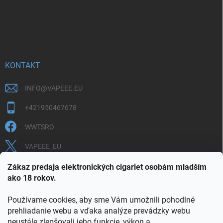
KONTAKT
INFO
@
VAPEEE.EU
+421950467678
WWTSRO
VAPEEE_EU
VAPEEE.EU
Zákaz predaja elektronických cigariet osobám mladším
ako 18 rokov.
Používame cookies, aby sme Vám umožnili pohodlné
prehliadanie webu a vďaka analýze prevádzky webu
neustále zlepšovali jeho funkcie, výkon a