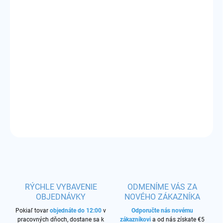
MÔŽEME DORUČIŤ DO:
ZVOĽTE VARIANT
−
+
Pridať do košíka
cartridge + žhaviaca hlava 0,80/1,00 ohm
DETAILNÉ INFORMÁCIE
OPÝTAŤ SA
STRÁŽIŤ
RÝCHLE VYBAVENIE
ODMENÍME VÁS ZA
OBJEDNÁVKY
NOVÉHO ZÁKAZNÍKA
Pokiaľ tovar
objednáte do 12:00
v
Odporučte nás novému
pracovných dňoch, dostane sa k
zákazníkovi
a od nás získate €5