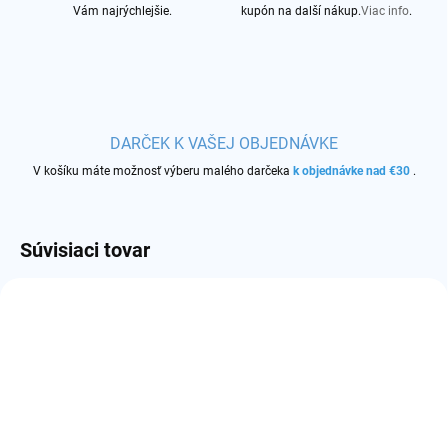
Vám najrýchlejšie.
kupón na další nákup.
Viac info
.
DARČEK K VAŠEJ OBJEDNÁVKE
V košíku máte možnosť výberu malého darčeka
k objednávke nad €30
.
Súvisiaci tovar
AKCIA