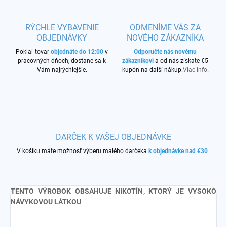
RÝCHLE VYBAVENIE
ODMENÍME VÁS ZA
OBJEDNÁVKY
NOVÉHO ZÁKAZNÍKA
Pokiaľ tovar
objednáte do 12:00
v
Odporučte nás novému
pracovných dňoch, dostane sa k
zákazníkovi
a od nás získate €5
Vám najrýchlejšie.
kupón na další nákup.
Viac info
.
DARČEK K VAŠEJ OBJEDNÁVKE
V košíku máte možnosť výberu malého darčeka
k objednávke nad €30
.
TENTO VÝROBOK OBSAHUJE NIKOTÍN, KTORÝ JE VYSOKO
NÁVYKOVOU LÁTKOU