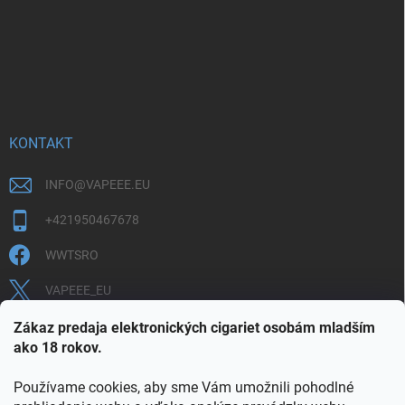
KONTAKT
INFO
@
VAPEEE.EU
+421950467678
WWTSRO
VAPEEE_EU
VAPEEE.EU
Zákaz predaja elektronických cigariet osobám mladším
ako 18 rokov.
Používame cookies, aby sme Vám umožnili pohodlné