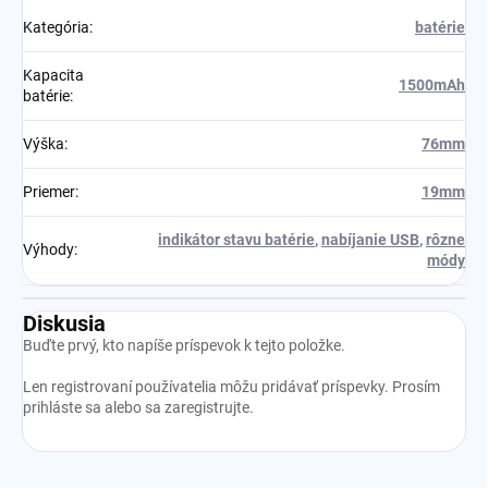
Kategória
:
batérie
Kapacita
1500mAh
batérie
:
Výška
:
76mm
Priemer
:
19mm
indikátor stavu batérie
,
nabíjanie USB
,
rôzne
Výhody
:
módy
Diskusia
Buďte prvý, kto napíše príspevok k tejto položke.
Len registrovaní používatelia môžu pridávať príspevky. Prosím
prihláste sa
alebo sa
zaregistrujte
.