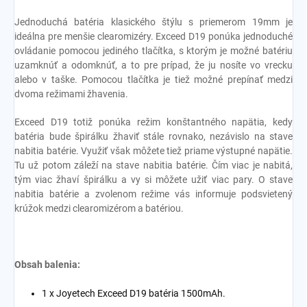
Jednoduchá batéria klasického štýlu s priemerom 19mm je
ideálna pre menšie clearomizéry. Exceed D19 ponúka jednoduché
ovládanie pomocou jediného tlačítka, s ktorým je možné batériu
uzamknúť a odomknúť, a to pre prípad, že ju nosíte vo vrecku
alebo v taške. Pomocou tlačítka je tiež možné prepínať medzi
dvoma režimami žhavenia.
Exceed D19 totiž ponúka režim konštantného napätia, kedy
batéria bude špirálku žhaviť stále rovnako, nezávislo na stave
nabitia batérie. Využiť však môžete tiež priame výstupné napätie.
Tu už potom záleží na stave nabitia batérie. Čím viac je nabitá,
tým viac žhaví špirálku a vy si môžete užiť viac pary. O stave
nabitia batérie a zvolenom režime vás informuje podsvietený
krúžok medzi clearomizérom a batériou.
Obsah balenia:
1 x Joyetech Exceed D19 batéria 1500mAh.