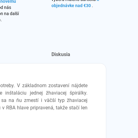
s novému
objednávke nad €30
.
od nás
n na další
o
.
Diskusia
potreby. V základnom zostavení nájdete
 inštaláciu jednej žhaviacej špirálky.
 sa na ňu zmestí i väčší typ žhaviacej
c v RBA hlave pripravená, takže stačí len