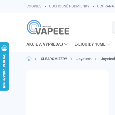
Prejsť
COOKIES
OBCHODNÉ PODMIENKY
OCHRANA 
na
obsah
AKCIE A VÝPREDAJ
E-LIQUIDY 10ML
Domov
CLEAROMIZÉRY
Joyetech
Joyetech
B
o
č
n
ý
p
a
n