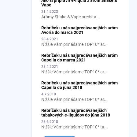
Ako si pripraviť e-liquid z aróm Shake &
Vape
21.4.2023
Arómy Shake & Vape predsta...
Rebríček u nás najpredávanejších aróm
Avoria do marca 2021
28.4.2021
Nižšie Vám prinášame TOP10* ar...
Rebríček u nás najpredávanejších aróm
Capella do marca 2021
28.4.2021
Nižšie Vám prinášame TOP10* ar...
Rebríček u nás najpredávanejších aróm
Capella do júna 2018
4.7.2018
Nižšie Vám prinášame TOP10* ar...
Rebríček u nás najpredávanejších
tabakových e-liquidov do júna 2018
28.6.2018
Nižšie Vám prinášame TOP10* ta...