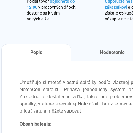
Pokiaľ tovar
objednáte do
Odporučte ná
12:00
v pracovných dňoch,
zákazníkovi
a 
dostane sa k Vám
získate €5 kupó
najrýchlejšie.
nákup.
Viac inf
Popis
Hodnotenie
Umožňuje si motať vlastné špirálky podľa vlastnej 
NotchCoil špirálku. Prináša jednoduchý systém pre
Základňa je dostatečne veľká, takže bez problémov
špirálky, vrátane špeciálnej NotchCoil. Tá už je navia
pridať vatu a môžete vapovať.
Obsah balenia: