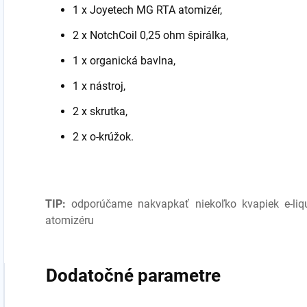
1 x Joyetech MG RTA atomizér,
2 x NotchCoil 0,25 ohm špirálka,
1 x organická bavlna,
1 x nástroj,
2 x skrutka,
2 x o-krúžok.
TIP:
odporúčame nakvapkať niekoľko kvapiek e-liq
atomizéru
Dodatočné parametre