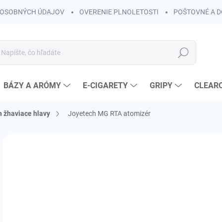
OSOBNÝCH ÚDAJOV
OVERENIE PLNOLETOSTI
POŠTOVNÉ A 
Hľadať
BÁZY A ARÓMY
E-CIGARETY
GRIPY
CLEAR
 žhaviace hlavy
Joyetech MG RTA atomizér
Neohodnotené
Podrobnosti hodnotenia
ZNAČKA:
JOYETE
AKCIA
LIKVIDÁCIA
€
€2,
Jedn
SK
cena