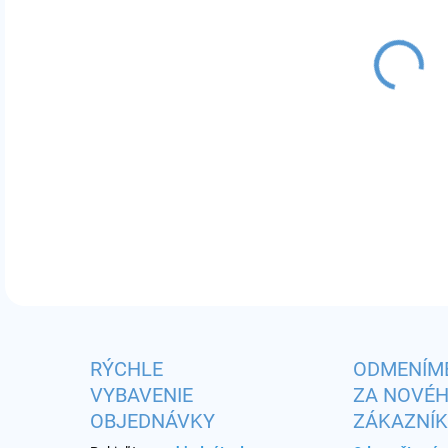
VAR
MÔŽ
odpo
DETA
RÝCHLE
ODMENÍM
VYBAVENIE
ZA NOVÉ
OBJEDNÁVKY
ZÁKAZNÍ