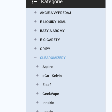
Kategórie
Preskočiť
kategórie
AKCIE A VÝPREDAJ
E-LIQUIDY 10ML
BÁZY A ARÓMY
E-CIGARETY
GRIPY
CLEAROMIZÉRY
Aspire
eGo - Kelvin
Eleaf
GeekVape
Innokin
Joecig