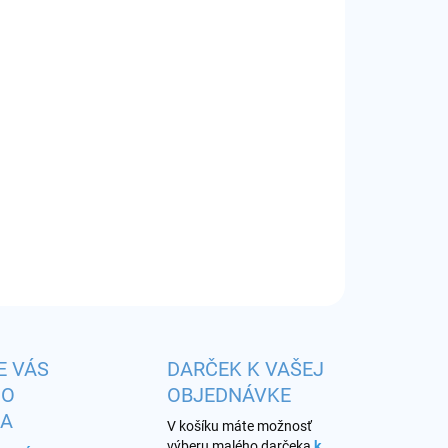
IANT
EME DORUČIŤ DO:
12.8.2026
−
+
Pridať do košíka
r:
0,25 ohm
ILNÉ INFORMÁCIE
OPÝTAŤ SA
STRÁŽIŤ
E VÁS
DARČEK K VAŠEJ
HO
OBJEDNÁVKE
KA
V košíku máte možnosť
výberu malého darčeka
k