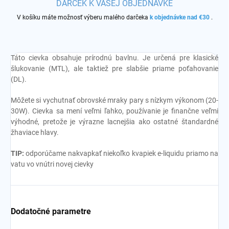
DARČEK K VAŠEJ OBJEDNÁVKE
V košíku máte možnosť výberu malého darčeka
k objednávke nad €30
.
Táto cievka obsahuje prírodnú bavlnu. Je určená pre klasické
šlukovanie (MTL), ale taktiež pre slabšie priame poťahovanie
(DL).
Môžete si vychutnať obrovské mraky pary s nízkym výkonom (20-
30W). Cievka sa mení veľmi ľahko, používanie je finančne veľmi
výhodné, pretože je výrazne lacnejšia ako ostatné štandardné
žhaviace hlavy.
TIP:
odporúčame nakvapkať niekoľko kvapiek e-liquidu priamo na
vatu vo vnútri novej cievky
Dodatočné parametre