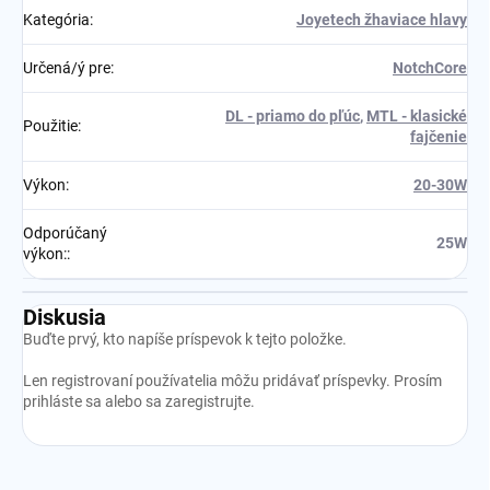
Kategória
:
Joyetech žhaviace hlavy
Určená/ý pre
:
NotchCore
DL - priamo do pľúc
,
MTL - klasické
Použitie
:
fajčenie
Výkon
:
20-30W
Odporúčaný
25W
výkon:
:
Diskusia
Buďte prvý, kto napíše príspevok k tejto položke.
Len registrovaní používatelia môžu pridávať príspevky. Prosím
prihláste sa
alebo sa
zaregistrujte
.