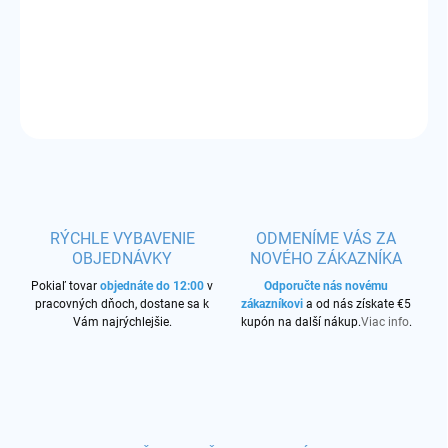
odpor:
0,45 ohm
DETAILNÉ INFORMÁCIE
OPÝTAŤ SA
STRÁŽIŤ
RÝCHLE VYBAVENIE
ODMENÍME VÁS ZA
OBJEDNÁVKY
NOVÉHO ZÁKAZNÍKA
Pokiaľ tovar
objednáte do 12:00
v
Odporučte nás novému
pracovných dňoch, dostane sa k
zákazníkovi
a od nás získate €5
Vám najrýchlejšie.
kupón na další nákup.
Viac info
.