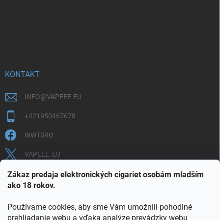
KONTAKT
INFO
@
VAPEEE.EU
+421950467678
WWTSRO
VAPEEE_EU
VAPEEE.EU
Zákaz predaja elektronických cigariet osobám mladším
ako 18 rokov.
Používame cookies, aby sme Vám umožnili pohodlné
prehliadanie webu a vďaka analýze prevádzky webu