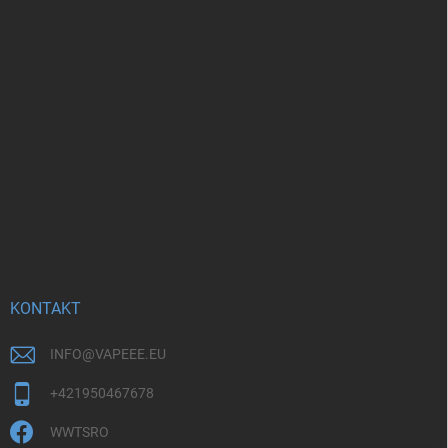
KONTAKT
INFO
@
VAPEEE.EU
+421950467678
WWTSRO