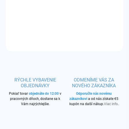
−
+
Pridať do košíka
Príchuť:
ľadové liči s mangom
DETAILNÉ INFORMÁCIE
OPÝTAŤ SA
STRÁŽIŤ
RÝCHLE VYBAVENIE
ODMENÍME VÁS ZA
OBJEDNÁVKY
NOVÉHO ZÁKAZNÍKA
Pokiaľ tovar
objednáte do 12:00
v
Odporučte nás novému
pracovných dňoch, dostane sa k
zákazníkovi
a od nás získate €5
Vám najrýchlejšie.
kupón na další nákup.
Viac info
.