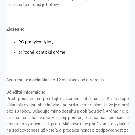
pretrepať a e-liquid je hotový.
Zloženie:
PG propylénglykol,
prírodná identická aróma.
Spotrebujte maximálne do 12 mesiacov od otvorenia.
Dôležité informácie:
Pred použitím si prečítajte písomnú informáciu. Pri nákupe
zákazník svojou objednávkou potvrdzuje a prehlasuje, že je starší
ako 18 rokov. Skladujte mimo dosahu a dohľadu detí. Aróma nie je
určená na inhalovanie v čistej podobe, zarába sa spoločne s
bázou na vyrobenie e-liquidu. Akékoľvek iné používanie je výlučne
na zodpovednosť užívateľa a predajca nenesie zodpovednosť za