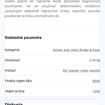
žiadne priame ani nepriame škody spôsobené nesprávnym
používaním. Ak pri používaní elektronického inhalátora
spozorujete akékoľvek nepriaznivé účinky, okamžite prerušte
používanie výrobku a kontaktujte nás.
Dodatočné parametre
Kategória
:
Arómy Just Juice Shake & Vape
Hmotnosť
:
0.03 kg
Príchuť
:
liči
,
mango
,
mäta
,
mentol
Finálny objem S&V
:
60ml
Objem arómy
:
12ml
Diskusia