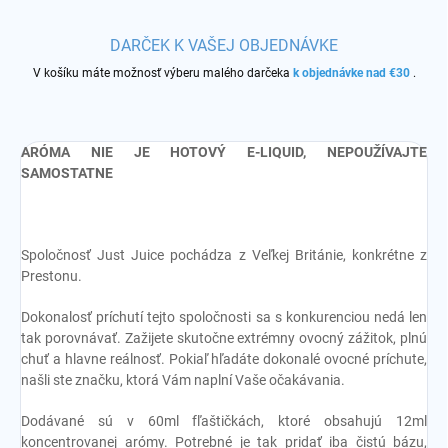
DARČEK K VAŠEJ OBJEDNÁVKE
V košíku máte možnosť výberu malého darčeka
k objednávke nad €30
.
ARÓMA NIE JE HOTOVÝ E-LIQUID, NEPOUŽÍVAJTE
SAMOSTATNE
Spoločnosť Just Juice pochádza z Veľkej Británie, konkrétne z
Prestonu.
Dokonalosť príchutí tejto spoločnosti sa s konkurenciou nedá len
tak porovnávať. Zažijete skutočne extrémny ovocný zážitok, plnú
chuť a hlavne reálnosť. Pokiaľ hľadáte dokonalé ovocné príchute,
našli ste značku, ktorá Vám naplní Vaše očakávania.
Dodávané sú v 60ml fľaštičkách, ktoré obsahujú 12ml
koncentrovanej arómy. Potrebné je tak pridať iba čistú bázu,